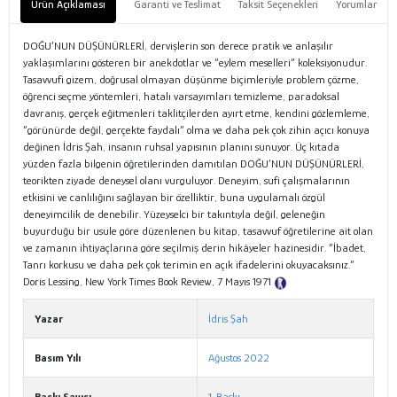
Ürün Açıklaması
Garanti ve Teslimat
Taksit Seçenekleri
Yorumlar
DOĞU’NUN DÜŞÜNÜRLERİ, dervişlerin son derece pratik ve anlaşılır
yaklaşımlarını gösteren bir anekdotlar ve “eylem meselleri” koleksiyonudur.
Tasavvufi gizem, doğrusal olmayan düşünme biçimleriyle problem çözme,
öğrenci seçme yöntemleri, hatalı varsayımları temizleme, paradoksal
davranış, gerçek eğitmenleri taklitçilerden ayırt etme, kendini gözlemleme,
“görünürde değil, gerçekte faydalı” olma ve daha pek çok zihin açıcı konuya
değinen İdris Şah, insanın ruhsal yapısının planını sunuyor. Üç kıtada
yüzden fazla bilgenin öğretilerinden damıtılan DOĞU’NUN DÜŞÜNÜRLERİ,
teorikten ziyade deneysel olanı vurguluyor. Deneyim, sufi çalışmalarının
etkisini ve canlılığını sağlayan bir özelliktir, buna uygulamalı özgül
deneyimcilik de denebilir. Yüzeyselci bir takıntıyla değil, geleneğin
buyurduğu bir usule göre düzenlenen bu kitap, tasavvuf öğretilerine ait olan
ve zamanın ihtiyaçlarına göre seçilmiş derin hikâyeler hazinesidir. “İbadet,
Tanrı korkusu ve daha pek çok terimin en açık ifadelerini okuyacaksınız.”
Doris Lessing, New York Times Book Review, 7 Mayıs 1971
Tanıtım Metni
Yazar
İdris Şah
Basım Yılı
Ağustos 2022
Baskı Sayısı
1. Baskı