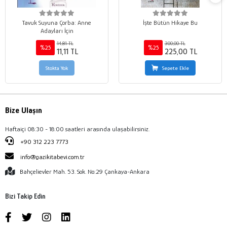
Tavuk Suyuna Çorba: Anne
İşte Bütün Hikaye Bu
Adayları İçin
14,81 TL
300,00 TL
%25
%25
11,11 TL
225,00 TL
Stokta Yok
Sepete Ekle
Bize Ulaşın
Haftaiçi 08:30 - 18:00 saatleri arasında ulaşabilirsiniz.
+90 312 223 7773
info@gazikitabevi.com.tr
Bahçelievler Mah. 53. Sok. No:29 Çankaya-Ankara
Bizi Takip Edin