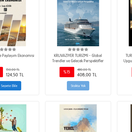
ve Paylaşım Ekonomisi
KRUVAZİYER TURİZMİ - Global
TUR
Trendler ve Gelecek Perspektifler
Uygu
150,00 TL
480,00 TL
%15
124,50 TL
408,00 TL
Sepete Ekle
Stokta Yok