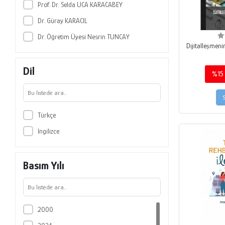
Prof. Dr. Selda UCA KARACABEY
Serpil Kocaman
Dr. Güray KARACIL
Yaşar Demir
Dr. Öğretim Üyesi Nesrin TUNCAY
Yusuf Alper BAŞTÜRK
Dijitalleşmen
Zehra ÖKMEN
Dil
%15
Zeynep AYDIN KILINÇ
Roozbeh Vaziri
Soolmaz Azarmi
Türkçe
Mustafa Sandıkçı
İngilizce
Yusuf Dündar
Ozan Bahar
Basım Yılı
Burcu Ilgaz
Atınç Olcay
Şahin Karabulut
2000
Emrullah Tören