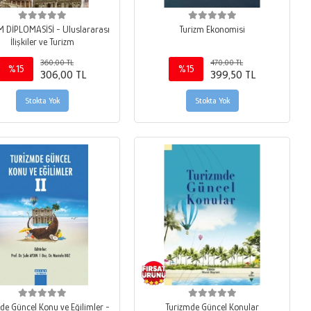
 DİPLOMASİSİ - Uluslararası
Turizm Ekonomisi
İlişkiler ve Turizm
360,00 TL
470,00 TL
%15
%15
306,00 TL
399,50 TL
Stokta Yok
Stokta Yok
de Güncel Konu ve Eğilimler -
Turizmde Güncel Konular