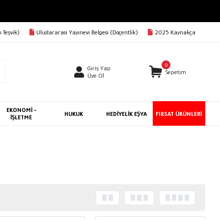
 Teşvik)
Uluslararası Yayınevi Belgesi (Doçentlik)
2025 Kaynakça
0
Giriş Yap
Sepetim
Üye Ol
EKONOMİ -
HUKUK
HEDİYELİK EŞYA
FIRSAT ÜRÜNLERİ
İŞLETME