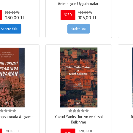
Animasyon Uygulamaları
350,00 TL
150,00 TL
%30
280,00 TL
105,00 TL
Sepete Ekle
Stokta Yok
 Kapsamında Adıyaman
Yoksul Yanlısı Turizm ve Kırsal
T
Kalkınma
280,00 TL
220,00 TL