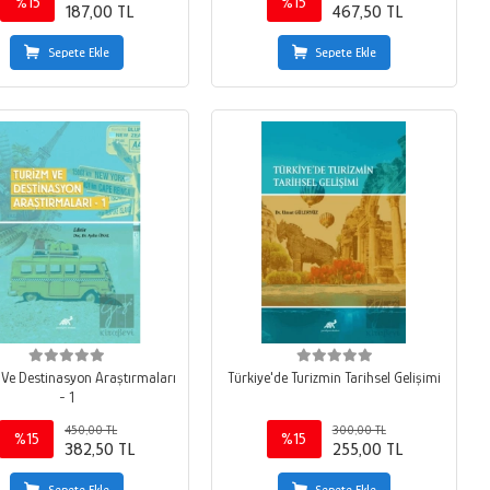
%15
%15
187,00 TL
467,50 TL
Sepete Ekle
Sepete Ekle
 Ve Destinasyon Araştırmaları
Türkiye'de Turizmin Tarihsel Gelişimi
- 1
450,00 TL
300,00 TL
%15
%15
382,50 TL
255,00 TL
Sepete Ekle
Sepete Ekle