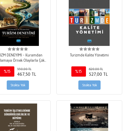
İZM DENEYİMİ - Kuramdan
Turizmde Kalite Yönetimi
lamaya Örnek Olaylarla Çok
Boyutlu Bir Yaklaşım
550,00 TL
620,00 TL
%15
%15
467,50 TL
527,00 TL
Stokta Yok
Stokta Yok