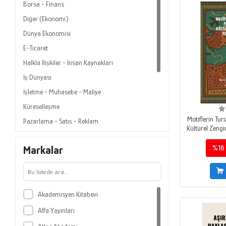
Borsa - Finans
Diğer (Ekonomi)
Dünya Ekonomisi
E-Ticaret
Halkla İlişkiler - İnsan Kaynakları
İş Dünyası
İşletme - Muhasebe - Maliye
Küreselleşme
Motiflerin Tur
Pazarlama - Satış - Reklam
Kültürel Zengi
Referans Kitaplar
Markalar
%18
Sanayi
Turizm
Türkiye Ekonomisi
Akademisyen Kitabevi
Yönetim
Alfa Yayınları