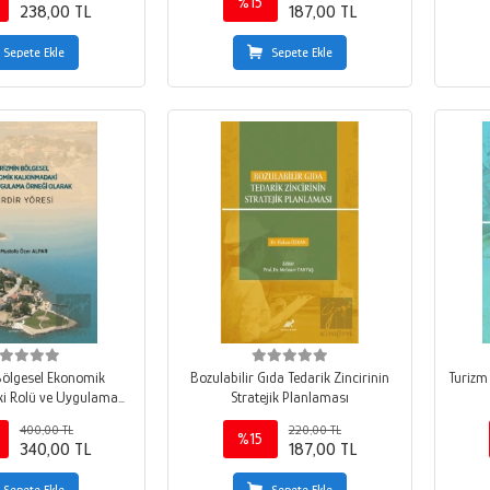
%15
238,00 TL
187,00 TL
Sepete Ekle
Sepete Ekle
Bölgesel Ekonomik
Bozulabilir Gıda Tedarik Zincirinin
Turizm
i Rolü ve Uygulama
Stratejik Planlaması
rak Eğirdir Yöresi
400,00 TL
220,00 TL
%15
340,00 TL
187,00 TL
Sepete Ekle
Sepete Ekle