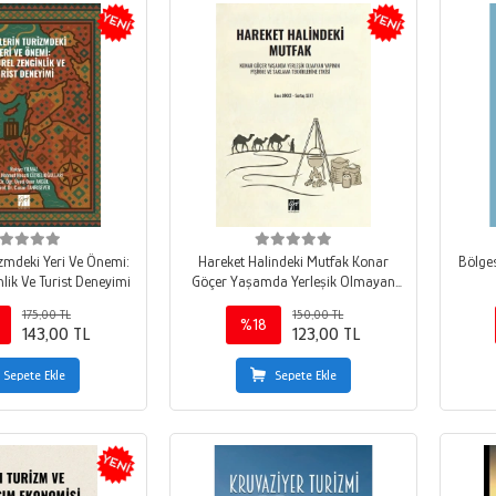
izmdeki Yeri Ve Önemi:
Hareket Halindeki Mutfak Konar
Bölges
nlik Ve Turist Deneyimi
Göçer Yaşamda Yerleşik Olmayan
Yapının Pişirme Ve Saklama
175,00 TL
150,00 TL
Tekniklerine Etkisi
%18
143,00 TL
123,00 TL
Sepete Ekle
Sepete Ekle