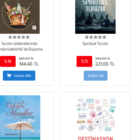
Turizm İşletmelerinde
Spiritüel Turizm
rdürülebilirlik Ve Büyüme
420,00 TL
260,00 TL
%18
%15
344,40 TL
221,00 TL
Sepete Ekle
Stokta Yok