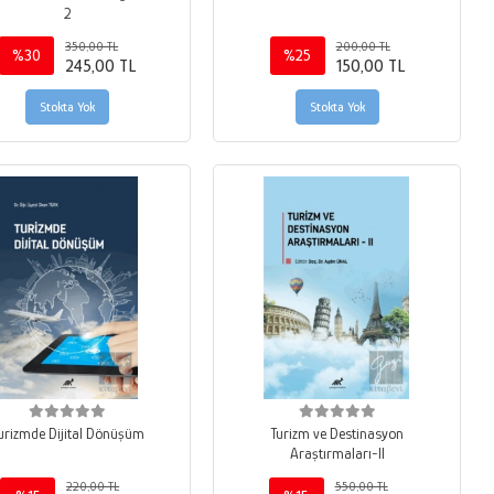
2
350,00 TL
200,00 TL
%30
%25
245,00 TL
150,00 TL
Stokta Yok
Stokta Yok
urizmde Dijital Dönüşüm
Turizm ve Destinasyon
Araştırmaları-II
220,00 TL
550,00 TL