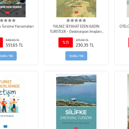
in Turizme Yansımaları
YALNIZ SEYAHAT EDEN KADIN
OTELC
TURİSTLER - Destinasyon İmajları,
Risk Algıları ve Yeniden Satın Alma
649,00 TL
271,00 TL
Niyetleri
%15
551,65 TL
230,35 TL
Stokta Yok
Stokta Yok