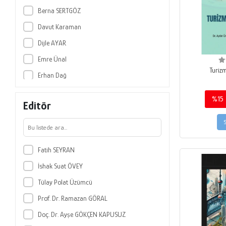
Nobel Bilimsel Eserler
Berna SERTGÖZ
Nobel Yayın
Davut Karaman
Paradigma Akademi Yayınları
Dijle AYAR
Pegem Akademi Yayıncılık
Emre Ünal
Seçkin Yayıncılık
Turiz
Erhan Dağ
Vize Yayıncılık
Fatih Seyran
%15
Editör
Figen ALP YILMAZ
Gülşah ÇİFTÇİ
Halime Özal
Fatih SEYRAN
İshak Suat Övey
İshak Suat ÖVEY
Işın SOLAK
Tülay Polat Üzümcü
Mustafa Alpin Gülşen
Prof. Dr. Ramazan GÖRAL
Özge AYKIN
Doç. Dr. Ayşe GÖKÇEN KAPUSUZ
Şennur CANER