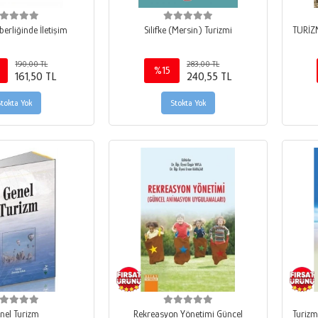
berliğinde İletişim
Silifke (Mersin) Turizmi
TURİZM
190,00 TL
283,00 TL
%15
161,50 TL
240,55 TL
Stokta Yok
Stokta Yok
nel Turizm
Rekreasyon Yönetimi Güncel
Turizm