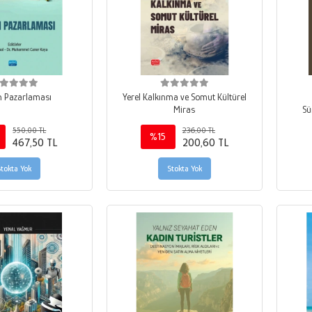
m Pazarlaması
Yerel Kalkınma ve Somut Kültürel
Miras
Sü
550,00 TL
236,00 TL
%15
467,50 TL
200,60 TL
Stokta Yok
Stokta Yok