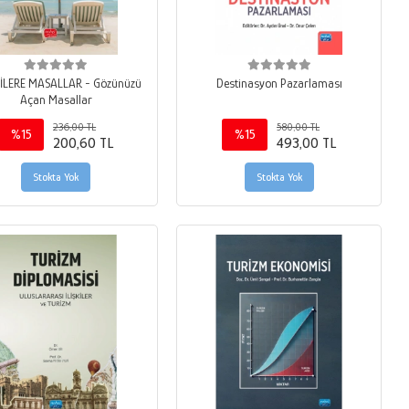
İLERE MASALLAR - Gözünüzü
Destinasyon Pazarlaması
Açan Masallar
236,00 TL
580,00 TL
%15
%15
200,60 TL
493,00 TL
Stokta Yok
Stokta Yok