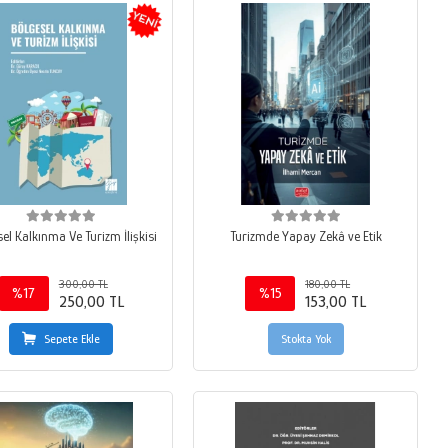
el Kalkınma Ve Turizm İlişkisi
Turizmde Yapay Zekâ ve Etik
300,00 TL
180,00 TL
%17
%15
250,00 TL
153,00 TL
Sepete Ekle
Stokta Yok