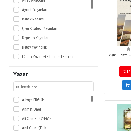
Atlas Akademi
Ayrıntı Yayınları
Beta Akademi
Çizgi Kitabevi Yayınları
Değişim Yayınları
Detay Yayıncılık
Aşırı Turizm 
Eğitim Yayınevi - Bilimsel Eserler
Eğitim Yayınevi - Ders Kitapları
%17
Yazar
Ekin Basım Yayın
Gazi Kitabevi
Grafiker Yayınları
Adviye ERGÜN
Hiperlink Yayınları
Ahmet Önal
Kriter Yayınları
Ali Osman UYMAZ
Nobel Akademik Yayıncılık
Anıl Çilem ÇELİK