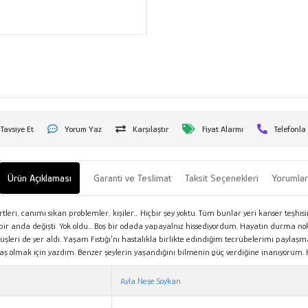
Tavsiye Et
Yorum Yaz
Karşılaştır
Fiyat Alarmı
Telefonla
Ürün Açıklaması
Garanti ve Teslimat
Taksit Seçenekleri
Yorumla
rtleri, canımı sıkan problemler, kişiler… Hiçbir şey yoktu. Tüm bunlar yeri kanser teşhis
bir anda değişti. Yok oldu… Boş bir odada yapayalnız hissediyordum. Hayatın durma no
leri de yer aldı. Yaşam Fıstığı’nı hastalıkla birlikte edindiğim tecrübelerimi paylaşma
 olmak için yazdım. Benzer şeylerin yaşandığını bilmenin güç verdiğine inanıyorum. H
Ayla Neşe Soykan