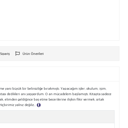
 Sipariş
Ürün Önerileri
r
ime yani büyük bir belirsizliğe bırakmıştı. Yapacağım işler, okulum, işim,
ktası dedikleri anı yaşıyordum. O an mücadelem başlamıştı. Kitapta sadece
k, elimden geldiğince baş etme becerilerine ilişkin fikir vermek, ortak
içbirimiz yalnız değiliz…
Tanıtım Metni