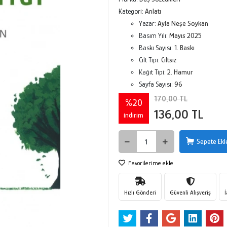
Kategori:
Anlatı
Yazar:
Ayla Neşe Soykan
Basım Yılı:
Mayıs 2025
Baskı Sayısı:
1. Baskı
Cilt Tipi:
Ciltsiz
Kağıt Tipi:
2. Hamur
Sayfa Sayısı:
96
170,00 TL
%20
136,00 TL
indirim
Sepete Ekl
Favorilerime ekle
Hızlı Gönderi
Güvenli Alışveriş