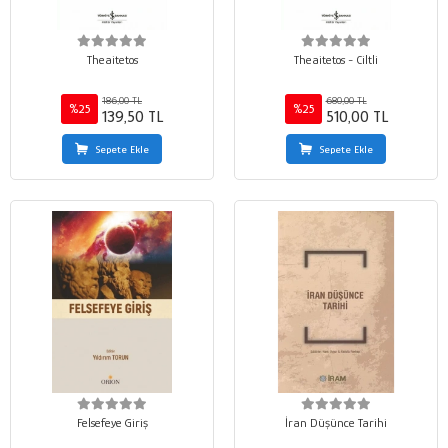
Theaitetos
Theaitetos - Ciltli
186,00 TL
680,00 TL
%25
%25
139,50 TL
510,00 TL
Sepete Ekle
Sepete Ekle
Felsefeye Giriş
İran Düşünce Tarihi