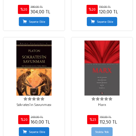
380,00 TL
150,00 TL
%20
%20
304,00 TL
120,00 TL
Sepete Ekle
Sepete Ekle
Sokrates’in Savunması
Marx
200,00 TL
150,00 TL
%20
%25
160,00 TL
112,50 TL
Sepete Ekle
Stokta Yok