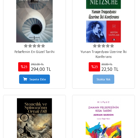
Felsefenin En Güzel Tarihi
Yunan Tragedyası Üzerine İki
Konferans
392,00 TL
30,00 TL
%25
%25
294,00 TL
22,50 TL
Sepete Ekle
Stokta Yok