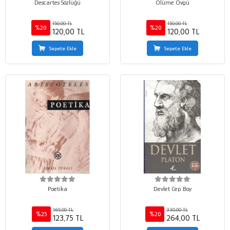
Descartes Sözlüğü
Ölüme Övgü
150,00 TL
150,00 TL
%20
%20
120,00 TL
120,00 TL
Sepete Ekle
Sepete Ekle
Poetika
Devlet Cep Boy
165,00 TL
330,00 TL
%25
%20
123,75 TL
264,00 TL