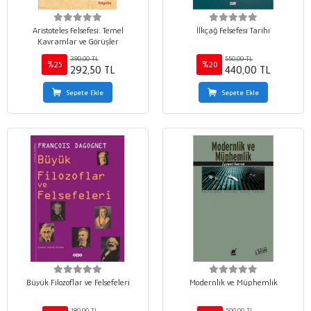
Aristoteles Felsefesi: Temel
İlkçağ Felsefesi Tarihi
Kavramlar ve Görüşler
390,00 TL
550,00 TL
%25
%20
292,50 TL
440,00 TL
Sepete Ekle
Sepete Ekle
Büyük Filozoflar ve Felsefeleri
Modernlik ve Müphemlik
180,00 TL
500,00 TL