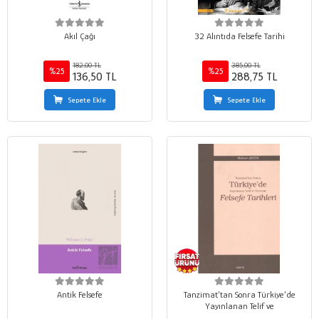
Akıl Çağı
32 Alıntıda Felsefe Tarihi
182,00 TL
385,00 TL
%25
%25
136,50 TL
288,75 TL
Sepete Ekle
Sepete Ekle
Antik Felsefe
Tanzimat’tan Sonra Türkiye’de
Yayınlanan Telif ve