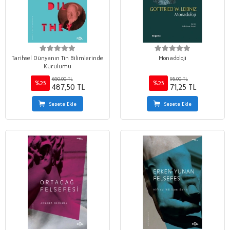
Tarihsel Dünyanın Tin Bilimlerinde
Monadoloji
Kurulumu
650,00 TL
95,00 TL
%25
%25
487,50 TL
71,25 TL
Sepete Ekle
Sepete Ekle