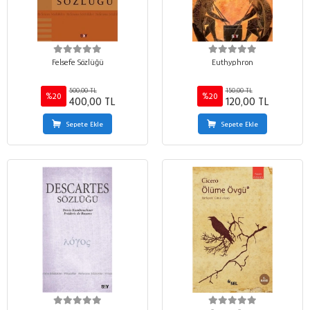
Felsefe Sözlüğü
Euthyphron
500,00 TL
150,00 TL
%20
%20
400,00 TL
120,00 TL
Sepete Ekle
Sepete Ekle