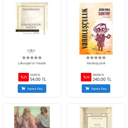
Lykurgos’un Hayatı
Varoluşçuluk
72,00 TL
300,00 TL
%25
%20
54,00 TL
240,00 TL
Sepete Ekle
Sepete Ekle