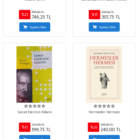
995,00 TL
355,00 TL
%25
%15
746,25 TL
301,75 TL
Sepete Ekle
Sepete Ekle
Sanat Eserinin Kökeni
Hermesler Hermesi
235,00 TL
300,00 TL
%15
%20
199,75 TL
240,00 TL