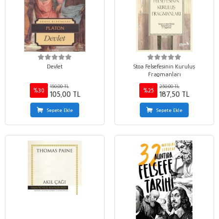
Devlet
Stoa Felsefesinin Kuruluş
Fragmanları
150,00 TL
250,00 TL
%30
%25
105,00 TL
187,50 TL
Sepete Ekle
Sepete Ekle