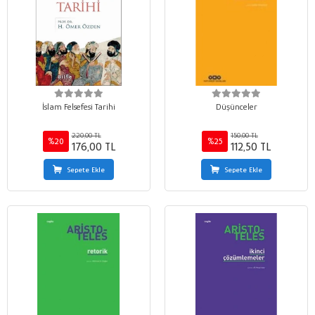
İslam Felsefesi Tarihi
Düşünceler
220,00 TL
150,00 TL
%20
%25
176,00 TL
112,50 TL
Sepete Ekle
Sepete Ekle