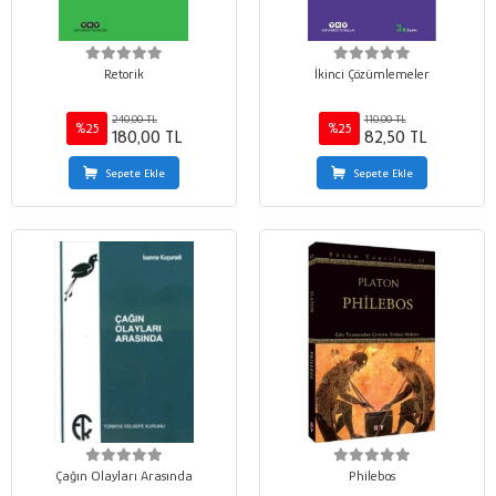
Retorik
İkinci Çözümlemeler
240,00 TL
110,00 TL
%25
%25
180,00 TL
82,50 TL
Sepete Ekle
Sepete Ekle
Çağın Olayları Arasında
Philebos