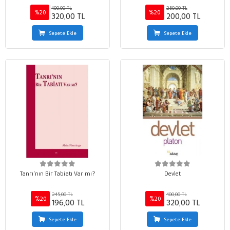
400,00 TL
250,00 TL
%20
%20
320,00 TL
200,00 TL
Sepete Ekle
Sepete Ekle
Tanrı'nın Bir Tabiatı Var mı?
Devlet
245,00 TL
400,00 TL
%20
%20
196,00 TL
320,00 TL
Sepete Ekle
Sepete Ekle