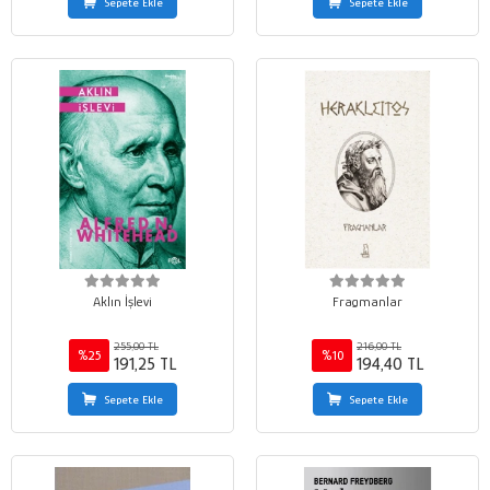
Sepete Ekle
Sepete Ekle
Aklın İşlevi
Fragmanlar
255,00 TL
216,00 TL
%25
%10
191,25 TL
194,40 TL
Sepete Ekle
Sepete Ekle