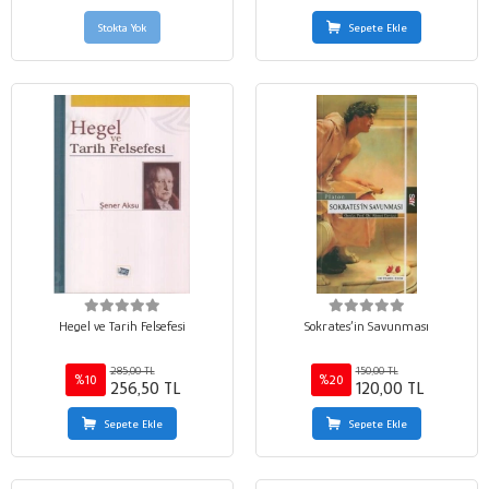
Stokta Yok
Sepete Ekle
Hegel ve Tarih Felsefesi
Sokrates’in Savunması
285,00 TL
150,00 TL
%10
%20
256,50 TL
120,00 TL
Sepete Ekle
Sepete Ekle