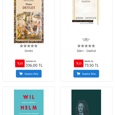
Devlet
Şölen - Dostluk
420,00 TL
98,00 TL
%20
%25
336,00 TL
73,50 TL
Sepete Ekle
Sepete Ekle