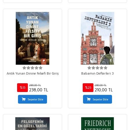
Antik Yunan Dinine Felsefi Bir Giriş
Babamın Defterleri 3
280,00 TL
280,00 TL
%15
%25
238,00 TL
210,00 TL
Sepete Ekle
Sepete Ekle