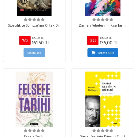
Stoacılık ve Spinoza’nın Ortak Dili
Zaman Felsefesinin Kısa Tarihi
190,00 TL
180,00 TL
%15
%25
161,50 TL
135,00 TL
Stokta Yok
Sepete Ekle
Felsefe Tarihi
Sanat Eserinin Kökeni (Ciltli)