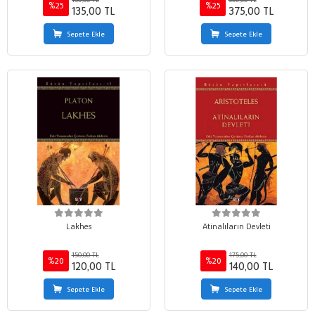
%25
%25
135,00 TL
375,00 TL
Sepete Ekle
Sepete Ekle
Lakhes
Atinalıların Devleti
150,00 TL
175,00 TL
%20
%20
120,00 TL
140,00 TL
Sepete Ekle
Sepete Ekle