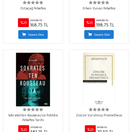
Ortaçağ Felsefesi
Erken Yunan Felsefesi
225,00 TL
265,00 TL
%25
%25
168,75 TL
198,75 TL
Sepete Ekle
Sepete Ekle
Sokrates'ten Rousseau'ya Politika
Zincire Vurulmuş Prometheus
Felsefesi Tarihi
775,00 TL
94,00 TL
%25
%25