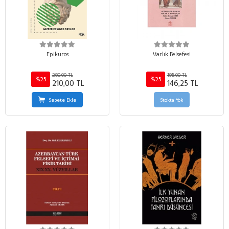
Epikuros
Varlık Felsefesi
280,00 TL
195,00 TL
%25
%25
210,00 TL
146,25 TL
Sepete Ekle
Stokta Yok