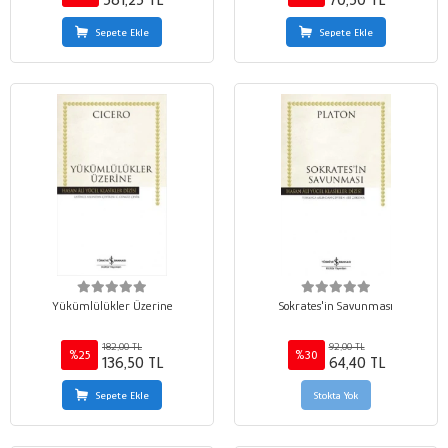
581,25 TL
70,50 TL
Sepete Ekle
Sepete Ekle
Yükümlülükler Üzerine
Sokrates'in Savunması
182,00 TL
92,00 TL
%25
%30
136,50 TL
64,40 TL
Sepete Ekle
Stokta Yok