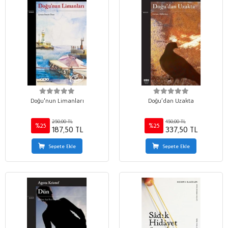
Doğu'nun Limanları
Doğu’dan Uzakta
250,00 TL
450,00 TL
%25
%25
187,50 TL
337,50 TL
Sepete Ekle
Sepete Ekle