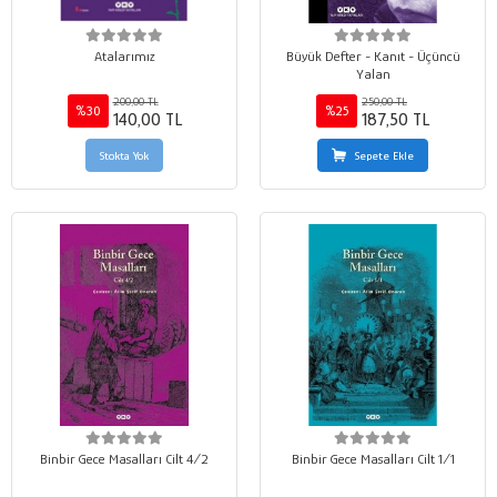
Atalarımız
Büyük Defter - Kanıt - Üçüncü
Yalan
200,00 TL
250,00 TL
%30
%25
140,00 TL
187,50 TL
Stokta Yok
Sepete Ekle
Binbir Gece Masalları Cilt 4/2
Binbir Gece Masalları Cilt 1/1