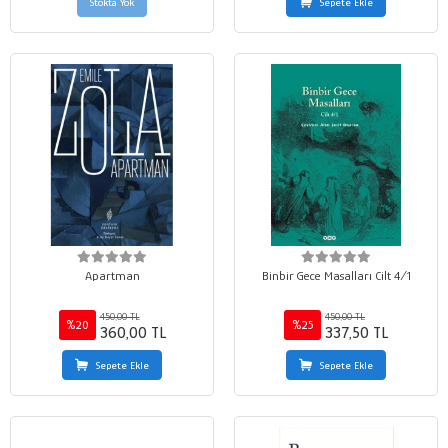
Stokta Yok
Sepete Ekle
Apartman
Binbir Gece Masalları Cilt 4/1
450,00 TL
450,00 TL
%20
%25
360,00 TL
337,50 TL
Sepete Ekle
Sepete Ekle