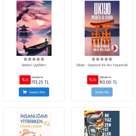
Soytarı Çiçekleri
Ukiyo - Japonya’da Anı Yaşamak
151,00 TL
100,00 TL
%25
%20
113,25 TL
80,00 TL
Sepete Ekle
Stokta Yok