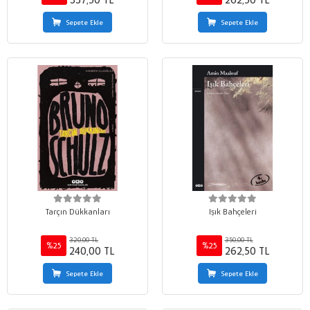
337,50 TL
262,50 TL
Sepete Ekle
Sepete Ekle
Tarçın Dükkanları
Işık Bahçeleri
320,00 TL
350,00 TL
%25
%25
240,00 TL
262,50 TL
Sepete Ekle
Sepete Ekle