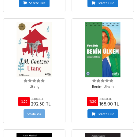
Sepete Ekle
Sepete Ekle
Utanç
Benim Ülkem
390,00 TL
210,00 TL
%25
%20
292,50 TL
168,00 TL
Stokta Yok
Sepete Ekle