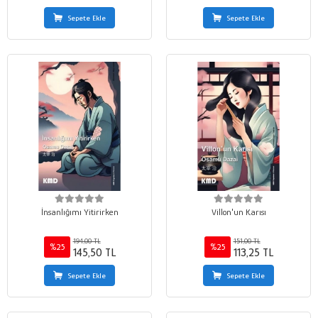
Sepete Ekle
Sepete Ekle
İnsanlığımı Yitirirken
Villon'un Karısı
194,00 TL
151,00 TL
%25
%25
145,50 TL
113,25 TL
Sepete Ekle
Sepete Ekle