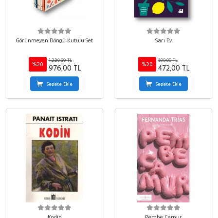
Görünmeyen Döngü Kutulu Set
Sarı Ev
1.220,00 TL
590,00 TL
%20
%20
976,00 TL
472,00 TL
Sepete Ekle
Sepete Ekle
Kodin
Pembe Çamur