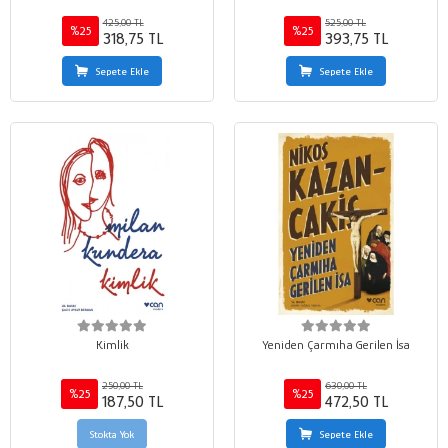
425,00 TL
525,00 TL
%25
%25
318,75 TL
393,75 TL
Sepete Ekle
Sepete Ekle
Kimlik
Yeniden Çarmıha Gerilen İsa
250,00 TL
630,00 TL
%25
%25
187,50 TL
472,50 TL
Stokta Yok
Sepete Ekle