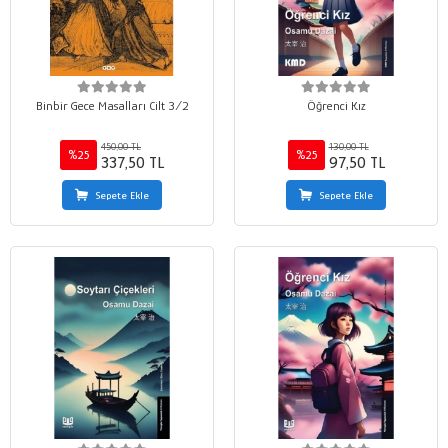
Binbir Gece Masalları Cilt 3/2
Öğrenci Kız
450,00 TL
130,00 TL
%25
%25
337,50 TL
97,50 TL
Sepete Ekle
Sepete Ekle