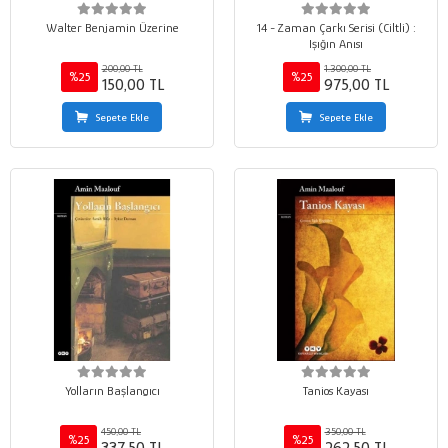
Walter Benjamin Üzerine
14 - Zaman Çarkı Serisi (Ciltli) :
Işığın Anısı
200,00 TL
1.300,00 TL
%25
%25
150,00 TL
975,00 TL
Sepete Ekle
Sepete Ekle
Yolların Başlangıcı
Tanios Kayası
450,00 TL
350,00 TL
%25
%25