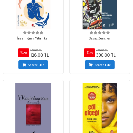
İnsanlığımı Yitirirken
Beyaz Zenciler
160,00 TL
440,00 TL
%20
%25
128,00 TL
330,00 TL
Sepete Ekle
Sepete Ekle