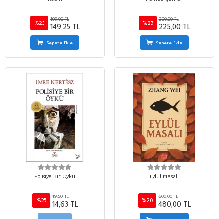
199,00 TL
300,00 TL
%25
%25
149,25 TL
225,00 TL
Sepete Ekle
Sepete Ekle
Polisiye Bir Öykü
Eylül Masalı
19,50 TL
600,00 TL
%25
%20
14,63 TL
480,00 TL