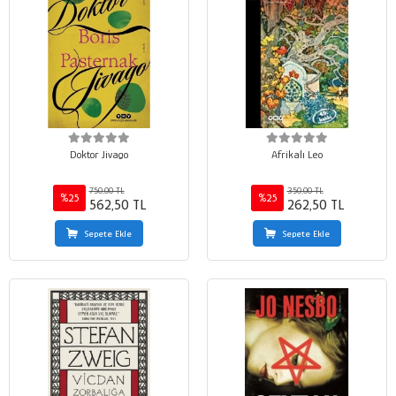
Doktor Jivago
Afrikalı Leo
750,00 TL
350,00 TL
%25
%25
562,50 TL
262,50 TL
Sepete Ekle
Sepete Ekle