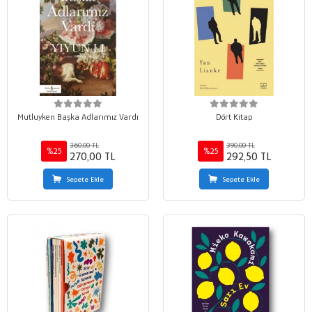
Mutluyken Başka Adlarımız Vardı
Dört Kitap
360,00 TL
390,00 TL
%25
%25
270,00 TL
292,50 TL
Sepete Ekle
Sepete Ekle