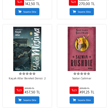
%25
%25
142,50 TL
270,00 TL
Sepete Ekle
Sepete Ekle
Kaçak Atlar Bereket Denizi: 2
Soytarı Şalimar
610,00 TL
655,00 TL
%25
%25
457,50 TL
491,25 TL
Sepete Ekle
Sepete Ekle