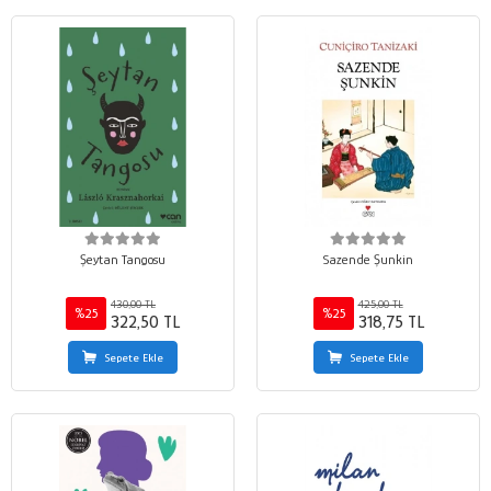
Şeytan Tangosu
Sazende Şunkin
430,00 TL
425,00 TL
%25
%25
322,50 TL
318,75 TL
Sepete Ekle
Sepete Ekle