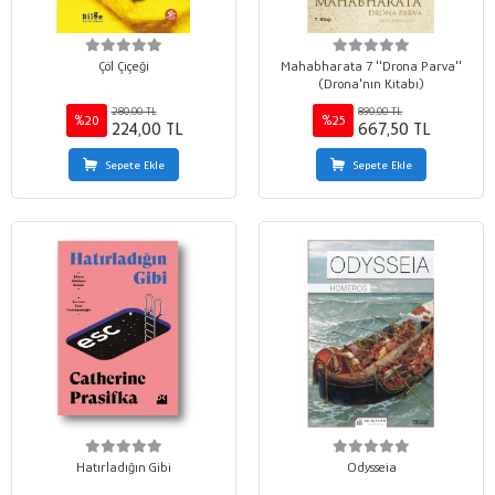
Çöl Çiçeği
Mahabharata 7 ''Drona Parva''
(Drona'nın Kitabı)
280,00 TL
890,00 TL
%20
%25
224,00 TL
667,50 TL
Sepete Ekle
Sepete Ekle
Hatırladığın Gibi
Odysseia