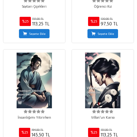
Soytarı Çiçekleri
Öğrenci Kız
151,00 TL
130,00 TL
%25
%25
113,25 TL
97,50 TL
Sepete Ekle
Sepete Ekle
İnsanlığımı Yitirirken
Villon'un Karısı
194,00 TL
151,00 TL
%25
%25
145,50 TL
113,25 TL