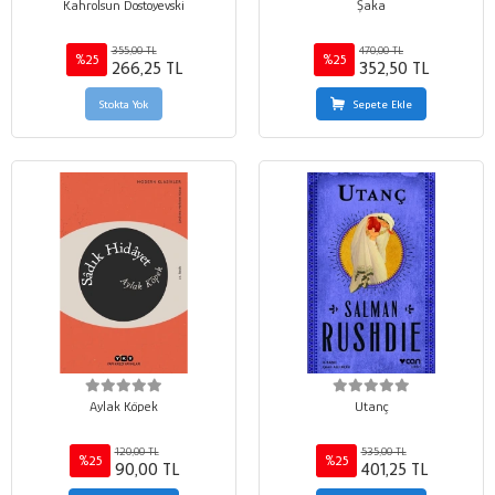
Kahrolsun Dostoyevski
Şaka
355,00 TL
470,00 TL
%25
%25
266,25 TL
352,50 TL
Stokta Yok
Sepete Ekle
Aylak Köpek
Utanç
120,00 TL
535,00 TL
%25
%25
90,00 TL
401,25 TL