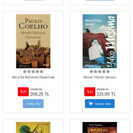
Akra’da Bulunan Elyazması
Denizi Yitiren Denizci
275,00 TL
300,00 TL
%25
%25
206,25 TL
225,00 TL
Stokta Yok
Sepete Ekle