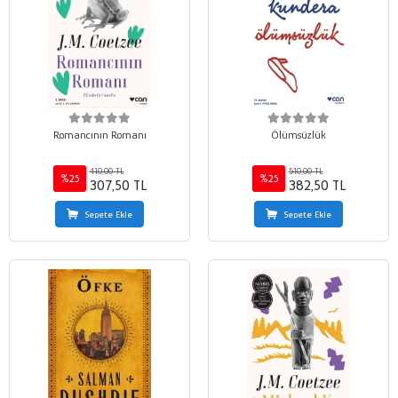
Romancının Romanı
Ölümsüzlük
410,00 TL
510,00 TL
%25
%25
307,50 TL
382,50 TL
Sepete Ekle
Sepete Ekle