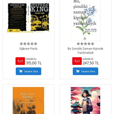
Eğlence Parkı
Bu Şimdiki Zaman Kipinde
Yazılmalıydı
420,00 TL
330,00 TL
%25
%25
315,00 TL
247,50 TL
Sepete Ekle
Sepete Ekle