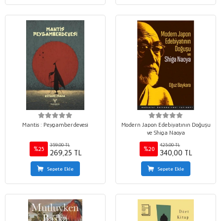
Mantis : Peygamberdevesi
Modern Japon Edebiyatının Doğuşu
ve Shiga Naoya
359,00 TL
425,00 TL
%25
%20
269,25 TL
340,00 TL
Sepete Ekle
Sepete Ekle