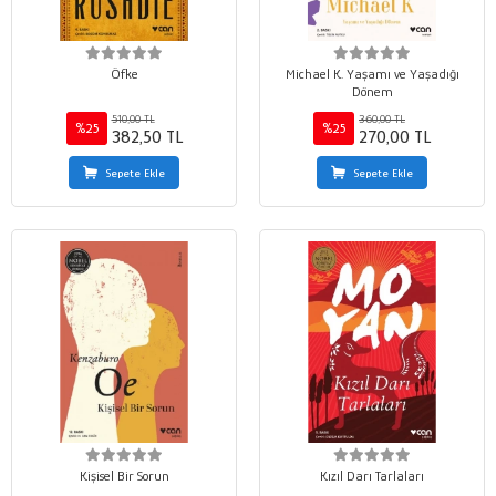
Öfke
Michael K. Yaşamı ve Yaşadığı
Dönem
510,00 TL
360,00 TL
%25
%25
382,50 TL
270,00 TL
Sepete Ekle
Sepete Ekle
Kişisel Bir Sorun
Kızıl Darı Tarlaları