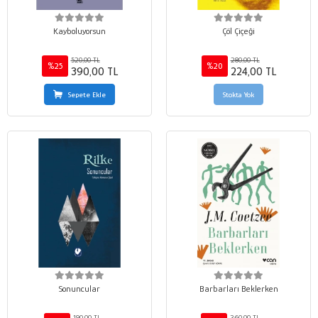
Kayboluyorsun
Çöl Çiçeği
520,00 TL
280,00 TL
%25
%20
390,00 TL
224,00 TL
Sepete Ekle
Stokta Yok
Sonuncular
Barbarları Beklerken
190,00 TL
360,00 TL