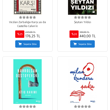
Vicdan Zorbalığa Karşı ya da
Şeytan Yıldızı
Castellio Calvin'e
235,00 TL
550,00 TL
%25
%20
176,25 TL
440,00 TL
Sepete Ekle
Sepete Ekle