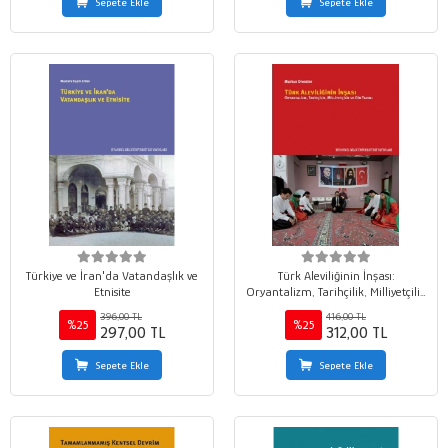
Sepete Ekle
Sepete Ekle
Türkiye ve İran'da Vatandaşlık ve
Türk Aleviliğinin İnşası:
Etnisite
Oryantalizm, Tarihçilik, Milliyetçilik
ve Din Yazımı
396,00 TL
416,00 TL
%25
%25
297,00 TL
312,00 TL
Sepete Ekle
Sepete Ekle