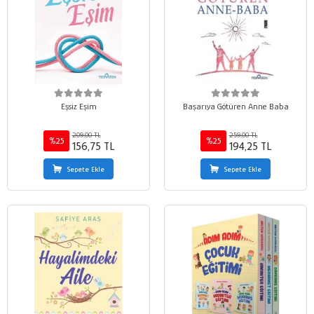
Eşsiz Eşim
Başarıya Götüren Anne Baba
209,00 TL
259,00 TL
%25
%25
156,75 TL
194,25 TL
Sepete Ekle
Sepete Ekle