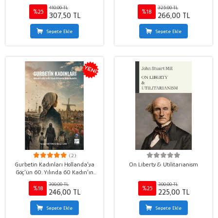
410,00 TL
325,00 TL
%25
%18
307,50 TL
266,00 TL
Sepete Ekle
Sepete Ekle
(2)
Gurbetin Kadınları Hollanda’ya
On Liberty & Utilitarianism
Göç’ün 60. Yılında 60 Kadın’ın
Gurbet Anlatıları
300,00 TL
300,00 TL
%18
%25
246,00 TL
225,00 TL
Sepete Ekle
Sepete Ekle