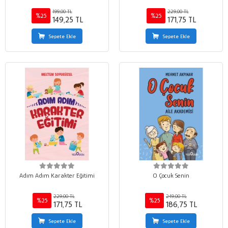
199,00 TL
229,00 TL
%25
%25
149,25 TL
171,75 TL
Sepete Ekle
Sepete Ekle
Adım Adım Karakter Eğitimi
O Çocuk Senin
229,00 TL
249,00 TL
%25
%25
171,75 TL
186,75 TL
Sepete Ekle
Sepete Ekle