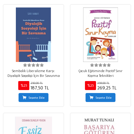
Sembolik Liberalizme Karşı:
Çocuk Eğitiminde Pozitif Sınır
Diyalojik Sosyoloji İçin Bir Savunma
Koyma Teknikleri
250,00 TL
359,00 TL
%25
%25
187,50 TL
269,25 TL
Sepete Ekle
Sepete Ekle