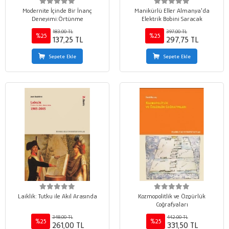
Modernite İçinde Bir İnanç
Manikürlü Eller Almanya'da
Deneyimi:Örtünme
Elektrik Bobini Saracak
183,00 TL
397,00 TL
%25
%25
137,25 TL
297,75 TL
Sepete Ekle
Sepete Ekle
Laiklik: Tutku ile Akıl Arasında
Kozmopolitlik ve Özgürlük
Coğrafyaları
348,00 TL
442,00 TL
%25
%25
261,00 TL
331,50 TL