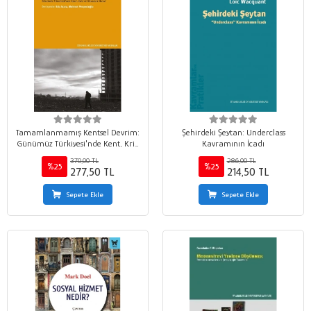
Tamamlanmamış Kentsel Devrim:
Şehirdeki Şeytan: Underclass
Günümüz Türkiyesi'nde Kent, Kriz
Kavramının İcadı
ve Gündelik Hayat
370,00 TL
286,00 TL
%25
%25
277,50 TL
214,50 TL
Sepete Ekle
Sepete Ekle