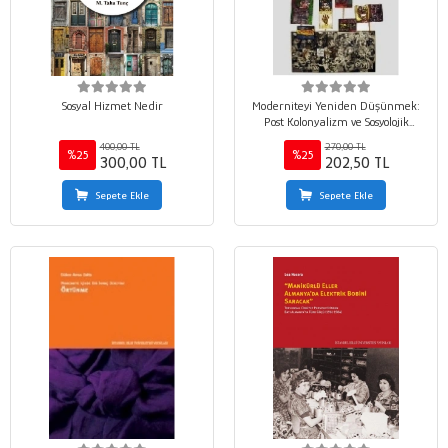
Sosyal Hizmet Nedir
Moderniteyi Yeniden Düşünmek:
Post Kolonyalizm ve Sosyolojik
Tahayyül
400,00 TL
270,00 TL
%25
%25
300,00 TL
202,50 TL
Sepete Ekle
Sepete Ekle