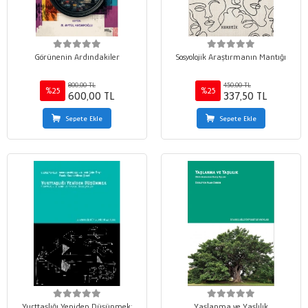
Görünenin Ardındakiler
Sosyolojik Araştırmanın Mantığı
800,00 TL
450,00 TL
%25
%25
600,00 TL
337,50 TL
Sepete Ekle
Sepete Ekle
Yurttaşlığı Yeniden Düşünmek:
Yaşlanma ve Yaşlılık