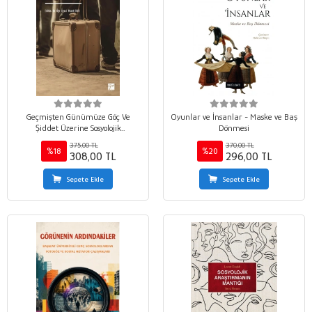
Geçmişten Günümüze Göç Ve
Oyunlar ve İnsanlar - Maske ve Baş
Şiddet Üzerine Sosyolojik
Dönmesi
Çalışmalar
375,00 TL
370,00 TL
%18
%20
308,00 TL
296,00 TL
Sepete Ekle
Sepete Ekle