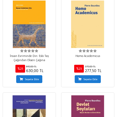
İnsan Evriminde Din: Eski Taş
Homo Academicus
Çağından Eksen Çağına
840,00 TL
370,00 TL
%25
%25
630,00 TL
277,50 TL
Sepete Ekle
Sepete Ekle