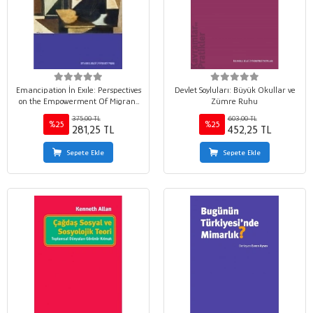
Emancipation İn Exıle: Perspectives
Devlet Soyluları: Büyük Okullar ve
on the Empowerment Of Migrant
Zümre Ruhu
Women
375,00 TL
603,00 TL
%25
%25
281,25 TL
452,25 TL
Sepete Ekle
Sepete Ekle