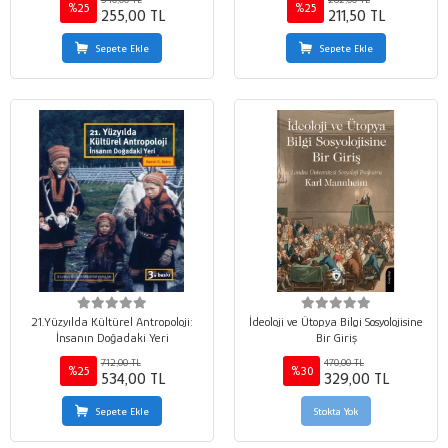
%25
%25
255,00 TL
211,50 TL
Sepete Ekle
Sepete Ekle
21.Yüzyılda Kültürel Antropoloji:
İdeoloji ve Ütopya Bilgi Sosyolojisine
İnsanın Doğadaki Yeri
Bir Giriş
712,00 TL
470,00 TL
%25
%30
534,00 TL
329,00 TL
Sepete Ekle
Stokta Yok