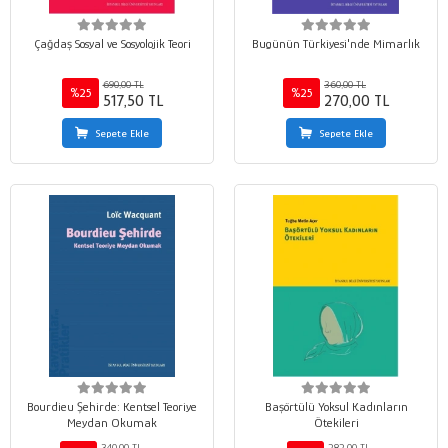
Çağdaş Sosyal ve Sosyolojik Teori
Bugünün Türkiyesi'nde Mimarlık
690,00 TL
360,00 TL
%25
%25
517,50 TL
270,00 TL
Sepete Ekle
Sepete Ekle
Bourdieu Şehirde: Kentsel Teoriye
Başörtülü Yoksul Kadınların
Meydan Okumak
Ötekileri
340,00 TL
282,00 TL