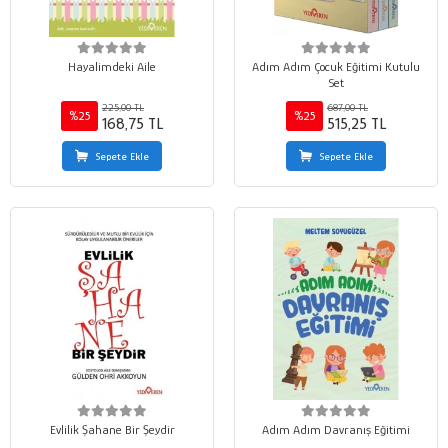
Hayalimdeki Aile
Adım Adım Çocuk Eğitimi Kutulu
Set
225,00 TL
687,00 TL
%25
%25
168,75 TL
515,25 TL
Sepete Ekle
Sepete Ekle
Evlilik Şahane Bir Şeydir
Adım Adım Davranış Eğitimi