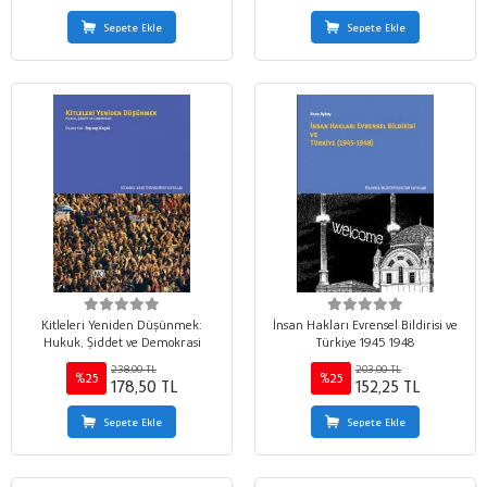
Sepete Ekle
Sepete Ekle
Kitleleri Yeniden Düşünmek:
İnsan Hakları Evrensel Bildirisi ve
Hukuk, Şiddet ve Demokrasi
Türkiye 1945 1948
238,00 TL
203,00 TL
%25
%25
178,50 TL
152,25 TL
Sepete Ekle
Sepete Ekle