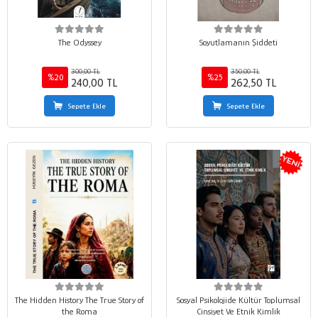
The Odyssey
Soyutlamanın Şiddeti
300,00 TL
350,00 TL
%20
%25
240,00 TL
262,50 TL
Sepete Ekle
Sepete Ekle
The Hidden History The True Story of
Sosyal Psikolojide Kültür Toplumsal
the Roma
Cinsiyet Ve Etnik Kimlik