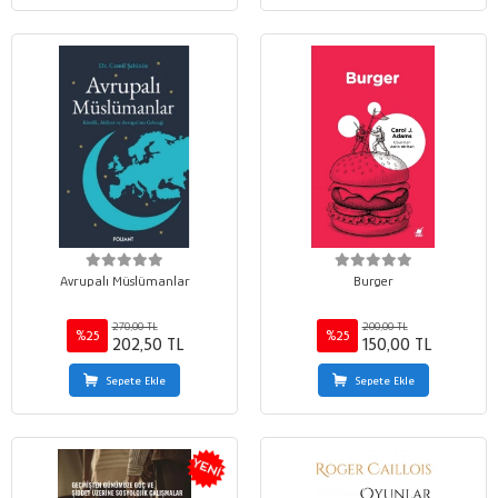
Avrupalı Müslümanlar
Burger
270,00 TL
200,00 TL
%25
%25
202,50 TL
150,00 TL
Sepete Ekle
Sepete Ekle