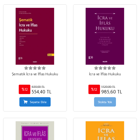
Şematik İcra ve İflas Hukuku
İcra ve İflâs Hukuku
630,00 TL
1.120,00 TL
%12
%12
554,40 TL
985,60 TL
Sepete Ekle
Stokta Yok