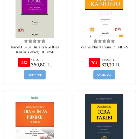
Temel Hukuk Dizisiİcra ve İflâs
İcra ve İflas Kanunu / LMD–5
Hukuku &#40;THD&#41;
410,00 TL
365,00 TL
%12
%12
360,80 TL
321,20 TL
Stokta Yok
Stokta Yok