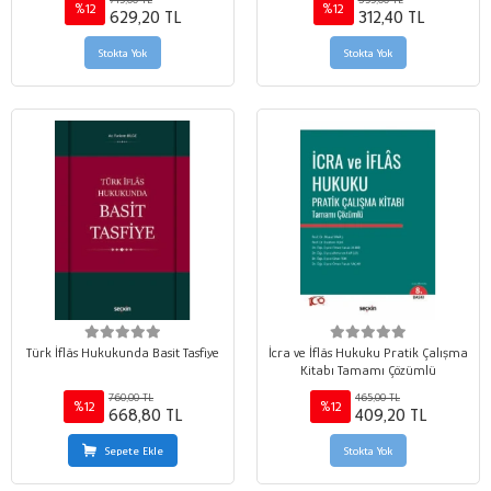
%12
%12
629,20 TL
312,40 TL
Stokta Yok
Stokta Yok
Türk İflâs Hukukunda Basit Tasfiye
İcra ve İflâs Hukuku Pratik Çalışma
Kitabı Tamamı Çözümlü
760,00 TL
465,00 TL
%12
%12
668,80 TL
409,20 TL
Sepete Ekle
Stokta Yok