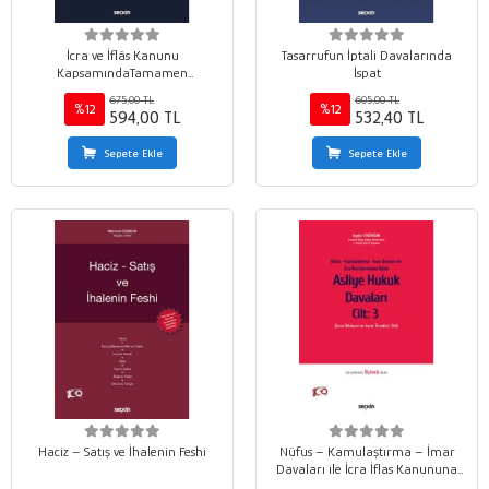
İcra ve İflâs Kanunu
Tasarrufun İptali Davalarında
KapsamındaTamamen
İspat
Haczedilmezlik
675,00 TL
605,00 TL
%12
%12
594,00 TL
532,40 TL
Sepete Ekle
Sepete Ekle
Haciz – Satış ve İhalenin Feshi
Nüfus – Kamulaştırma – İmar
Davaları ile İcra İflas Kanununa
İlişkinAsliye Hukuk Davaları C: 3