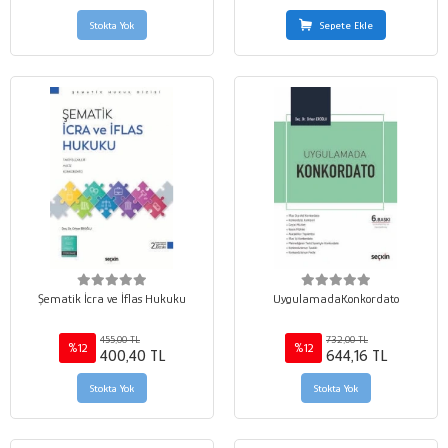
Stokta Yok
Sepete Ekle
Şematik İcra ve İflas Hukuku
UygulamadaKonkordato
455,00 TL
732,00 TL
%12
%12
400,40 TL
644,16 TL
Stokta Yok
Stokta Yok