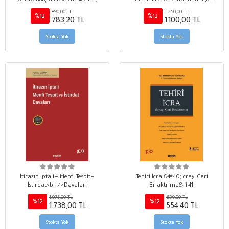
&#40;İİK m. 269–276&#41;
890,00 TL
1.250,00 TL
%12
%12
783,20 TL
1.100,00 TL
Stokta Yok
Stokta Yok
İtirazın İptali– Menfi Tespit–
Tehiri İcra &#40;İcrayı Geri
İstirdat<br />Davaları
Bıraktırma&#41;
1.975,00 TL
630,00 TL
%12
%12
1.738,00 TL
554,40 TL
Stokta Yok
Stokta Yok