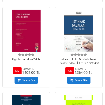
Uygulamadaİcra Takibi
–İcra Hukuku Dizisi–İstihkak
Davaları &#40;İİK m. 97–99&#41;
1.600,00 TL
1.550,00 TL
%12
%12
1.408,00 TL
1.364,00 TL
Sepete Ekle
Sepete Ekle