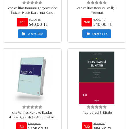
İcra ve İflas Kanunu Çerçevesinde
İcra ve İflâs Kanunu ve İlgili
İhtiyati Haciz Kararına Karşı
Mevzuat
Başvuru Yolları
600,00 TL
600,00 TL
%10
%10
540,00 TL
540,00 TL
Sepete Ekle
Sepete Ekle
İcra Ve İflas Hukuku Esasları
İflas İdaresi El Kitabı
4.Baskı ( Karslı ) - Abdurrahim
Karslı
1.500,00 TL
405,00 TL
%5
%12