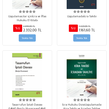
Uygulamacılar içinİcra ve İflas
Uygulamadaİcra Takibi
Hukuku El Kitabı
2.650,00 TL
1.320,00 TL
%12
%12
2.332,00 TL
1.161,60 TL
Stokta Yok
Stokta Yok
Tasarrufun İptali Davası
İcra Hukuku DizisiUygulamada
&#40;Borçlu Muvazaası&#41;
Kira Takibi ve İcradan Tahliye