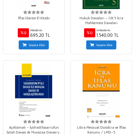
İflas İdaresi El Kitabı
Hukuk Davaları – Cilt:5 İcra
Mahkemesi Davaları
790,00 TL
1.750,00 TL
%12
%12
695,20 TL
1.540,00 TL
Sepete Ekle
Sepete Ekle
Açıklamalı – İçtihatlıTasarrufun
Libra Mevzuat Dizisiİcra ve İflas
İptali Davası ile Muvazaa Davası ve
Kanunu / LMD–5