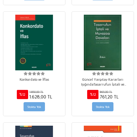
Konkordato ve İflas
Güncel Yargıtay Kararları
IşığındaTasarrufun İptali ve
Muvazaa Davaları
1.850,00 TL
865,00 TL
%12
%12
1.628,00 TL
761,20 TL
Stokta Yok
Stokta Yok