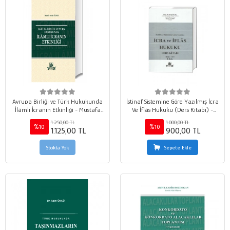
Avrupa Birliği ve Türk Hukukunda
İstinaf Sistemine Göre Yazılmış İcra
İlâmlı İcranın Etkinliği - Mustafa
Ve İflâs Hukuku (Ders Kitabı) -
Serdar Özbek
Baki Kuru - Burak Aydın
1.250,00 TL
1.000,00 TL
%10
%10
1.125,00 TL
900,00 TL
Stokta Yok
Sepete Ekle