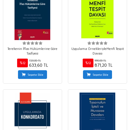
Terekenin İflas Hükümlerine Göre
Uygulama ÖrnekleriyleMenfi Tespit
Tasfiyesi
Davası
720,00 TL
990,00 TL
%12
%12
633,60 TL
871,20 TL
Sepete Ekle
Sepete Ekle