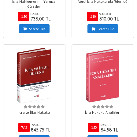
İcra Mahkemesinin Yargısal
Vergi İcra Hukukunda Teferruğ
Görevleri
820,00 TL
900,00 TL
%10
%10
738,00 TL
810,00 TL
Sepete Ekle
Sepete Ekle
İcra ve İflas Hukuku
İcra Hukuku Analizleri
995,00 TL
99,50 TL
%15
%15
845,75 TL
84,58 TL