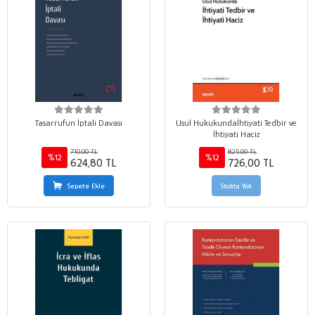
Tasarrufun İptali Davası
Usul Hukukundaİhtiyati Tedbir ve
İhtiyati Haciz
710,00 TL
825,00 TL
%12
%12
624,80 TL
726,00 TL
Sepete Ekle
Stokta Yok