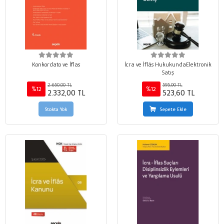
Konkordato ve İflas
İcra ve İflâs HukukundaElektronik
Satış
2.650,00 TL
595,00 TL
%12
%12
2.332,00 TL
523,60 TL
Stokta Yok
Sepete Ekle