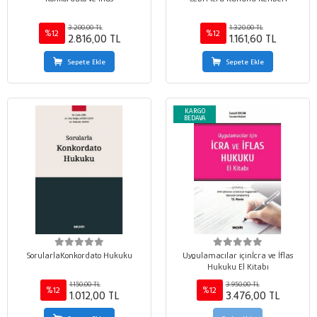
3.200,00 TL
1.320,00 TL
%12
%12
2.816,00 TL
1.161,60 TL
Sepete Ekle
Sepete Ekle
KARGO
BEDAVA
SorularlaKonkordato Hukuku
Uygulamacılar içinİcra ve İflas
Hukuku El Kitabı
1.150,00 TL
3.950,00 TL
%12
%12
1.012,00 TL
3.476,00 TL