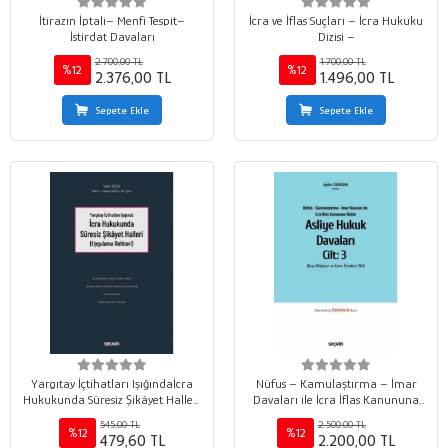
İtirazın İptali– Menfi Tespit–
İcra ve İflas Suçları – İcra Hukuku
İstirdat Davaları
Dizisi –
2.700,00 TL
1.700,00 TL
%12
%12
2.376,00 TL
1.496,00 TL
Sepete Ekle
Sepete Ekle
Yargıtay İçtihatları Işığındaİcra
Nüfus – Kamulaştırma – İmar
Hukukunda Süresiz Şikâyet Halleri
Davaları ile İcra İflas Kanununa
&#40;Uygulama Rehberi&#41;
İlişkinAsliye Hukuk Davaları C: 3
545,00 TL
2.500,00 TL
&#40;Dava Dilekçesi ve Karar
%12
%12
479,60 TL
2.200,00 TL
Örnekleri Ekli&#41;