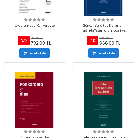
Uygulamada Konkordato
Güncel Yargıtay Kararları
IşığındaTasarrufun İptali ve
Muvazaa Davaları
900,00 TL
1.100,00 TL
%12
%12
792,00 TL
968,00 TL
Sepete Ekle
Sepete Ekle
Konkordato ve İflas
Cebri İcra Kanunu Rehberi