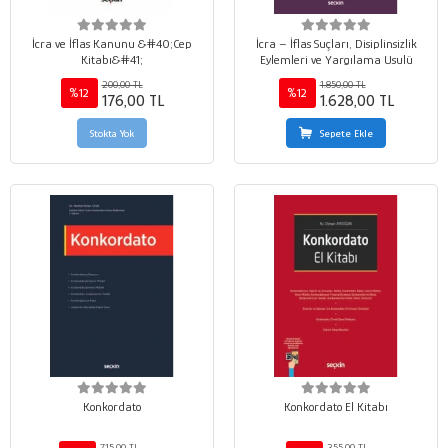
İcra ve İflas Kanunu &#40;Cep
İcra – İflas Suçları, Disiplinsizlik
Kitabı&#41;
Eylemleri ve Yargılama Usulü
200,00 TL
1.850,00 TL
%12
%12
176,00 TL
1.628,00 TL
Stokta Yok
Sepete Ekle
Konkordato
Konkordato El Kitabı
715,00 TL
355,00 TL