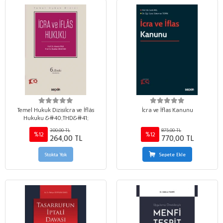
Temel Hukuk Dizisiİcra ve İflâs
İcra ve İflas Kanunu
Hukuku &#40;THD&#41;
300,00 TL
875,00 TL
%12
%12
264,00 TL
770,00 TL
Stokta Yok
Sepete Ekle