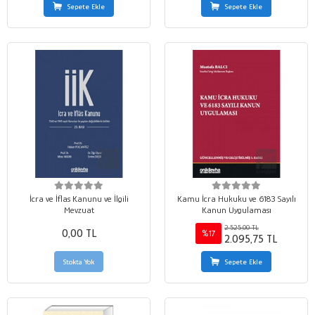
Sepete Ekle
Sepete Ekle
İcra ve İflas Kanunu ve İlgili
Kamu İcra Hukuku ve 6183 Sayılı
Mevzuat
Kanun Uygulaması
2.525,00 TL
0,00 TL
%17
2.095,75 TL
Stokta Yok
Sepete Ekle