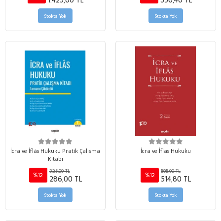
1.425,00 TL
356,40 TL
Stokta Yok
Stokta Yok
İcra ve İflâs Hukuku Pratik Çalışma
İcra ve İflas Hukuku
Kitabı
325,00 TL
585,00 TL
%12
%12
286,00 TL
514,80 TL
Stokta Yok
Stokta Yok