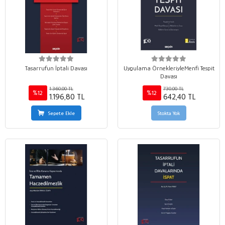
Tasarrufun İptali Davası
Uygulama ÖrnekleriyleMenfi Tespit
Davası
1.360,00 TL
730,00 TL
%12
%12
1.196,80 TL
642,40 TL
Sepete Ekle
Stokta Yok