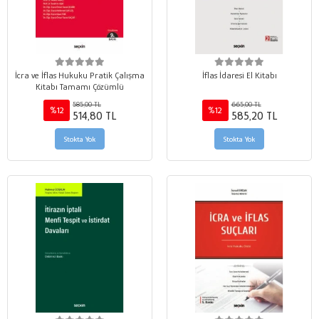
İcra ve İflas Hukuku Pratik Çalışma
İflas İdaresi El Kitabı
Kitabı Tamamı Çözümlü
585,00 TL
665,00 TL
%12
%12
514,80 TL
585,20 TL
Stokta Yok
Stokta Yok