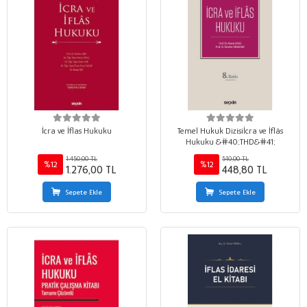
İcra ve İflas Hukuku
Temel Hukuk Dizisiİcra ve İflâs
Hukuku &#40;THD&#41;
1.450,00 TL
510,00 TL
%12
%12
1.276,00 TL
448,80 TL
Sepete Ekle
Sepete Ekle