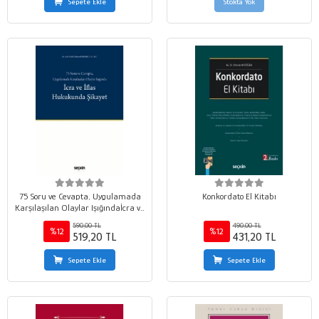
Sepete Ekle
Stokta Yok
75 Soru ve Cevapta, Uygulamada
Konkordato El Kitabı
Karşılaşılan Olaylar Işığındaİcra ve
İflas Hukukunda Şikayet
590,00 TL
490,00 TL
%12
%12
519,20 TL
431,20 TL
Sepete Ekle
Sepete Ekle