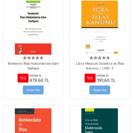
Terekenin İflas Hükümlerine Göre
Libra Mevzuat Dizisiİcra ve İflas
Tasfiyesi
Kanunu / LMD–5
545,00 TL
445,00 TL
%12
%12
479,60 TL
391,60 TL
Stokta Yok
Stokta Yok