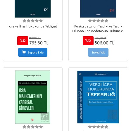
İcra ve İflas Hukukunda Tebligat
Konkordatonun Tasdiki ve Tasdik
Olunan Konkordatonun Hüküm ve
Sonuçları
870,00 TL
575,00 TL
%12
%12
765,60 TL
506,00 TL
Sepete Ekle
Stokta Yok