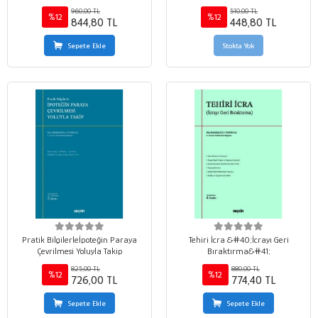
Karşılaştırılması
960,00 TL
510,00 TL
%12
%12
844,80 TL
448,80 TL
Sepete Ekle
Stokta Yok
Pratik Bilgilerleİpoteğin Paraya
Tehiri İcra &#40;İcrayı Geri
Çevrilmesi Yoluyla Takip
Bıraktırma&#41;
825,00 TL
880,00 TL
%12
%12
726,00 TL
774,40 TL
Sepete Ekle
Sepete Ekle