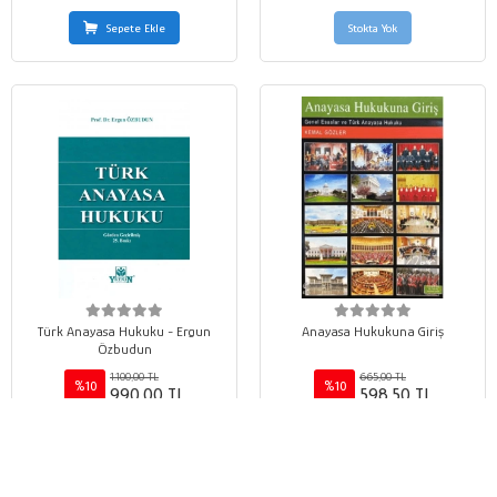
Sepete Ekle
Stokta Yok
Türk Anayasa Hukuku - Ergun
Anayasa Hukukuna Giriş
Özbudun
1.100,00 TL
665,00 TL
%10
%10
990,00 TL
598,50 TL
Sepete Ekle
Sepete Ekle