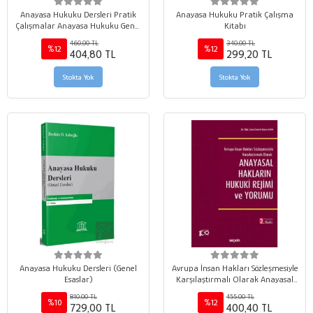
Anayasa Hukuku Dersleri Pratik
Anayasa Hukuku Pratik Çalışma
Çalışmalar Anayasa Hukuku Genel
Kitabı
Kısım & Türk Anayasa Hukuku
460,00 TL
340,00 TL
%12
%12
404,80 TL
299,20 TL
Stokta Yok
Stokta Yok
Anayasa Hukuku Dersleri (Genel
Avrupa İnsan Hakları Sözleşmesiyle
Esaslar)
Karşılaştırmalı Olarak Anayasal
Hakların Hukuki Rejimi ve Yorumu
810,00 TL
455,00 TL
%10
%12
729,00 TL
400,40 TL