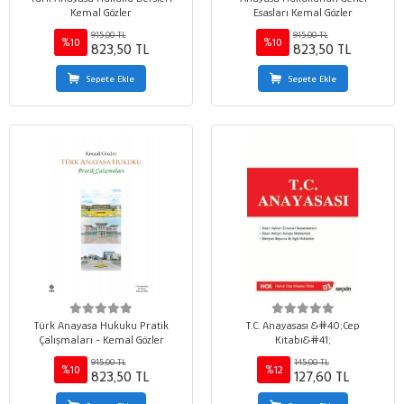
Kemal Gözler
Esasları Kemal Gözler
915,00 TL
915,00 TL
%10
%10
823,50 TL
823,50 TL
Sepete Ekle
Sepete Ekle
Türk Anayasa Hukuku Pratik
T.C. Anayasası &#40;Cep
Çalışmaları - Kemal Gözler
Kitabı&#41;
915,00 TL
145,00 TL
%10
%12
823,50 TL
127,60 TL