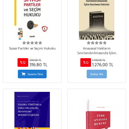
Siyasi Partiler ve Seçim Hukuku
Anayasal Hakların
Sınırlandırılmasında İçkin
Sınırlama Doktrini
360,00 TL
1.450,00 TL
%12
%12
316,80 TL
1.276,00 TL
Sepete Ekle
Stokta Yok