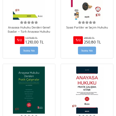
Anayasa Hukuku Dersleri Genel
Siyasi Partiler ve Seçim Hukuku
Esaslar – Türk Anayasa Hukuku
1.375,00 TL
285,00 TL
%12
%12
1.210,00 TL
250,80 TL
Stokta Yok
Stokta Yok