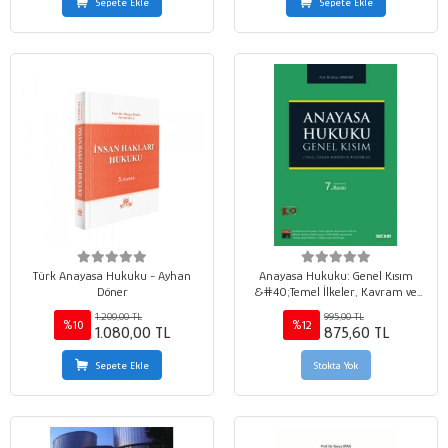
Sepete Ekle
Sepete Ekle
Türk Anayasa Hukuku - Ayhan
Anayasa Hukuku: Genel Kısım
Döner
&#40;Temel İlkeler, Kavram ve
Kurumlar&#41;
1.200,00 TL
995,00 TL
%10
%12
1.080,00 TL
875,60 TL
Sepete Ekle
Stokta Yok