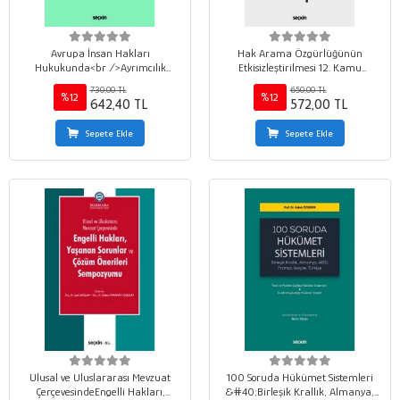
Avrupa İnsan Hakları
Hak Arama Özgürlüğünün
Hukukunda<br />Ayrımcılık
Etkisizleştirilmesi 12. Kamu
Yasağı Avrupa Konseyi ve Avrupa
Hukukçuları Platformu Semineri
730,00 TL
650,00 TL
Birliği
%12
%12
642,40 TL
572,00 TL
Sepete Ekle
Sepete Ekle
Ulusal ve Uluslararası Mevzuat
100 Soruda Hükümet Sistemleri
ÇerçevesindeEngelli Hakları,
&#40;Birleşik Krallık, Almanya,