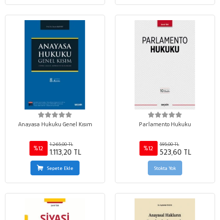
Anayasa Hukuku Genel Kısım
Parlamento Hukuku
1.265,00 TL
595,00 TL
%12
%12
1.113,20 TL
523,60 TL
Sepete Ekle
Stokta Yok