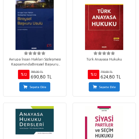
Avrupa İnsan Hakları Sözleşmesi
Türk Anayasa Hukuku
KapsamındaBireysel Başvuru
Usulü
785,00 TL
710,00 TL
%12
%12
690,80 TL
624,80 TL
Sepete Ekle
Sepete Ekle