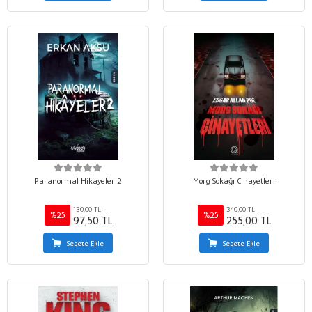
Paranormal Hikayeler 2
Morg Sokağı Cinayetleri
130,00 TL
340,00 TL
%25
%25
97,50 TL
255,00 TL
Sepete Ekle
Sepete Ekle