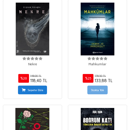
Nekre
Mahkumlar
148,00 TL
178,50 TL
%20
%25
118,40 TL
133,88 TL
Sepete Ekle
Stokta Yok