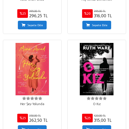
395,00 TL
395,00 TL
%25
%20
296,25 TL
316,00 TL
Sepete Ekle
Sepete Ekle
Her Şey Yolunda
O Kız
350,00 TL
420,00 TL
%25
%25
262,50 TL
315,00 TL