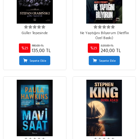
Güller Tepesinde
Ne Yaptığını Biliyorum (Netflix
Özel Baskı)
180,00 TL
320,00 TL
%25
%25
135,00 TL
240,00 TL
Sepete Ekle
Sepete Ekle