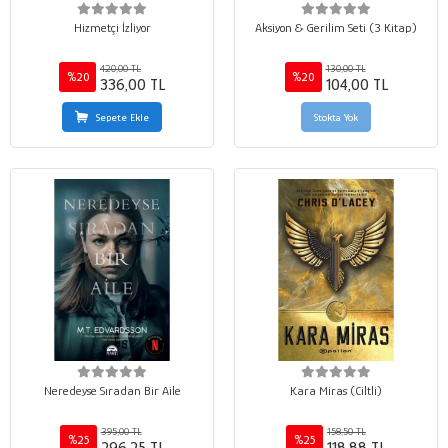
Hizmetçi İzliyor
Aksiyon & Gerilim Seti (3 Kitap)
420,00 TL
130,00 TL
%20
%20
336,00 TL
104,00 TL
Sepete Ekle
Stokta Yok
Neredeyse Sıradan Bir Aile
Kara Miras (Ciltli)
395,00 TL
158,50 TL
%25
%25