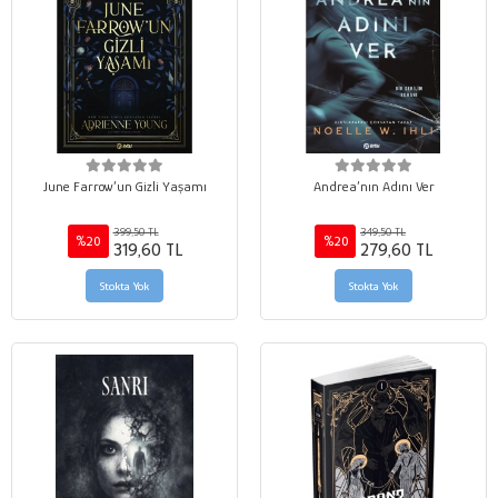
June Farrow’un Gizli Yaşamı
Andrea’nın Adını Ver
399,50 TL
349,50 TL
%20
%20
319,60 TL
279,60 TL
Stokta Yok
Stokta Yok