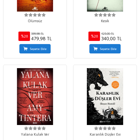
Ölümsüz
Kesik
599,98 TL
425,00 TL
%20
%20
479,98 TL
340,00 TL
Sepete Ekle
Sepete Ekle
Yalana Kulak Ver
Karanlık Düşler Evi