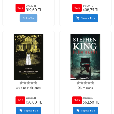
399,50 TL
545,00 TL
%20
%25
319,60 TL
408,75 TL
Stokta Yok
Sepete Ekle
Wylding Malikanesi
Ölüm Dansı
200,00 TL
750,00 TL
%25
%25
150,00 TL
562,50 TL
Sepete Ekle
Sepete Ekle