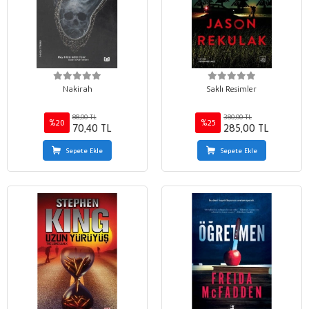
Nakirah
Saklı Resimler
88,00 TL
380,00 TL
%20
%25
70,40 TL
285,00 TL
Sepete Ekle
Sepete Ekle