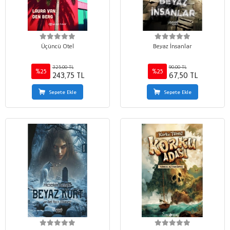
Üçüncü Otel
Beyaz İnsanlar
325,00 TL
90,00 TL
%25
%25
243,75 TL
67,50 TL
Sepete Ekle
Sepete Ekle