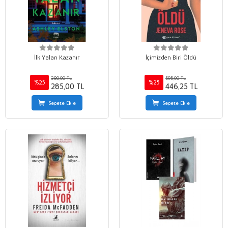
İlk Yalan Kazanır
İçimizden Biri Öldü
380,00 TL
595,00 TL
%25
%25
285,00 TL
446,25 TL
Sepete Ekle
Sepete Ekle