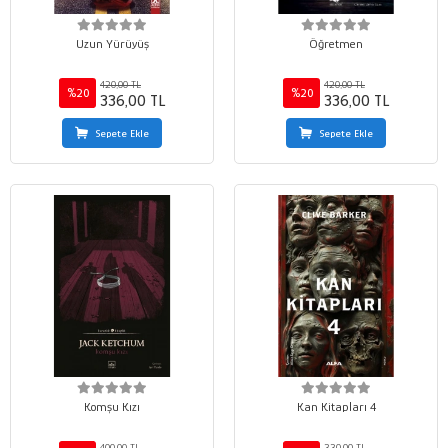
Uzun Yürüyüş
Öğretmen
420,00 TL
420,00 TL
%20
%20
336,00 TL
336,00 TL
Sepete Ekle
Sepete Ekle
Komşu Kızı
Kan Kitapları 4
400,00 TL
330,00 TL