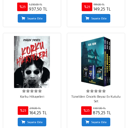
1.250,00 TL
199,00 TL
%25
%25
937,50 TL
149,25 TL
Sepete Ekle
Sepete Ekle
Korku Hikayeleri
Tünelden Önceki Beyaz Ev Kutulu
Set
219,00 TL
1.167,00 TL
%25
%25
164,25 TL
875,25 TL
Sepete Ekle
Sepete Ekle