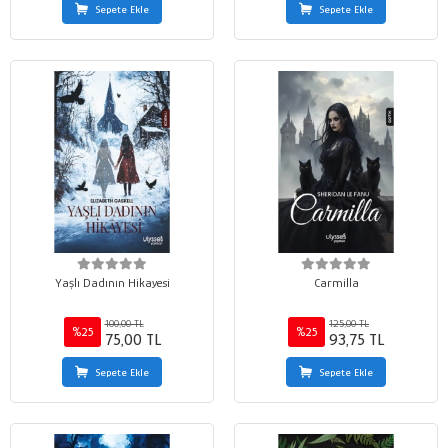
Sepete Ekle
Sepete Ekle
Yaşlı Dadının Hikayesi
Carmilla
100,00 TL
125,00 TL
%25
%25
75,00 TL
93,75 TL
Sepete Ekle
Sepete Ekle