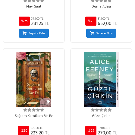
Mavi Saat
Duma Adası
375,00 TL
815,00 TL
%25
%20
281,25 TL
652,00 TL
Sepete Ekle
Sepete Ekle
Sağlam Kemikten Bir Ev
Güzel Çirkin
279,00 TL
360,00 TL
%20
%25
223,20 TL
270,00 TL