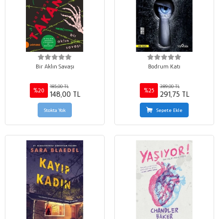
Bir Aklın Savaşı
Bodrum Katı
185,00 TL
389,00 TL
%20
%25
148,00 TL
291,75 TL
Stokta Yok
Sepete Ekle