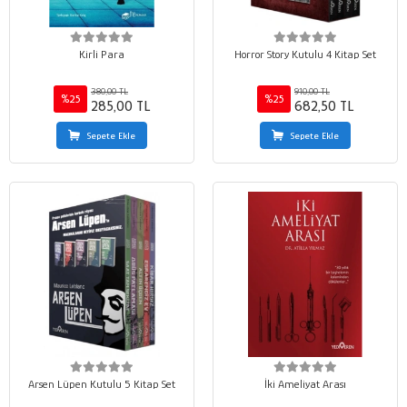
Kirli Para
Horror Story Kutulu 4 Kitap Set
380,00 TL
910,00 TL
%25
%25
285,00 TL
682,50 TL
Sepete Ekle
Sepete Ekle
Arsen Lüpen Kutulu 5 Kitap Set
İki Ameliyat Arası