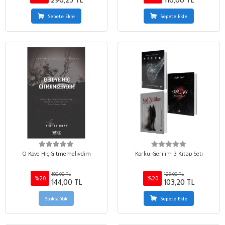
296,25 TL
118,88 TL
Sepete Ekle
Sepete Ekle
O Köye Hiç Gitmemeliydim
Korku-Gerilim 3 Kitap Seti
180,00 TL
129,00 TL
%20
%20
144,00 TL
103,20 TL
Stokta Yok
Sepete Ekle