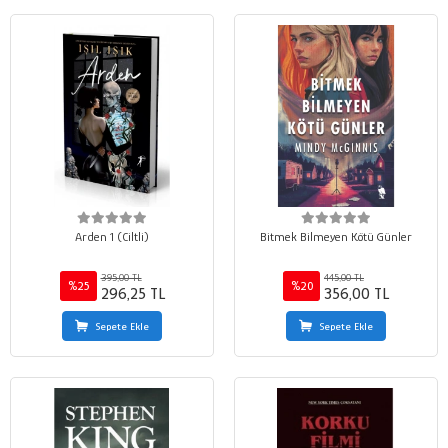
Arden 1 (Ciltli)
Bitmek Bilmeyen Kötü Günler
395,00 TL
445,00 TL
%25
%20
296,25 TL
356,00 TL
Sepete Ekle
Sepete Ekle