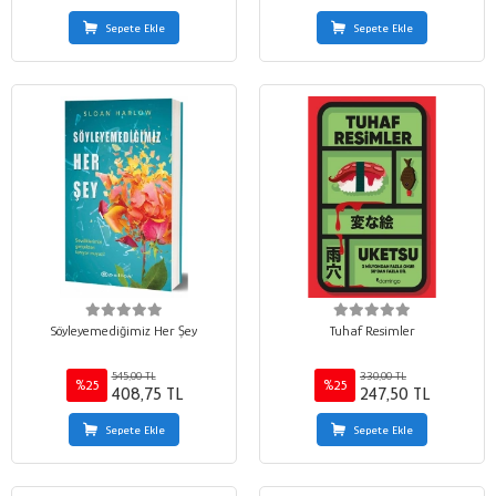
Sepete Ekle
Sepete Ekle
Söyleyemediğimiz Her Şey
Tuhaf Resimler
545,00 TL
330,00 TL
%25
%25
408,75 TL
247,50 TL
Sepete Ekle
Sepete Ekle