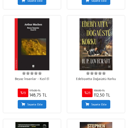
Sepete Ekle
Sepete Ekle
Beyaz İnsanlar - Kızıl El
Edebiyatta Doğaüstü Korku
175,00 TL
150,00 TL
%15
%25
148,75 TL
112,50 TL
Sepete Ekle
Sepete Ekle