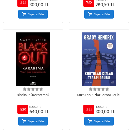
%25
%15
300,00 TL
280,50 TL
Sepete Ekle
Sepete Ekle
Blackout (Karartma)
Kurtulan Kızlar Terapi Grubu
800,00 TL
400,00 TL
%20
%25
640,00 TL
300,00 TL
Sepete Ekle
Sepete Ekle