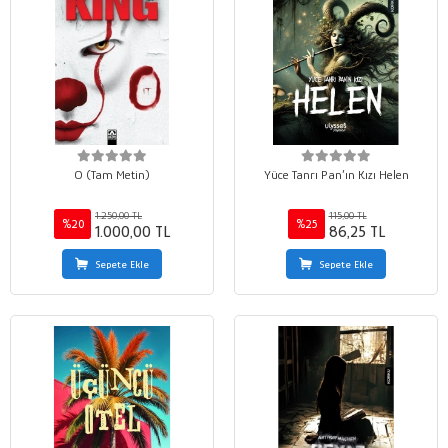
O (Tam Metin)
Yüce Tanrı Pan’ın Kızı Helen
1.250,00 TL
115,00 TL
%20
%25
1.000,00 TL
86,25 TL
Sepete Ekle
Sepete Ekle