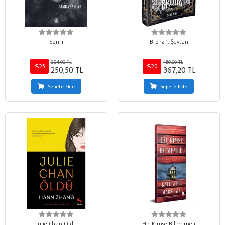
Sanrı
Bronz 1: Şeytan
334,00 TL
459,00 TL
%25
%20
250,50 TL
367,20 TL
Sepete Ekle
Sepete Ekle
Julie Chan Öldü
Hiç Kimse Bilmemeli