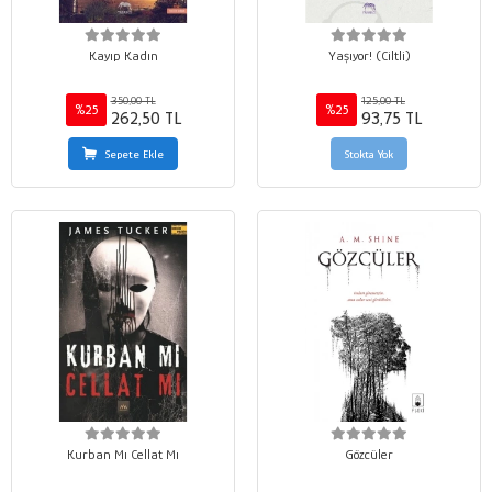
Kayıp Kadın
Yaşıyor! (Ciltli)
350,00 TL
125,00 TL
%25
%25
262,50 TL
93,75 TL
Sepete Ekle
Stokta Yok
Kurban Mı Cellat Mı
Gözcüler