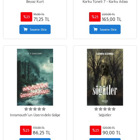
Beyaz Kurt
Korku Tüneli 7 - Korku Adası
95,00 TL
220,00 TL
%25
%25
71,25 TL
165,00 TL
Sepete Ekle
Sepete Ekle
Innsmouth’un Üzerindeki Gölge
Söğütler
115,00 TL
120,00 TL
%25
%25
86,25 TL
90,00 TL