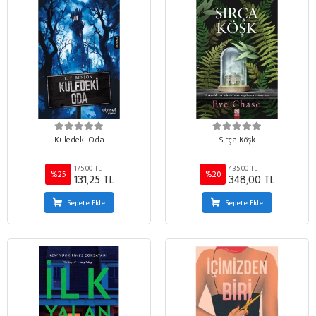
Kuledeki Oda
Sırça Köşk
175,00 TL
435,00 TL
%25
%20
131,25 TL
348,00 TL
Sepete Ekle
Sepete Ekle