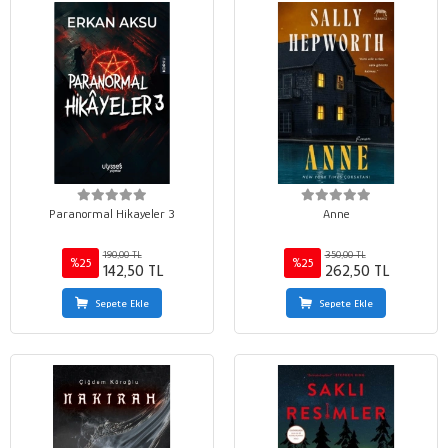
Paranormal Hikayeler 3
Anne
190,00 TL
350,00 TL
%25
%25
142,50 TL
262,50 TL
Sepete Ekle
Sepete Ekle