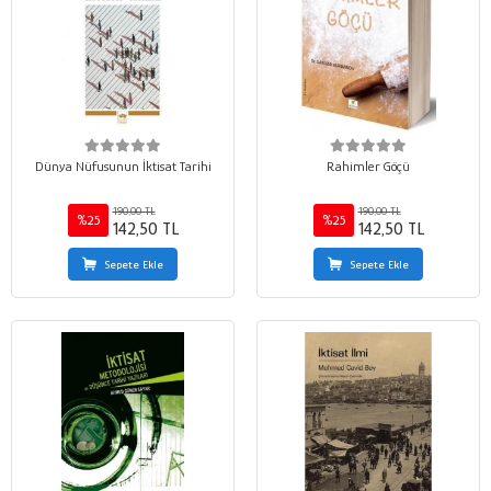
Dünya Nüfusunun İktisat Tarihi
Rahimler Göçü
190,00 TL
190,00 TL
%25
%25
142,50 TL
142,50 TL
Sepete Ekle
Sepete Ekle