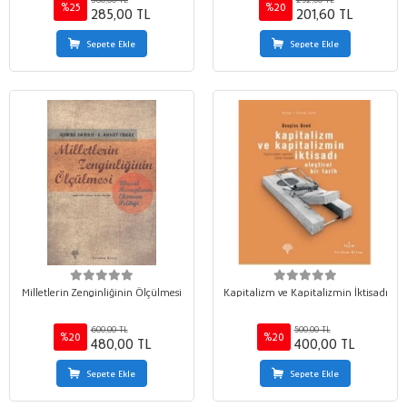
%25
%20
285,00 TL
201,60 TL
Sepete Ekle
Sepete Ekle
Milletlerin Zenginliğinin Ölçülmesi
Kapitalizm ve Kapitalizmin İktisadı
600,00 TL
500,00 TL
%20
%20
480,00 TL
400,00 TL
Sepete Ekle
Sepete Ekle