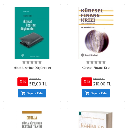
İktisat Üzerine Düşünceler
Küresel Finans Krizi
640,00 TL
280,00 TL
%20
%25
512,00 TL
210,00 TL
Sepete Ekle
Sepete Ekle