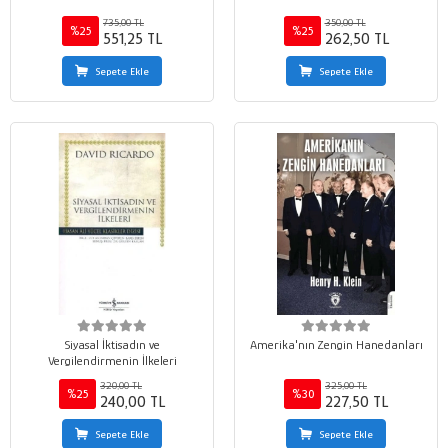
735,00 TL
350,00 TL
%25
%25
551,25 TL
262,50 TL
Sepete Ekle
Sepete Ekle
Siyasal İktisadın ve
Amerika'nın Zengin Hanedanları
Vergilendirmenin İlkeleri
320,00 TL
325,00 TL
%25
%30
240,00 TL
227,50 TL
Sepete Ekle
Sepete Ekle