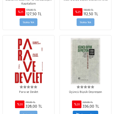
Kapitalizm
170,00 TL
150,00 TL
%25
%25
127,50 TL
112,50 TL
Stokta Yok
Stokta Yok
Para ve Devlet
Üçüncü Büyük Depresyon
410,00 TL
420,00 TL
%20
%20
328,00 TL
336,00 TL