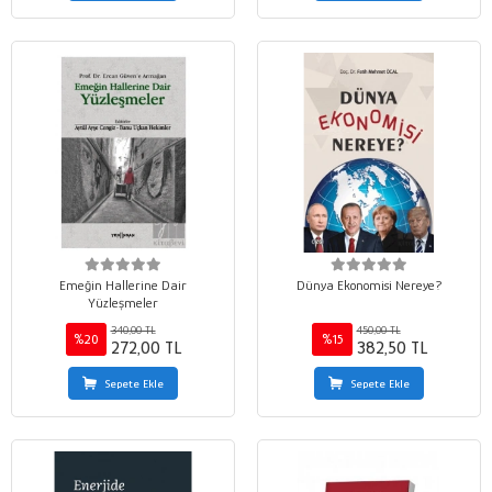
Emeğin Hallerine Dair
Dünya Ekonomisi Nereye?
Yüzleşmeler
340,00 TL
450,00 TL
%20
%15
272,00 TL
382,50 TL
Sepete Ekle
Sepete Ekle