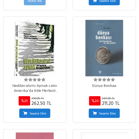
Stokta Yok
Sepete Ekle
Neoliberalizmi Aşmak Latin
Dünya Bankası
Amerika’da Kitle Merkezli
Kalkınma
350,00 TL
264,00 TL
%25
%20
262,50 TL
211,20 TL
Sepete Ekle
Sepete Ekle