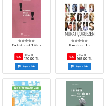
Marksist İktisat El Kitabı
Homoekonomikus
150,00 TL
210,00 TL
%20
%20
120,00 TL
168,00 TL
Sepete Ekle
Sepete Ekle