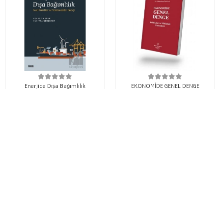
Enerjide Dışa Bağımlılık
EKONOMİDE GENEL DENGE
450,00 TL
675,00 TL
%15
%5
382,50 TL
641,25 TL
Sepete Ekle
Sepete Ekle