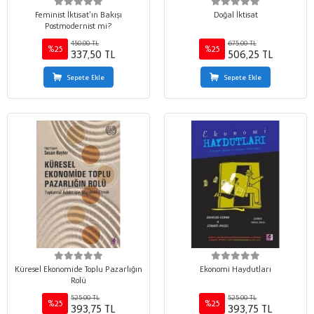
Feminist İktisat’ın Bakışı
Doğal İktisat
Postmodernist mi?
450,00 TL
675,00 TL
%25
%25
337,50 TL
506,25 TL
Sepete Ekle
Sepete Ekle
Küresel Ekonomide Toplu Pazarlığın
Ekonomi Haydutları
Rolü
525,00 TL
525,00 TL
%25
%25
393,75 TL
393,75 TL