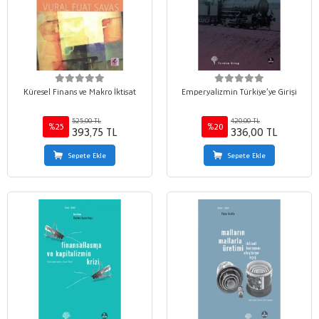
Küresel Finans ve Makro İktisat
Emperyalizmin Türkiye’ye Girişi
525,00 TL
420,00 TL
%25
%20
393,75 TL
336,00 TL
Sepete Ekle
Sepete Ekle