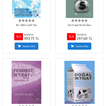
Bir Alternatif Var
Sermaye Birikirken
525,00 TL
372,00 TL
%25
%20
393,75 TL
297,60 TL
Sepete Ekle
Sepete Ekle