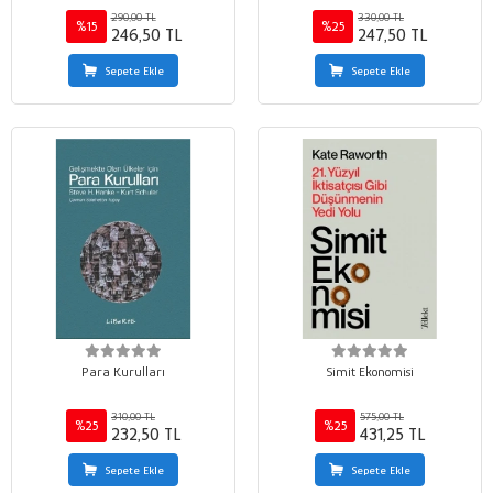
Devleti
290,00 TL
330,00 TL
%15
%25
246,50 TL
247,50 TL
Sepete Ekle
Sepete Ekle
Para Kurulları
Simit Ekonomisi
310,00 TL
575,00 TL
%25
%25
232,50 TL
431,25 TL
Sepete Ekle
Sepete Ekle