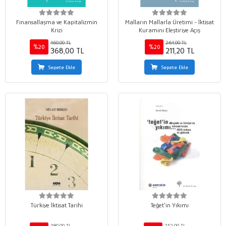
Finansallaşma ve Kapitalizmin
Malların Mallarla Üretimi - İktisat
Krizi
Kuramını Eleştiriye Açış
460,00 TL
264,00 TL
%20
%20
368,00 TL
211,20 TL
Sepete Ekle
Sepete Ekle
Türkiye İktisat Tarihi
Teğet’in Yıkımı
380,00 TL
252,00 TL