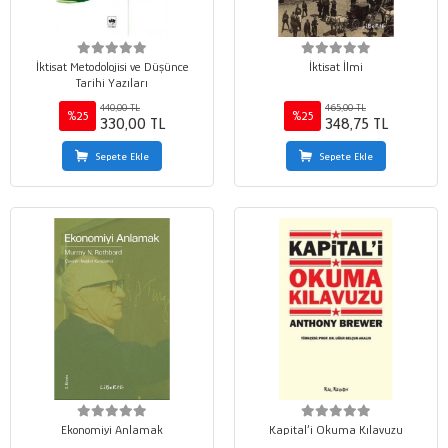
İktisat Metodolojisi ve Düşünce
İktisat İlmi
Tarihi Yazıları
440,00 TL
465,00 TL
%25
%25
330,00 TL
348,75 TL
Sepete Ekle
Sepete Ekle
Ekonomiyi Anlamak
Kapital’i Okuma Kılavuzu