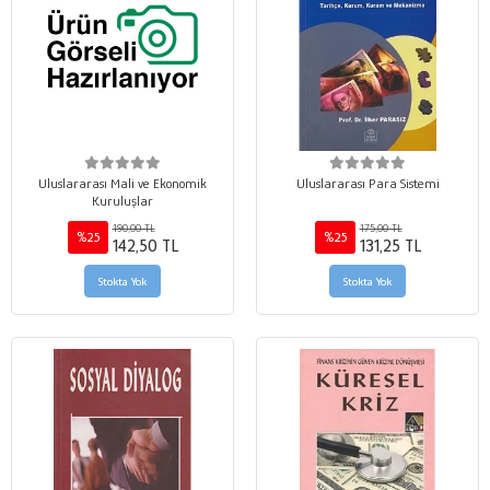
Uluslararası Mali ve Ekonomik
Uluslararası Para Sistemi
Kuruluşlar
190,00 TL
175,00 TL
%25
%25
142,50 TL
131,25 TL
Stokta Yok
Stokta Yok