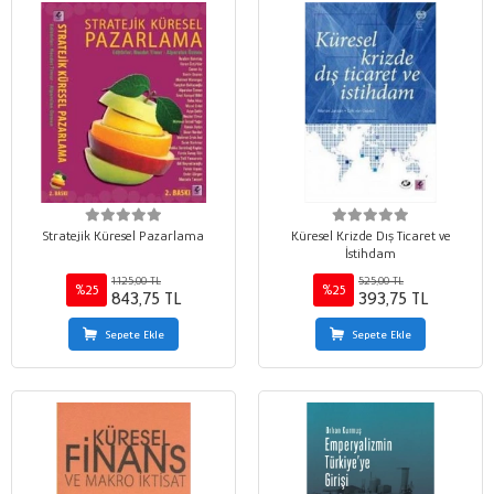
Stratejik Küresel Pazarlama
Küresel Krizde Dış Ticaret ve
İstihdam
1.125,00 TL
525,00 TL
%25
%25
843,75 TL
393,75 TL
Sepete Ekle
Sepete Ekle