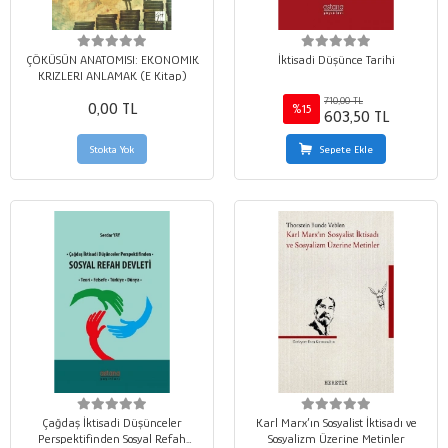
ÇÖKÜSÜN ANATOMISI: EKONOMIK
İktisadi Düşünce Tarihi
KRIZLERI ANLAMAK (E Kitap)
710,00 TL
0,00 TL
%15
603,50 TL
Stokta Yok
Sepete Ekle
Çağdaş İktisadi Düşünceler
Karl Marx’ın Sosyalist İktisadı ve
Perspektifinden Sosyal Refah
Sosyalizm Üzerine Metinler