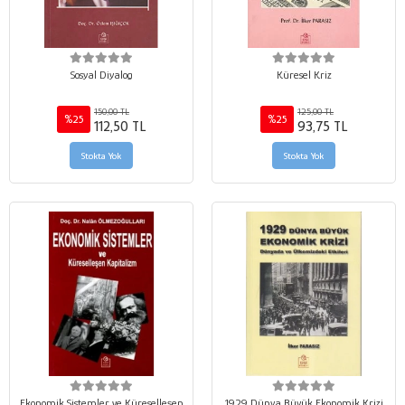
Sosyal Diyalog
Küresel Kriz
150,00 TL
125,00 TL
%25
%25
112,50 TL
93,75 TL
Stokta Yok
Stokta Yok
Ekonomik Sistemler ve Küreselleşen
1929 Dünya Büyük Ekonomik Krizi