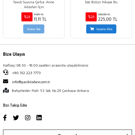
Tavuk Suyuna Çorba: Anne
İşte Bütün Hikaye Bu
Adayları İçin
14,81 TL
300,00 TL
%25
%25
11,11 TL
225,00 TL
Stokta Yok
Sepete Ekle
Bize Ulaşın
Haftaiçi 08:30 - 18:00 saatleri arasında ulaşabilirsiniz.
+90 312 223 7773
info@gazikitabevi.com.tr
Bahçelievler Mah. 53. Sok. No:29 Çankaya-Ankara
Bizi Takip Edin