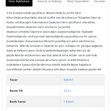
Ürün Açıklaması
Garanti ve Teslimat
Taksit Seçenekleri
Yorumlar
4 ilâ 6 yaşlarındaki çocukların devam ettiği bir sınıfa hoca
oldun.Heyecanlısın.Neler olacak sınıfta merak ediyorsun?Kaygılısın.Neyi ne
kadar anlatacağını bilemiyorsun.Şaşkınsın.Hem çocukların merakları
törpülenmesin istiyorsun hem sınırlarını iyi çizmek
istiyorsun.Ümitlisin.Öğrencin oyuncağını paylaşmadığında, faaliyete
katılmadığında, sınıfa girmek istemediğinde yapacaklarına bir çözüm
bulabileceğini düşünüyorsun.Menzilin güzelliği için yolun sıkıntılarına
katlanılır. Seferde omuzların düşerse bir gün, kulağını bir çocuğun göğsüne
daya ve kalbinin sesini dinle.İyi gelecek.Geçeceğin yollardan biz de
geçtik.Aslında vicdanımızın sesi bize yeterdi.Ama örtüler vardı üzerinde,
duyamıyorduk.Sorulara cevap sorunlara çözüm aradık.Kitaplara,
makalelere başvurduk.Dertlerimizi eledik beledik.Beyaz kağıtlara
mürekkeple çareler akıttık.Okuyana şifa olsun duasıyla baskıya gönderdik.
Yazar
Kolektif
Basım Yılı
2022
Baskı Sayısı
1. Basım