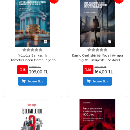
Yüzyüze Bankacılık
Kamu Özel İşbirliği Modeli Avrupa
Hizmetlerinden Memnuniyetin
Birliği Ve Türkiye’deki Sektörel
Belirliyicileri
Uygulamaları
250,00 TL
200,00 TL
%18
%18
205,00 TL
164,00 TL
Sepete Ekle
Sepete Ekle