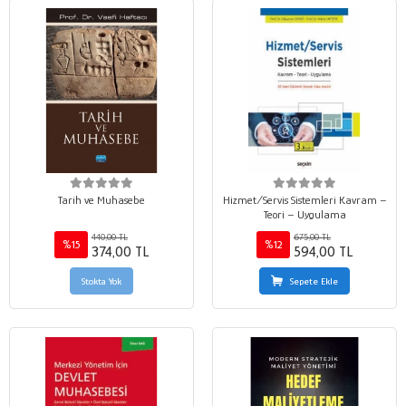
Tarih ve Muhasebe
Hizmet/Servis Sistemleri Kavram –
Teori – Uygulama
440,00 TL
675,00 TL
%15
%12
374,00 TL
594,00 TL
Stokta Yok
Sepete Ekle