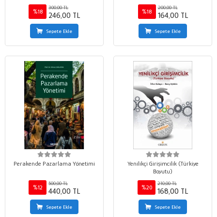
Pozitif Psikolojik Sermaye
Değerlendirilmesi Yönelimler,
300,00 TL
200,00 TL
Çerçeveler ve Uluslararası
%18
%18
246,00 TL
164,00 TL
Uygulamalar Kapsamında
Sepete Ekle
Sepete Ekle
Perakende Pazarlama Yönetimi
Yenilikçi Girişimcilik (Türkiye
Boyutu)
500,00 TL
210,00 TL
%12
%20
440,00 TL
168,00 TL
Sepete Ekle
Sepete Ekle