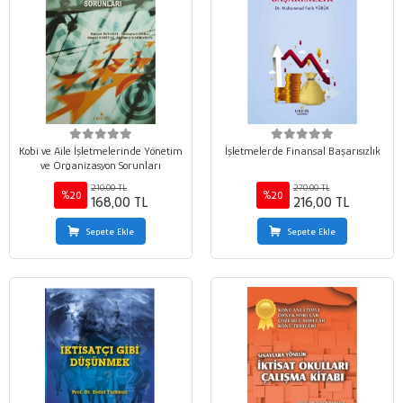
Kobi ve Aile İşletmelerinde Yönetim
İşletmelerde Finansal Başarısızlık
ve Organizasyon Sorunları
210,00 TL
270,00 TL
%20
%20
168,00 TL
216,00 TL
Sepete Ekle
Sepete Ekle