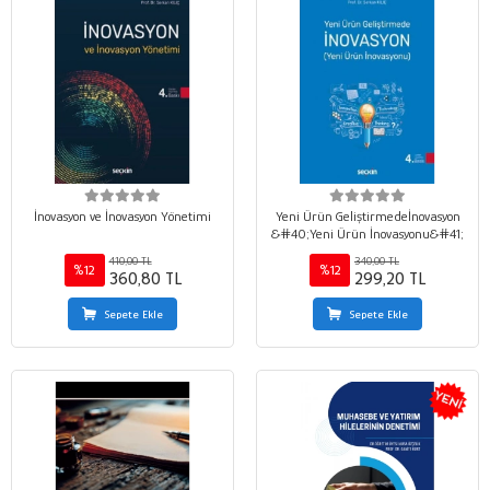
İnovasyon ve İnovasyon Yönetimi
Yeni Ürün Geliştirmedeİnovasyon
&#40;Yeni Ürün İnovasyonu&#41;
410,00 TL
340,00 TL
%12
%12
360,80 TL
299,20 TL
Sepete Ekle
Sepete Ekle