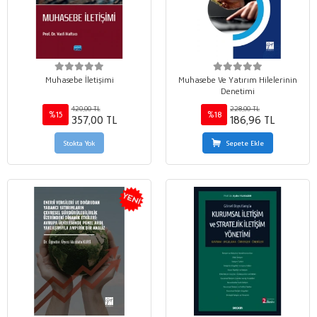
Muhasebe İletişimi
Muhasebe Ve Yatırım Hilelerinin
Denetimi
420,00 TL
228,00 TL
%15
%18
357,00 TL
186,96 TL
Stokta Yok
Sepete Ekle