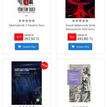
İşletmelerde 3 Yönetim Tarzı
İnşaat Sektöründe Çevik
Dönüşümün 500 Günü
350,00 TL
560,00 TL
%15
%12
297,50 TL
492,80 TL
Sepete Ekle
Sepete Ekle