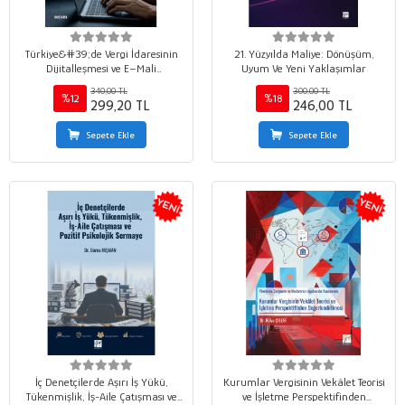
Türkiye&#39;de Vergi İdaresinin
21. Yüzyılda Maliye: Dönüşüm,
Dijitalleşmesi ve E–Mali
Uyum Ve Yeni Yaklaşımlar
Uygulamalar
340,00 TL
300,00 TL
%12
%18
299,20 TL
246,00 TL
Sepete Ekle
Sepete Ekle
İç Denetçilerde Aşırı İş Yükü,
Kurumlar Vergisinin Vekâlet Teorisi
Tükenmişlik, İş-Aile Çatışması ve
ve İşletme Perspektifinden