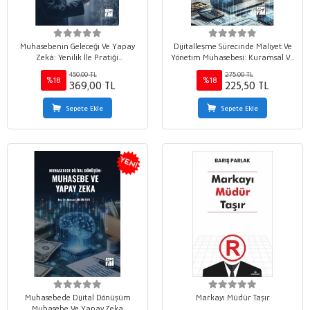
Muhasebenin Geleceği Ve Yapay
Dijitalleşme Sürecinde Maliyet Ve
Zekâ: Yenilik İle Pratiği
Yönetim Muhasebesi: Kuramsal Ve
Birleştirmek
Uygulamalı Yaklaşımlar
450,00 TL
275,00 TL
%18
%18
369,00 TL
225,50 TL
Sepete Ekle
Sepete Ekle
Muhasebede Dijital Dönüşüm
Markayı Müdür Taşır
Muhasebe Ve Yapay Zeka