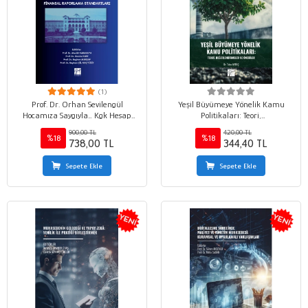
(1)
Prof. Dr. Orhan Sevilengül
Yeşil Büyümeye Yönelik Kamu
Hocamıza Saygıyla… Kgk Hesap
Politikaları: Teori,
Planı Kullanımlı Teori Ve Uygulama
Değerlendirmeler Ve Öneriler
900,00 TL
420,00 TL
Örnekleri İle Türkiye Finansal
%18
%18
738,00 TL
344,40 TL
Raporlama Standartları
Sepete Ekle
Sepete Ekle