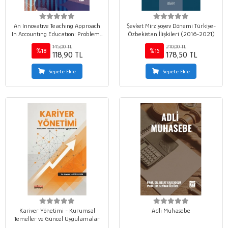
An Innovatıve Teachıng Approach
Şevket Mirziyoyev Dönemi Türkiye-
In Accountıng Educatıon: Problem-
Özbekistan İlişkileri (2016-2021)
Based Learnıng (Pbl) Method And
145,00 TL
210,00 TL
An Applıcatıon In Turkey
%18
%15
118,90 TL
178,50 TL
Sepete Ekle
Sepete Ekle
Kariyer Yönetimi - Kurumsal
Adli Muhasebe
Temeller ve Güncel Uygulamalar