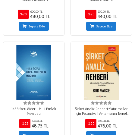
600,00 TL
550,00 TL
%20
%20
480,00 TL
440,00 TL
Sepete Ekle
Sepete Ekle
1453 Soru Gider - Milli Emlak
Şirket Analiz Rehberi;Yatırımcılar
Mevzuatı
İçin Potansiyeli Anlamanın Temel
Yolları
65,00 TL
595,00 TL
%25
%20
48,75 TL
476,00 TL