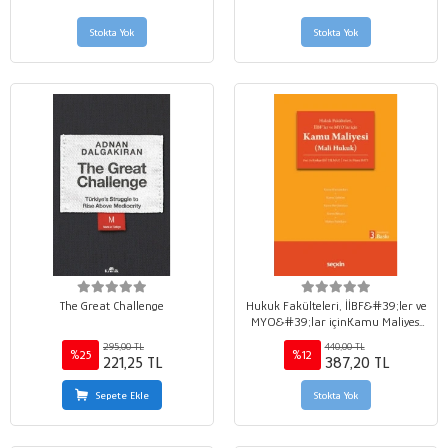
Stokta Yok
Stokta Yok
The Great Challenge
Hukuk Fakülteleri, İİBF&#39;ler ve
MYO&#39;lar içinKamu Maliyesi
&#40;Mali Hukuk&#41;
295,00 TL
440,00 TL
%25
%12
221,25 TL
387,20 TL
Sepete Ekle
Stokta Yok