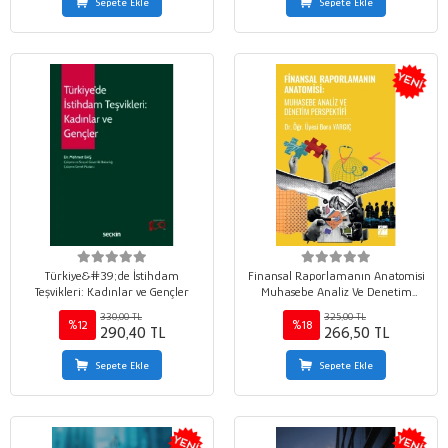
Sepete Ekle
Sepete Ekle
Türkiye&#39;de İstihdam
Finansal Raporlamanın Anatomisi
Teşvikleri: Kadınlar ve Gençler
Muhasebe Analiz Ve Denetim
Perspektifi
330,00 TL
325,00 TL
%12
%18
290,40 TL
266,50 TL
Sepete Ekle
Sepete Ekle