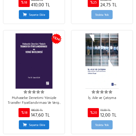
Analiz İle Zenginleştirilmiş
%18
%25
410,00 TL
24,75 TL
Uygulamalı Rehber 2. Baskı
Sepete Ekle
Stokta Yok
Muhasebe Denetimi Yönüyle
İş, Aile ve Çatışma
Transfer Fiyatlandırması Ve Vergi
İncelemesi
180,00 TL
15,00 TL
%18
%20
147,60 TL
12,00 TL
Sepete Ekle
Stokta Yok