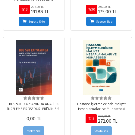
234,00 TL
250,00 TL
%18
%30
191,88 TL
175,00 TL
Sepete Ekle
Sepete Ekle
BDS 520 KAPSAMINDA ANALİTİK
Hastane İşletmelerinde Maliyet
İNCELEME PROSEDÜRLERİ’NİN BİST
Hesaplamaları ve Muhasebesi
100 ENDEKSİNDE İNCELENMESİ
320,00 TL
0,00 TL
%15
272,00 TL
Stokta Yok
Stokta Yok