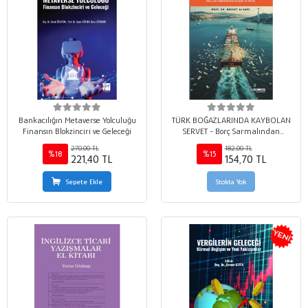
Bankacılığın Metaverse Yolculuğu
TÜRK BOĞAZLARINDA KAYBOLAN
Finansın Blokzinciri ve Geleceği
SERVET - Borç Sarmalından
Kurtuluşun İlk Adımı
270,00 TL
182,00 TL
%18
%15
221,40 TL
154,70 TL
Sepete Ekle
Stokta Yok