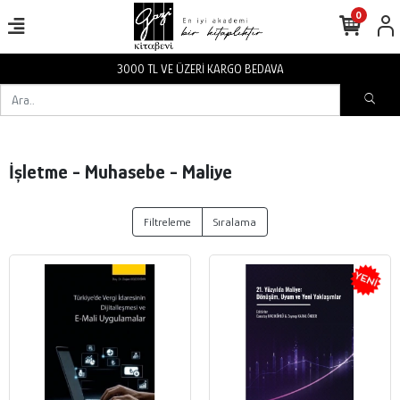
0
3000 TL VE ÜZERİ KARGO BEDAVA
İşletme - Muhasebe - Maliye
Filtreleme
Sıralama