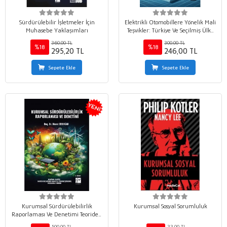
Sürdürülebilir İşletmeler İçin
Elektrikli Otomobillere Yönelik Mali
Muhasebe Yaklaşımları
Teşvikler: Türkiye Ve Seçilmiş Ülke
Uygulamalarının Karşılaştırılması
360,00 TL
300,00 TL
%18
%18
295,20 TL
246,00 TL
Sepete Ekle
Sepete Ekle
Kurumsal Sürdürülebilirlik
Kurumsal Sosyal Sorumluluk
Raporlaması Ve Denetimi Teoriden
Pratiğe: 100’den Fazla Örnek
500,00 TL
33,00 TL