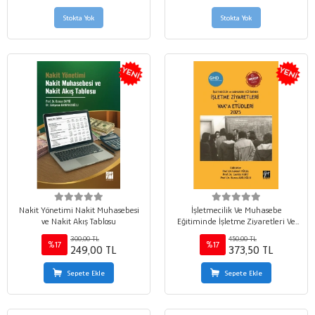
Stokta Yok
Stokta Yok
Nakit Yönetimi Nakit Muhasebesi
İşletmecilik Ve Muhasebe
ve Nakit Akış Tablosu
Eğitiminde İşletme Ziyaretleri Ve
Vak’a Etüdleri 2025
300,00 TL
450,00 TL
%17
%17
249,00 TL
373,50 TL
Sepete Ekle
Sepete Ekle