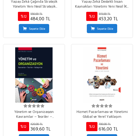
Yapay Zekâ Çağında Stratejik
Yapay Zekâ Destekli İnsan
Yönetim Yeni Nesil Stratejik
Kaynakları Yönetimi Yeni Nesil İKY
Yönetim Kitabı
Kitabı İşletme ve Kurumlarda
550,00 TL
515,00 TL
Dijital Dönüşüm Serisi
%12
%12
484,00 TL
453,20 TL
Sepete Ekle
Sepete Ekle
Yönetim ve Organizasyon
Hizmet Pazarlaması ve Yönetimi
Kavramlar – Teoriler –
Global ve Yerel Yaklaşım
Yaklaşımlar
420,00 TL
700,00 TL
%12
%12
369,60 TL
616,00 TL