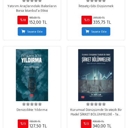
Yatırım Araçlarındaki Balonların
İktisatçı Gibi Düşünmek
Borsa İstanbul’a Etkisi
185,00 TL
395,00 TL
%18
%15
152,00 TL
335,75 TL
Sepete Ekle
Sepete Ekle
Denizcilikte Yıldırma
Kurumsal Dönüşümde Stratejik Bir
Model ŞİRKET BÖLÜNMELERİ - Tam
ve Kısmi Bölünmeler
150,00 TL
400,00 TL
%15
%15
127,50 TL
340,00 TL