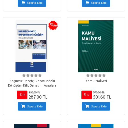
Sepete Ekle
Sepete Ekle
Bağımsız Denetçi Raporundaki
Kamu Maliyesi
Dönüşüm Kilit Denetim Konuları
350,00 TL
570,00 TL
%18
%12
287,00 TL
501,60 TL
Sepete Ekle
Sepete Ekle