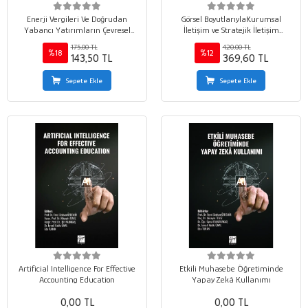
Enerji Vergileri Ve Doğrudan
Görsel BoyutlarıylaKurumsal
Yabancı Yatırımların Çevresel
İletişim ve Stratejik İletişim
Sürdürülebilirlik Üzerindeki
Yönetimi Kavram – Uygulama –
175,00 TL
420,00 TL
Dinamik Etkileri: Avrupa
Örnekler–Öneriler
%18
%12
143,50 TL
369,60 TL
Ülkelerinde Panel Ardl
Yaklaşımıyla Ampirik Bir Analiz
Sepete Ekle
Sepete Ekle
Artificial Intelligence For Effective
Etkili Muhasebe Öğretiminde
Accounting Education
Yapay Zekâ Kullanımı
0,00 TL
0,00 TL