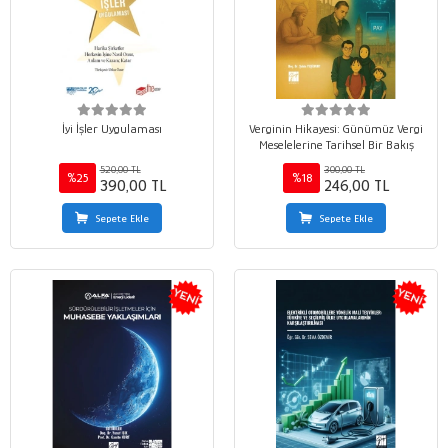
İyi İşler Uygulaması
Verginin Hikayesi: Günümüz Vergi
Meselelerine Tarihsel Bir Bakış
520,00 TL
300,00 TL
%25
%18
390,00 TL
246,00 TL
Sepete Ekle
Sepete Ekle