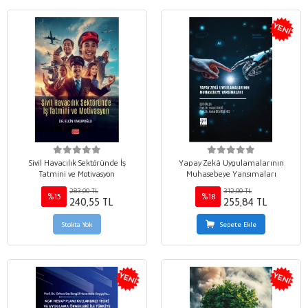
Sivil Havacılık Sektöründe İş
Yapay Zekâ Uygulamalarının
Tatmini ve Motivasyon
Muhasebeye Yansımaları
283,00 TL
312,00 TL
%15
%18
240,55 TL
255,84 TL
Stokta Yok
Sepete Ekle