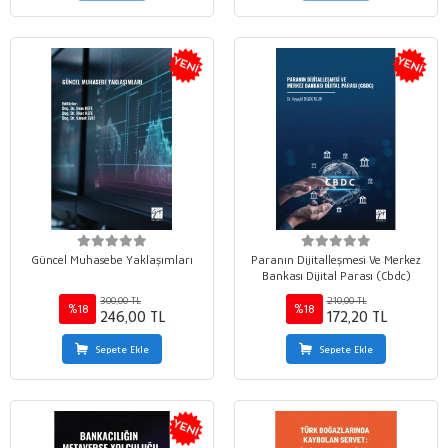
Güncel Muhasebe Yaklaşımları
Paranın Dijitalleşmesi Ve Merkez
Bankası Dijital Parası (Cbdc)
300,00 TL
210,00 TL
%18
%18
246,00 TL
172,20 TL
Sepete Ekle
Sepete Ekle