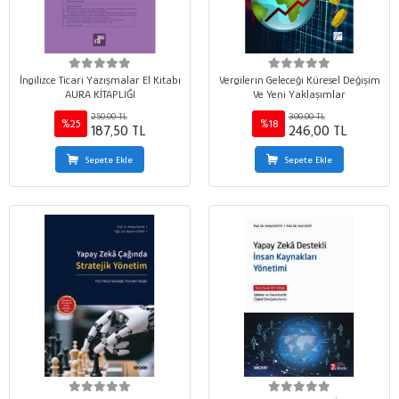
İngilizce Ticari Yazışmalar El Kitabı
Vergilerin Geleceği Küresel Değişim
AURA KİTAPLIĞI
Ve Yeni Yaklaşımlar
250,00 TL
300,00 TL
%25
%18
187,50 TL
246,00 TL
Sepete Ekle
Sepete Ekle