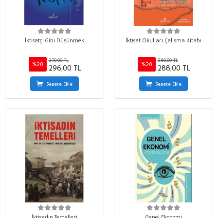
İktisatçı Gibi Düşünmek
İktisat Okulları Çalışma Kitabı
370,00 TL
360,00 TL
%20
%20
296,00 TL
288,00 TL
Sepete Ekle
Sepete Ekle
İktisadın Temelleri
Genel Ekonomi