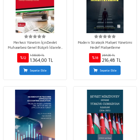
Merkezi Yönetim İçinDevlet
Modern Stratejik Maliyet Yönetimi
Muhasebesi Genel Bütçeli İdareler
Hedef Maliyetleme
– Özel Bütçeli İdareler Düzenleyici
1.550,00 TL
264,00 TL
ve Denetleyici Kurumlar
%12
%18
1.364,00 TL
216,48 TL
Sepete Ekle
Sepete Ekle