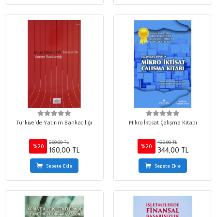
Türkiye'de Yatırım Bankacılığı
Mikro İktisat Çalışma Kitabı
200,00 TL
430,00 TL
%20
%20
160,00 TL
344,00 TL
Sepete Ekle
Sepete Ekle