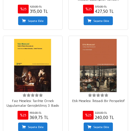
420,00 TL
570,00 TL
%25
%25
315,00 TL
427,50 TL
Sepete Ekle
Sepete Ekle
Faiz Meselesi: Tarihte Örnek
Etik Meselesi: İktisadi Bir Perspektif
Uygulamalar Genişletilmiş 3. Baskı
493,00 TL
320,00 TL
%25
%25
369,75 TL
240,00 TL
Sepete Ekle
Sepete Ekle