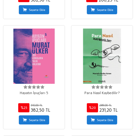
382,50 TL
200,25 TL
Sepete Ekle
Sepete Ekle
Hayatın İpuçları 5
Para Nasıl Kaybedilir?
510,00 TL
289,00 TL
%25
%20
382,50 TL
231,20 TL
Sepete Ekle
Sepete Ekle