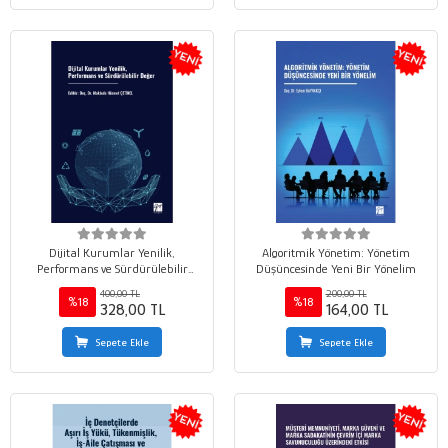
Dijital Kurumlar Yenilik,
Algoritmik Yönetim: Yönetim
Performans ve Sürdürülebilir
Düşüncesinde Yeni Bir Yönelim
Değer
400,00 TL
200,00 TL
%18
%18
328,00 TL
164,00 TL
Sepete Ekle
Sepete Ekle