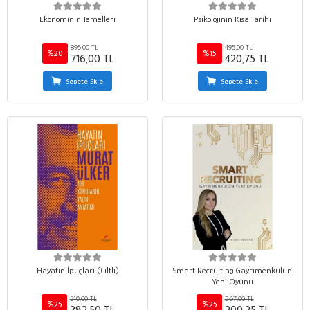
Ekonominin Temelleri
Psikolojinin Kısa Tarihi
895,00 TL
495,00 TL
%20
%15
716,00 TL
420,75 TL
Sepete Ekle
Sepete Ekle
Hayatın İpuçları (Ciltli)
Smart Recruiting Gayrimenkulün
Yeni Oyunu
510,00 TL
267,00 TL
%25
%25