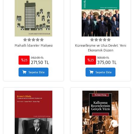
Mahalli İdareler Maliyesi
Küreselleşme ve Ulus Devlet: Yeni
Ekonomik Düzen
362,00 TL
500,00 TL
%25
%25
271,50 TL
375,00 TL
Sepete Ekle
Sepete Ekle