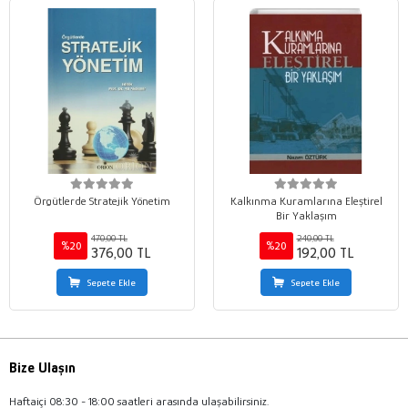
Örgütlerde Stratejik Yönetim
Kalkınma Kuramlarına Eleştirel
Bir Yaklaşım
470,00 TL
240,00 TL
%20
%20
376,00 TL
192,00 TL
Sepete Ekle
Sepete Ekle
Bize Ulaşın
Haftaiçi 08:30 - 18:00 saatleri arasında ulaşabilirsiniz.