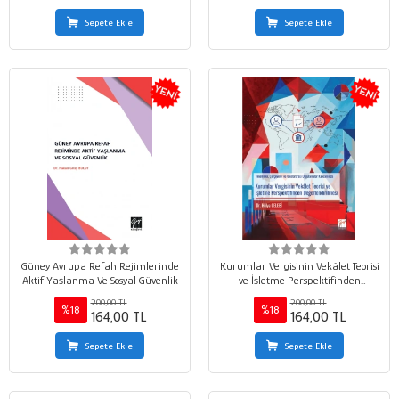
Sepete Ekle
Sepete Ekle
Güney Avrupa Refah Rejimlerinde
Kurumlar Vergisinin Vekâlet Teorisi
Aktif Yaşlanma Ve Sosyal Güvenlik
ve İşletme Perspektifinden
Değerlendirilmesi Yönelimler,
200,00 TL
200,00 TL
Çerçeveler ve Uluslararası
%18
%18
164,00 TL
164,00 TL
Uygulamalar Kapsamında
Sepete Ekle
Sepete Ekle