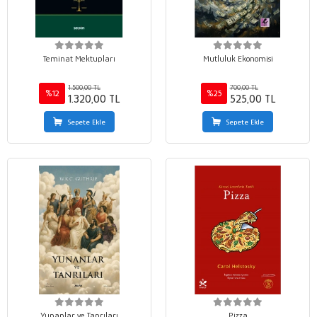
Teminat Mektupları
Mutluluk Ekonomisi
1.500,00 TL
700,00 TL
%12
%25
1.320,00 TL
525,00 TL
Sepete Ekle
Sepete Ekle
Yunanlar ve Tanrıları
Pizza