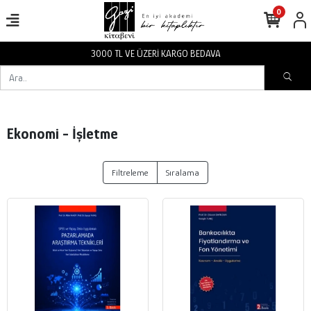
0
3000 TL VE ÜZERİ KARGO BEDAVA
Ekonomi - İşletme
Filtreleme
Sıralama