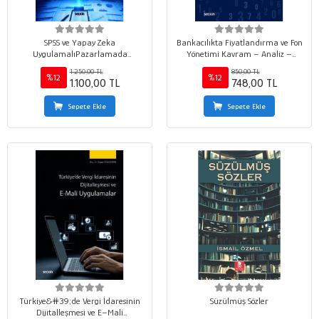
SPSS ve Yapay Zeka
Bankacılıkta Fiyatlandırma ve Fon
UygulamalıPazarlamada
Yönetimi Kavram – Analiz –
Araştırma Teknikleri Nitel ve Nicel
Uygulama
1.250,00 TL
850,00 TL
Veri Toplama ¦ Veri Tabanları ve
%12
%12
1.100,00 TL
748,00 TL
Yapay Zeka İleri İstatistiksel
Modelleme
Sepete Ekle
Sepete Ekle
Türkiye&#39;de Vergi İdaresinin
Süzülmüş Sözler
Dijitalleşmesi ve E–Mali