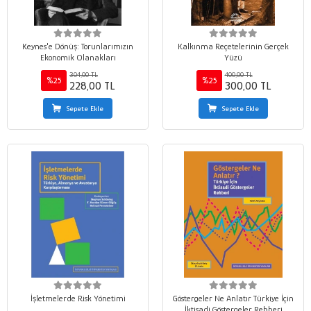
Keynes'e Dönüş: Torunlarımızın
Kalkınma Reçetelerinin Gerçek
Ekonomik Olanakları
Yüzü
304,00 TL
400,00 TL
%25
%25
228,00 TL
300,00 TL
Sepete Ekle
Sepete Ekle
İşletmelerde Risk Yönetimi
Göstergeler Ne Anlatır Türkiye İçin
İktisadi Göstergeler Rehberi