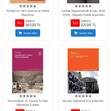
Türkiye'nin Yerli Üretimi ve Politik
Türkiye Ekonomisinde Krizler 1929
Ekonomisi
2009 : Ekonomi Politik Açısından
Bir İrdeleme
748,00 TL
428,00 TL
%25
%25
561,00 TL
321,00 TL
Sepete Ekle
Sepete Ekle
Tanzimattan 21. Yüzyıla Türkiye
Sonrası: Ekonomik Kriz Kültürleri
Ekonomisi 4. Baskı
685,00 TL
417,00 TL