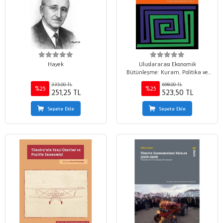
Hayek
Uluslararası Ekonomik
Bütünleşme: Kuram, Politika ve
Uygulama AB ve Dünya Örnekleri
335,00 TL
698,00 TL
%25
%25
251,25 TL
523,50 TL
Sepete Ekle
Sepete Ekle