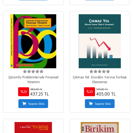
Çözümlü Problemleriyle Finansal
Çıkmaz Yol: Dünden Yarına Türkiye
Yönetim
Ekonomisi
583,00 TL
540,00 TL
%25
%25
437,25 TL
405,00 TL
Sepete Ekle
Sepete Ekle