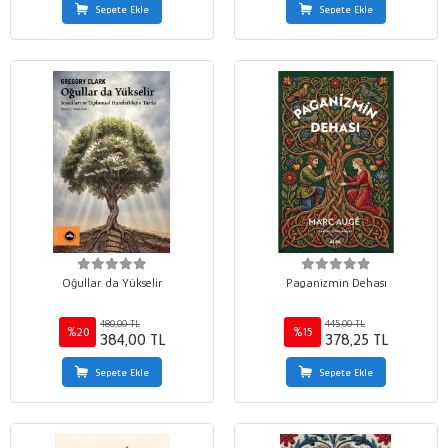
Sepete Ekle
Sepete Ekle
Oğullar da Yükselir
Paganizmin Dehası
480,00 TL
445,00 TL
%20
%15
384,00 TL
378,25 TL
Sepete Ekle
Sepete Ekle