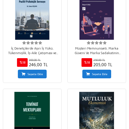
İç Denetçilerde Aşırı İş Yükü,
Müşteri Memnuniyeti, Marka
Tükenmişlik, İş-Aile Çatışması ve
Güveni Ve Marka Sadakatinin
Pozitif Psikolojik Sermaye
Çevrim İçi Marka Savunuculuğu
300,00 TL
250,00 TL
Üzerindeki Etkisi
%18
%18
246,00 TL
205,00 TL
Sepete Ekle
Sepete Ekle