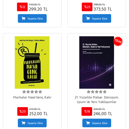
Uygulamalar
340,00 TL
498,00 TL
%12
%25
299,20 TL
373,50 TL
Sepete Ekle
Sepete Ekle
Markalar Nasıl Genç Kalır
21. Yüzyılda Maliye: Dönüşüm,
Uyum Ve Yeni Yaklaşımlar
315,00 TL
300,00 TL
%20
%18
252,00 TL
246,00 TL
Sepete Ekle
Sepete Ekle