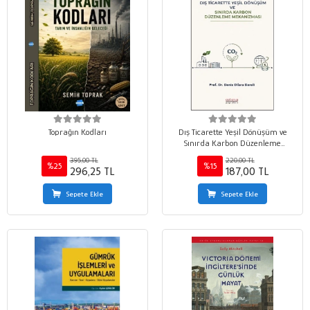
Toprağın Kodları
Dış Ticarette Yeşil Dönüşüm ve
Sınırda Karbon Düzenleme
Mekanizması
395,00 TL
220,00 TL
%25
%15
296,25 TL
187,00 TL
Sepete Ekle
Sepete Ekle