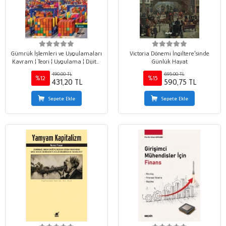
Gümrük İşlemleri ve Uygulamaları
Victoria Dönemi İngiltere'sinde
Kavram ¦ Teori ¦ Uygulama ¦ Dijital
Günlük Hayat
Uygulamalar
490,00 TL
695,00 TL
%12
%15
431,20 TL
590,75 TL
Sepete Ekle
Sepete Ekle