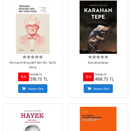
Fernand Braudel’den Bir Tarih
Karahantepe
Dersi
375,00 TL
575,00 TL
%15
%15
318,75 TL
488,75 TL
Sepete Ekle
Sepete Ekle