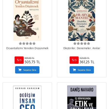
Oryantalizmi Yeniden Düşünmek
Eleştiriler, Denemeler, Anılar
595,00 TL
425,00 TL
%15
%15
505,75 TL
361,25 TL
Sepete Ekle
Sepete Ekle