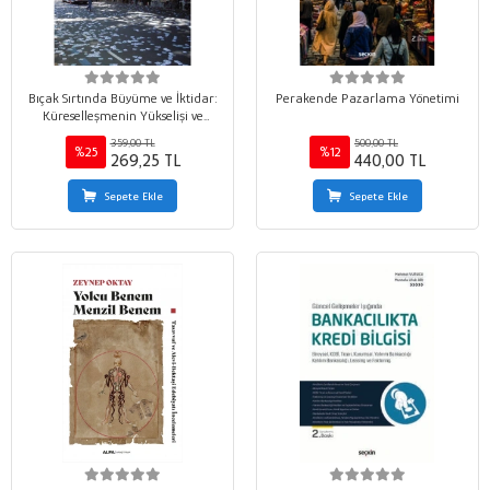
Bıçak Sırtında Büyüme ve İktidar:
Perakende Pazarlama Yönetimi
Küreselleşmenin Yükselişi ve
Düşüşü
359,00 TL
500,00 TL
%25
%12
269,25 TL
440,00 TL
Sepete Ekle
Sepete Ekle