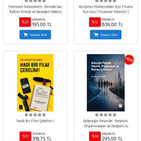
Yamyam Kapitalizm: Demokrasi,
Girişimci Mühendisler İçin Finans
Bakım Emeği ve Gezegen Sistem
Kuruluş ¦ Finansal Yönetim ¦
Tarafından Nasıl Mideye İndiriliyor
Büyüme
260,00 TL
950,00 TL
ve Bizler Bu Konuda Ne
%25
%12
195,00 TL
836,00 TL
Yapabiliriz?
Sepete Ekle
Sepete Ekle
Hadi Bir Film Çekelim !
Geleceğin Peşinde: Yönetim,
Organizasyon ve Değişen İş
Dünyası
375,00 TL
360,00 TL
%15
%18
318,75 TL
295,00 TL