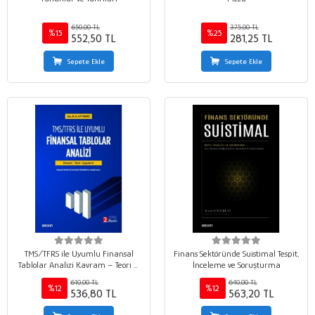
650,00 TL
375,00 TL
%15
%25
552,50 TL
281,25 TL
Sepete Ekle
Sepete Ekle
TMS/TFRS ile Uyumlu Finansal
Finans Sektöründe Suistimal Tespit,
Tablolar Analizi Kavram – Teori –
İnceleme ve Soruşturma
Uygulama
610,00 TL
640,00 TL
%12
%12
536,80 TL
563,20 TL