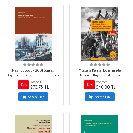
Nasıl Büyüdük 2001 Sonrası
Mustafa Kemal Döneminde
Büyümenin Analitik Bir İncelemesi
Ekonomi: Büyük Devletler ve
Türkiye
365,00 TL
720,00 TL
%25
%25
273,75 TL
540,00 TL
Sepete Ekle
Sepete Ekle