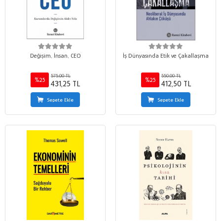
Değişim, İnsan, CEO
İş Dünyasında Etik ve Çakallaşma
575,00 TL
550,00 TL
%25
%25
431,25 TL
412,50 TL
Sepete Ekle
Sepete Ekle