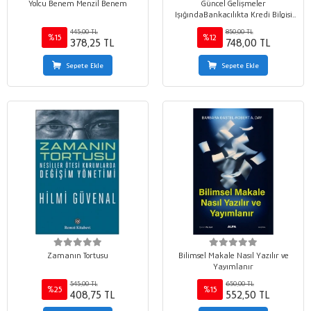
Yolcu Benem Menzil Benem
Güncel Gelişmeler
IşığındaBankacılıkta Kredi Bilgisi
Bireysel, KOBİ, Ticari, Kurumsal,
445,00 TL
850,00 TL
Yatırım Bankacılığı, Katılım
%15
%12
378,25 TL
748,00 TL
Bankacılığı, Leasing ve Faktoring
Sepete Ekle
Sepete Ekle
Zamanın Tortusu
Bilimsel Makale Nasıl Yazılır ve
Yayımlanır
545,00 TL
650,00 TL
%25
%15
408,75 TL
552,50 TL