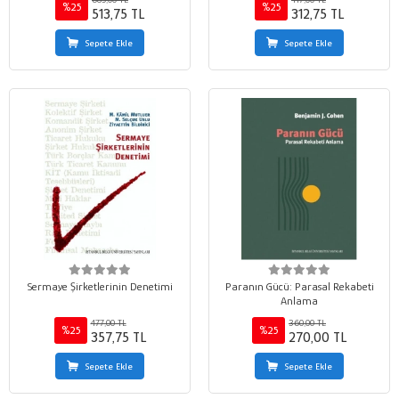
%25
%25
513,75 TL
312,75 TL
Sepete Ekle
Sepete Ekle
Sermaye Şirketlerinin Denetimi
Paranın Gücü: Parasal Rekabeti
Anlama
477,00 TL
360,00 TL
%25
%25
357,75 TL
270,00 TL
Sepete Ekle
Sepete Ekle