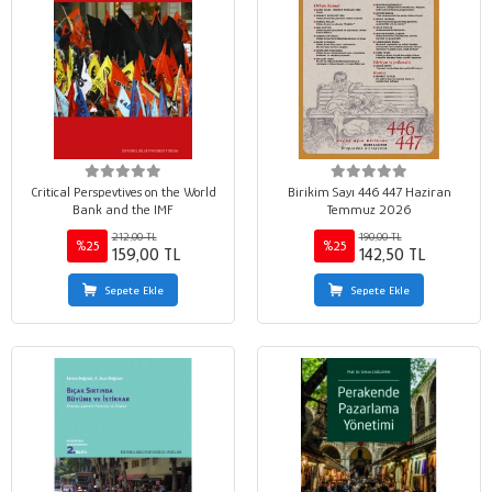
Critical Perspevtives on the World
Birikim Sayı 446 447 Haziran
Bank and the IMF
Temmuz 2026
212,00 TL
190,00 TL
%25
%25
159,00 TL
142,50 TL
Sepete Ekle
Sepete Ekle