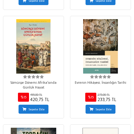
Sepete Ekle
Sepete Ekle
Sömürge Dönemi Afrika'sında
Evrenin Hikâyesi, İnsanlığın Tarihi
Günlük Hayat
495,00 TL
275,00 TL
%15
%15
420,75 TL
233,75 TL
Sepete Ekle
Sepete Ekle