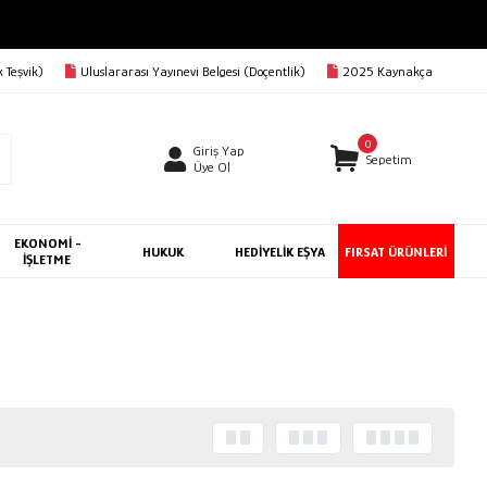
 Teşvik)
Uluslararası Yayınevi Belgesi (Doçentlik)
2025 Kaynakça
0
Giriş Yap
Sepetim
Üye Ol
EKONOMİ -
HUKUK
HEDİYELİK EŞYA
FIRSAT ÜRÜNLERİ
İŞLETME