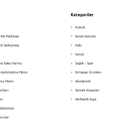
Kategoriler
Hukuk
nlik Politikası
Genel Konular
lik Sözleşmesi
Hobi
Sanat
a Talep Formu
Sağlık - Spor
sı Aydınlatma Metni
Kırtasiye Ürünleri
ma Metni
Akademik
artları
Yemek Kitapları
arı
Hediyelik Eşya
Sözleşmesi
Sorular