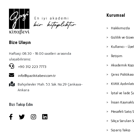
Kurumsal
Hakkımızda
Gizlilik ve Güve
Bize Ulaşın
Kullanıcı - Üye
Haftaiçi 08:30 - 18:00 saatleri arasında
İletişim
ulaşabilirsiniz.
Akademik Kopy
+90 312 223 7773
Çerez Politika
info@gazikitabevi.com.tr
KVKK Aydınlat
Bahçelievler Mah. 53. Sok. No:29 Çankaya-
Ankara
İptal ve İade Ş
İnsan Kaynakl
Bizi Takip Edin
Mesafeli Satış 
Sıkça Sorulan 
Sipariş Takip