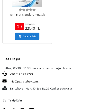
Tüm Branşlarıyla Cimnastik
270,00 TL
%18
221,40 TL
Sepete Ekle
Bize Ulaşın
Haftaiçi 08:30 - 18:00 saatleri arasında ulaşabilirsiniz.
+90 312 223 7773
info@gazikitabevi.com.tr
Bahçelievler Mah. 53. Sok. No:29 Çankaya-Ankara
Bizi Takip Edin