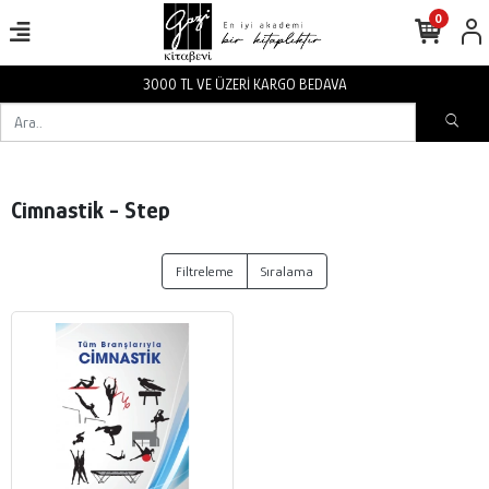
0
3000 TL VE ÜZERİ KARGO BEDAVA
Cimnastik - Step
Filtreleme
Sıralama