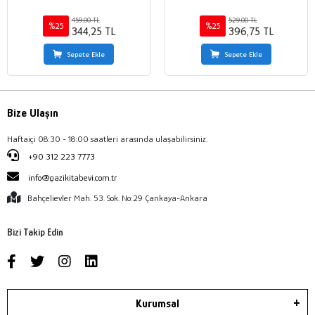
459,00 TL
529,00 TL
%25
%25
344,25 TL
396,75 TL
Sepete Ekle
Sepete Ekle
Bize Ulaşın
Haftaiçi 08:30 - 18:00 saatleri arasında ulaşabilirsiniz.
+90 312 223 7773
info@gazikitabevi.com.tr
Bahçelievler Mah. 53. Sok. No:29 Çankaya-Ankara
Bizi Takip Edin
Kurumsal