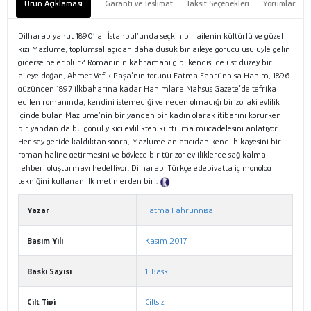
Ürün Açıklaması
Garanti ve Teslimat
Taksit Seçenekleri
Yorumlar
Dilharap yahut 1890’lar İstanbul’unda seçkin bir ailenin kültürlü ve güzel
kızı Mazlume, toplumsal açıdan daha düşük bir aileye görücü usulüyle gelin
giderse neler olur? Romanının kahramanı gibi kendisi de üst düzey bir
aileye doğan, Ahmet Vefik Paşa’nın torunu Fatma Fahrünnisa Hanım, 1896
güzünden 1897 ilkbaharına kadar Hanımlara Mahsus Gazete’de tefrika
edilen romanında, kendini istemediği ve neden olmadığı bir zoraki evlilik
içinde bulan Mazlume’nin bir yandan bir kadın olarak itibarını korurken
bir yandan da bu gönül yıkıcı evlilikten kurtulma mücadelesini anlatıyor.
Her şey geride kaldıktan sonra, Mazlume anlatıcıdan kendi hikayesini bir
roman haline getirmesini ve böylece bir tür zor evliliklerde sağ kalma
rehberi oluşturmayı hedefliyor. Dilharap, Türkçe edebiyatta iç monolog
tekniğini kullanan ilk metinlerden biri.
Tanıtım Metni
Yazar
Fatma Fahrünnisa
Basım Yılı
Kasım 2017
Baskı Sayısı
1. Baskı
Cilt Tipi
Ciltsiz