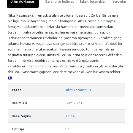
Ürün Açıklaması
Garanti ve Teslimat
Taksit Seçenekleri
Yorumlar
Nikos Kazancakis’in en çok sevilen ve okunan başyapıtı Zorba, Girit’e gelen
bir İngiliz’in ve hayatına giren bir kasırganın, Aleksi Zorba’nın hikâyesi.
Savaşıyla, tutkusuyla ve hazlarıyla hayatın her meyvesini tatmış olan
Zorba’nın yalın bilgeliği ve zaptedilemez yaşama sevinci bulaşıcıdır.
Birbirlerine tamamen zıt olsalar da, yaşama sığmayan bu karakter, genç
adama hayata ve yaşamaya dair çok şey öğretecek, onu Akdeniz’e özgü bir
aydınlanma yoluna çıkaracaktır. Hayatın sunduğu tüm deneyimlerin
peşinden tutkuyla giden, ümitsizlikleri kollarını açıp dans ederek def eden
Zorba’nın öyküsü, edebiyatın simgeleşmiş ve ölümsüzleşmiş
karakterlerinden birinin portresi. Varoluşumuzu güzellikleriyle ve acılarıyla
dolu dolu yaşamaya çağıran, devirlere meydan okuyan bir yaşam rehberi.
Tanıtım Metni
Yazar
Nikos Kazancakis
Basım Yılı
Ekim 2023
Baskı Sayısı
3. Baskı
Cilt Tipi
Ciltli