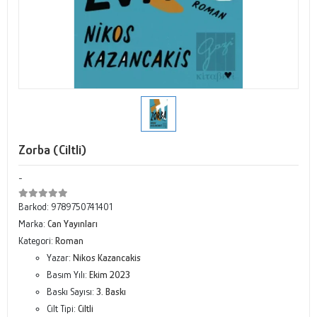
Zorba (Ciltli)
-
Barkod:
9789750741401
Marka:
Can Yayınları
Kategori:
Roman
Yazar:
Nikos Kazancakis
Basım Yılı:
Ekim 2023
Baskı Sayısı:
3. Baskı
Cilt Tipi:
Ciltli