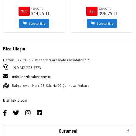
459,00 TL
529,00 TL
%25
%25
344,25 TL
396,75 TL
Sepete Ekle
Sepete Ekle
Bize Ulaşın
Haftaiçi 08:30 - 18:00 saatleri arasında ulaşabilirsiniz.
+90 312 223 7773
info@gazikitabevi.com.tr
Bahçelievler Mah. 53. Sok. No:29 Çankaya-Ankara
Bizi Takip Edin
Kurumsal