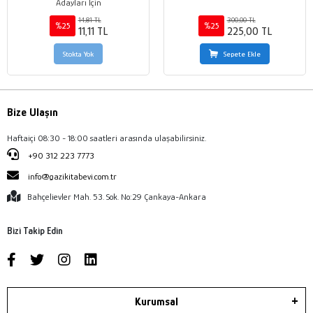
Adayları İçin
14,81 TL
300,00 TL
%25
%25
11,11 TL
225,00 TL
Stokta Yok
Sepete Ekle
Bize Ulaşın
Haftaiçi 08:30 - 18:00 saatleri arasında ulaşabilirsiniz.
+90 312 223 7773
info@gazikitabevi.com.tr
Bahçelievler Mah. 53. Sok. No:29 Çankaya-Ankara
Bizi Takip Edin
Kurumsal