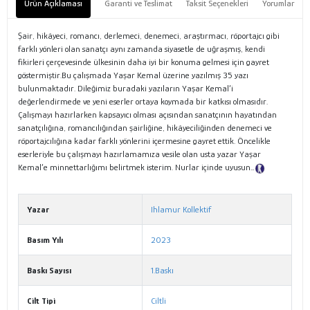
Ürün Açıklaması
Garanti ve Teslimat
Taksit Seçenekleri
Yorumlar
Şair, hikâyeci, romancı, derlemeci, denemeci, araştırmacı, röportajcı gibi
farklı yönleri olan sanatçı aynı zamanda siyasetle de uğraşmış, kendi
fikirleri çerçevesinde ülkesinin daha iyi bir konuma gelmesi için gayret
göstermiştir.Bu çalışmada Yaşar Kemal üzerine yazılmış 35 yazı
bulunmaktadır. Dileğimiz buradaki yazıların Yaşar Kemal’i
değerlendirmede ve yeni eserler ortaya koymada bir katkısı olmasıdır.
Çalışmayı hazırlarken kapsayıcı olması açısından sanatçının hayatından
sanatçılığına, romancılığından şairliğine, hikâyeciliğinden denemeci ve
röportajcılığına kadar farklı yönlerini içermesine gayret ettik. Öncelikle
eserleriyle bu çalışmayı hazırlamamıza vesile olan usta yazar Yaşar
Kemal’e minnettarlığımı belirtmek isterim. Nurlar içinde uyusun…
Tanıtım
Metni
Yazar
Ihlamur Kollektif
Basım Yılı
2023
Baskı Sayısı
1.Baskı
Cilt Tipi
Ciltli