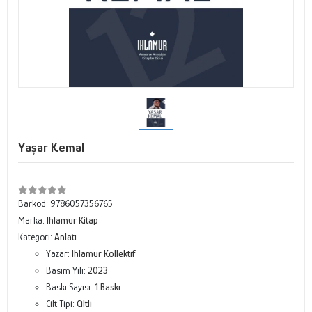
Yaşar Kemal
-
Barkod:
9786057356765
Marka:
Ihlamur Kitap
Kategori:
Anlatı
Yazar:
Ihlamur Kollektif
Basım Yılı:
2023
Baskı Sayısı:
1.Baskı
Cilt Tipi:
Ciltli