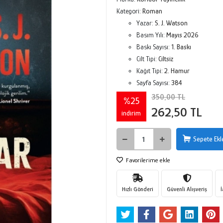
Kategori:
Roman
Yazar:
S. J. Watson
Basım Yılı:
Mayıs 2026
Baskı Sayısı:
1. Baskı
Cilt Tipi:
Ciltsiz
Kağıt Tipi:
2. Hamur
Sayfa Sayısı:
384
350,00 TL
%25
262,50 TL
indirim
Sepete Ekl
Favorilerime ekle
Hızlı Gönderi
Güvenli Alışveriş