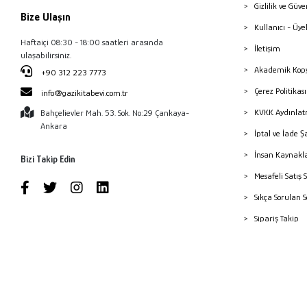
Gizlilik ve Güve
Bize Ulaşın
Kullanıcı - Üye
Haftaiçi 08:30 - 18:00 saatleri arasında
İletişim
ulaşabilirsiniz.
Akademik Kopy
+90 312 223 7773
Çerez Politika
info@gazikitabevi.com.tr
KVKK Aydınlat
Bahçelievler Mah. 53. Sok. No:29 Çankaya-
Ankara
İptal ve İade Ş
İnsan Kaynakl
Bizi Takip Edin
Mesafeli Satış 
Sıkça Sorulan 
Sipariş Takip
Havale Bildiri
Yayınevleri