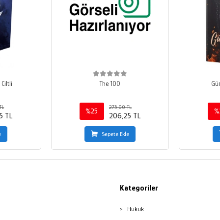
iltli
The 100
Gün
TL
275,00 TL
%25
%
5 TL
206,25 TL
e
Sepete Ekle
Kategoriler
Hukuk