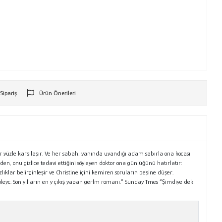
 Sipariş
Ürün Önerileri
r
r yüzle karşılaşır. Ve her sabah, yanında uyandığı adam sabırla ona kocası
eden, onu gizlice tedavi ettiğini söyleyen doktor ona günlüğünü hatırlatır:
klar belirginleşir ve Christine içini kemiren soruların peşine düşer.
eyc. Son yılların en y çıkış yapan gerlm romanı.” Sunday Tmes “Şimdiye dek