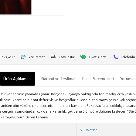
Tavsiye Et
Yorum Yaz
Karşılaştır
Fiyat Alarmı
Telefonla
Ürün Açıklaması
Garanti ve Teslimat
Taksit Seçenekleri
Yorumla
a, bir yabancının yanında uyanır. Banyodaki aynaya baktığında tanımadığı orta yaşlı bi
uklarını. Christine bir anı defteriyle ve fotoğraflarla kendini tanımaya çalışır. Çok geçm
niden gün yüzüne çıkan geçmişinin anıları kayıtlıdır. Fakat sayfalar doldukça tutarsızlı
ve gerçeğin sandığından çok daha karanlık, çok daha ölümcül olduğunu keşfeder. “Büyül
 çıkamıyorsunuz.” Denns Lehane
S. J. Watson