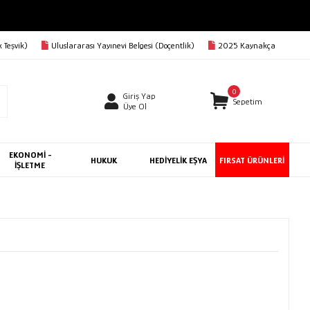
 Teşvik)
Uluslararası Yayınevi Belgesi (Doçentlik)
2025 Kaynakça
0
Giriş Yap
Sepetim
Üye Ol
EKONOMİ -
HUKUK
HEDİYELİK EŞYA
FIRSAT ÜRÜNLERİ
İŞLETME