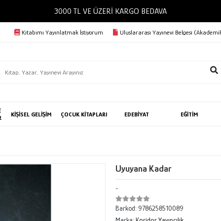
3000 TL VE ÜZERİ KARGO BEDAVA
Kitabımı Yayınlatmak İstiyorum
Uluslararası Yayınevi Belgesi (Akademik
E
KİŞİSEL GELİŞİM
ÇOCUK KİTAPLARI
EDEBİYAT
EĞİTİM
R
Uyuyana Kadar
-
Barkod:
9786258510089
Marka:
Koridor Yayıncılık