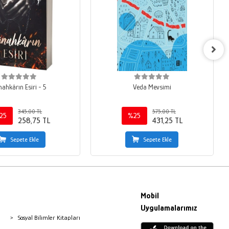
ahkârın Esiri - 5
Veda Mevsimi
345,00 TL
575,00 TL
25
%25
258,75 TL
431,25 TL
Sepete Ekle
Sepete Ekle
Mobil
Uygulamalarımız
Sosyal Bilimler Kitapları