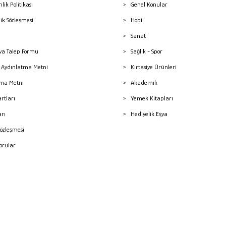
nlik Politikası
Genel Konular
lik Sözleşmesi
Hobi
Sanat
a Talep Formu
Sağlık - Spor
sı Aydınlatma Metni
Kırtasiye Ürünleri
ma Metni
Akademik
artları
Yemek Kitapları
arı
Hediyelik Eşya
Sözleşmesi
Sorular
mleri