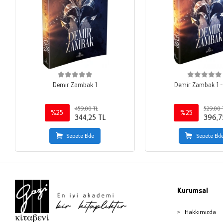
Demir Zambak 1
Demir Zambak 1 - C
459,00 TL
529,00 
%25
%25
344,25 TL
396,7
Sepete Ekle
Sepete Ekl
Kurumsal
Hakkımızda