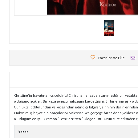
Favorilerime Ekle
Christine’in hayatına hoş geldiniz! Christine her sabah tanımadığı bir yatakt
olduğunu açıklar. Bir kaza sonucu hafızasını kaybettiğini. Birbirlerine âşık old
Günlükte, doktorundan ve kocasından edindiği bilgiler, zihninin derinlerinden a
Mahvolmuş hayatının parçalarını birleştirdikçe gerçeğe biraz daha yaklaşır 
okuduğum en iyi ilk roman.” Tess Gerritsen “Olağanüstü. Uzun süre etksnden
Yazar