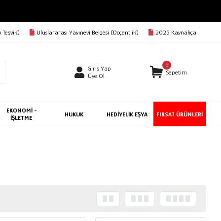
 Teşvik)
Uluslararası Yayınevi Belgesi (Doçentlik)
2025 Kaynakça
0
Giriş Yap
Sepetim
Üye Ol
EKONOMİ -
HUKUK
HEDİYELİK EŞYA
FIRSAT ÜRÜNLERİ
İŞLETME