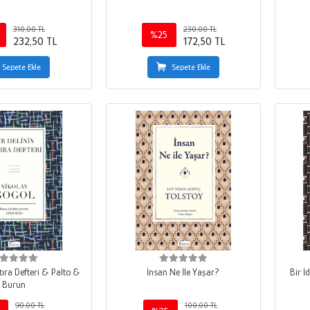
310,00 TL
230,00 TL
%25
232,50 TL
172,50 TL
Sepete Ekle
Sepete Ekle
tıra Defteri & Palto &
İnsan Ne İle Yaşar?
Bir 
Burun
90,00 TL
100,00 TL