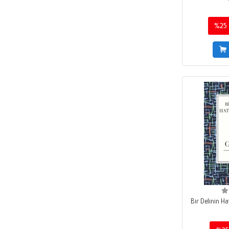
Koridor Kolektif
Alıç Yayınları
Haziran 2021
H.G. Wells
Alkun Kitap
%25
Mart 2021
George Orwell
Almidilli
Haziran 2020
Vladimir Bartol
Alp Yayınevi
Şubat 2025
Ane Riel
Alpaka Yayınları
Eylül 2021
Stefan Ahnhem
Altaş Yayıncılık
Nisan 2021
Thomas Erikson
Altaylı Yayınları
Ocak 2018
Erasmus
Alter Yayıncılık
Şubat 2017
Jack London
Alternatif Düşünce Yayınları
Şubat 2018
Edgar Allan Poe
Altıkırkbeş Yayınları
2018
Sun Tzu
Altın Aba Yayınevi
Ekim 2018
Lewis Carroll
Altın Kitaplar
Mayıs 2020
Eleanor H. Porter
Bir Delinin Ha
Altın Kitaplar - Boyama ve Çocuk Kitapları
2011
Johanna Spyri
Altın Kitaplar - Çocuk Kitapları
2012