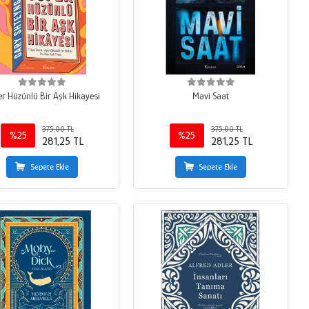
r Hüzünlü Bir Aşk Hikayesi
Mavi Saat
375,00 TL
375,00 TL
%25
%25
281,25 TL
281,25 TL
Sepete Ekle
Sepete Ekle