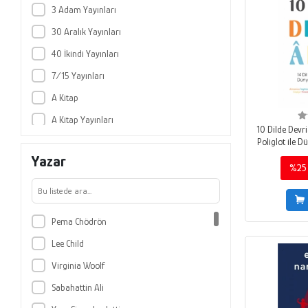
3 Adam Yayınları
30 Aralık Yayınları
40 İkindi Yayınları
7/15 Yayınları
A Kitap
A Kitap Yayınları
10 Dilde Devri
Abaküs Kitap
Poliglot ile D
Yazar
Abc Yayın Grubu
%25
Abis Yayıncılık
Abm Yayınevi
Pema Chödrön
Acayip Kitaplar
Lee Child
Açılım Kitap
Virginia Woolf
Adalet Yayınevi
Sabahattin Ali
ADANA NOBEL