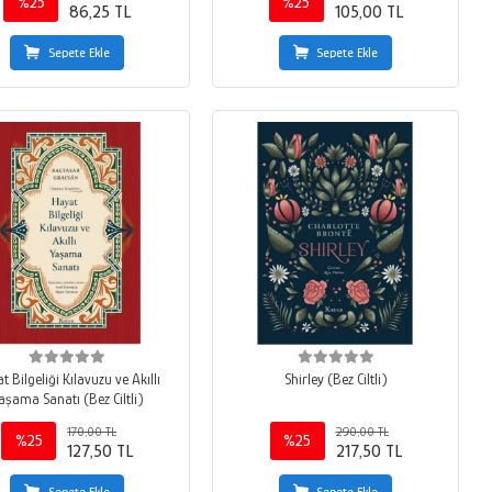
%25
%25
86,25 TL
105,00 TL
Sepete Ekle
Sepete Ekle
t Bilgeliği Kılavuzu ve Akıllı
Shirley (Bez Ciltli)
aşama Sanatı (Bez Ciltli)
170,00 TL
290,00 TL
%25
%25
127,50 TL
217,50 TL
Sepete Ekle
Sepete Ekle