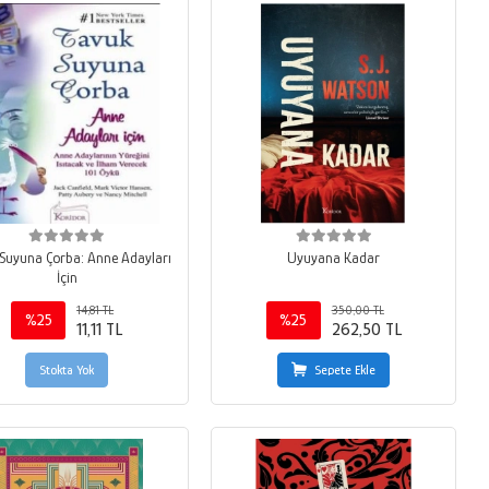
 Suyuna Çorba: Anne Adayları
Uyuyana Kadar
İçin
14,81 TL
350,00 TL
%25
%25
11,11 TL
262,50 TL
Stokta Yok
Sepete Ekle