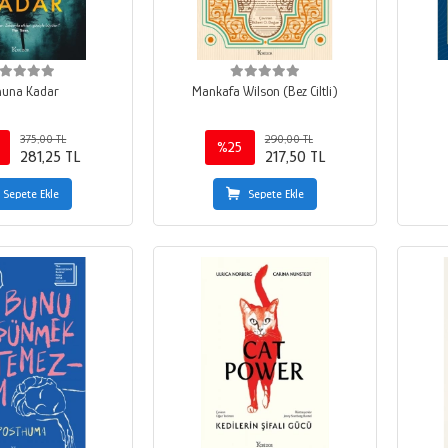
nuna Kadar
Mankafa Wilson (Bez Ciltli)
375,00 TL
290,00 TL
%25
281,25 TL
217,50 TL
Sepete Ekle
Sepete Ekle