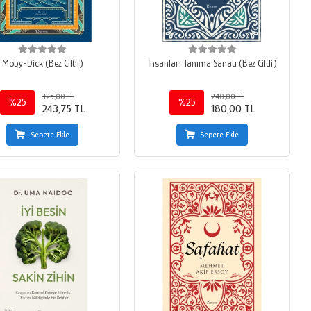
Moby-Dick (Bez Ciltli)
İnsanları Tanıma Sanatı (Bez Ciltli)
325,00 TL
240,00 TL
%25
%25
243,75 TL
180,00 TL
Sepete Ekle
Sepete Ekle