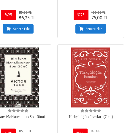
115,00 TL
100,00 TL
%25
%25
86,25 TL
75,00 TL
Sepete Ekle
Sepete Ekle
İdam Mahkumunun Son Günü
Türkçülüğün Esasları (Ciltli)
115,00 TL
140,00 TL