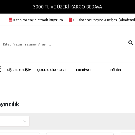
3000 TL VE ÜZERİ KARGO BEDAVA
Kitabımı Yayınlatmak İstiyorum
Uluslararası Yayınevi Belgesi (Akademik
E
KİŞİSEL GELİŞİM
ÇOCUK KİTAPLARI
EDEBİYAT
EĞİTİM
R
yıncılık