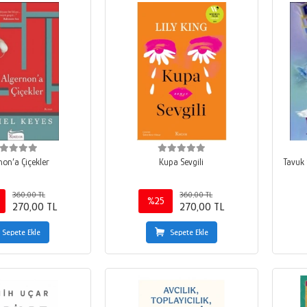
non’a Çiçekler
Kupa Sevgili
Tavuk
360,00 TL
360,00 TL
%25
270,00 TL
270,00 TL
Sepete Ekle
Sepete Ekle