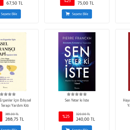
%25
67,50 TL
75,00 TL
Sepete Ekle
Sepete Ekle
rgenler İçin Bilişsel
Sen Yeter ki İste
Haya
 Terapi Yardım Kiti
Y
385,00 TL
320,00 TL
%25
288,75 TL
240,00 TL
Sepete Ekle
Sepete Ekle