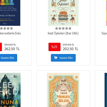
Narsistlerle Dolu
Kedi Öyküleri (Bez Ciltli)
Süpe
350,00 TL
270,00 TL
%25
262,50 TL
202,50 TL
Sepete Ekle
Sepete Ekle