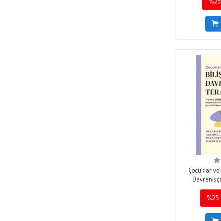
Ömer Seyfettin
%25
Altın Kitaplar - Özel Ürün
2019
Hüseyin Rahmi Gürpınar
Altın Kitaplar - Özel Yayınlar
Ağustos 2023
Fatma Aliye
Altın Kitaplar - Sözlükler
Kasım 2018
Moliere
Altın Kitaplar Akademi
Ocak 2022
Sam Horn
Altın Nokta Basım Yayın
Kasım 2021
Chevy Stevens
Altın Post Yayıncılık
Aralık 2022
Elie Wiesel
Altınbaş Üniversitesi Yayınları
Mart 2022
Friedrich Wilhelm Nietzsche
Altınordu Yayınları
Mayıs 2022
Laszlo Bock
Amatör Denizcilik Federasyonu
Temmuz 2022
Honore de Balzac
Anadolu Ajansı Yayınevi
Eylül 2022
Emily Bronte
Anahtar Kitaplar Yayınevi
2022
Çocuklar ve E
Jean Jacques Rousseau
Davranışçı
Angora Kitapları
Ocak 2023
Charles Dickens
Anı Yayıncılık
%25
Şubat 2023
Linwood Barclay
Ank Medya Yayınları
2023