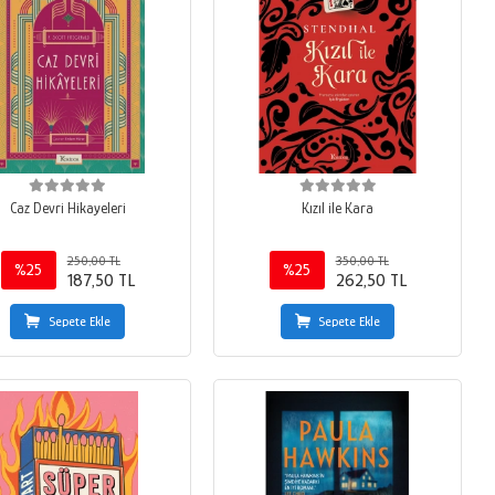
Caz Devri Hikayeleri
Kızıl ile Kara
250,00 TL
350,00 TL
%25
%25
187,50 TL
262,50 TL
Sepete Ekle
Sepete Ekle