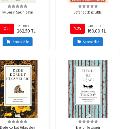
İyi Besin Sakin Zihin
Safahat (Bez Ciltli)
350,00 TL
240,00 TL
%25
%25
262,50 TL
180,00 TL
Sepete Ekle
Sepete Ekle
Dede Korkut Hikayeleri
Efendi İle Uşağı