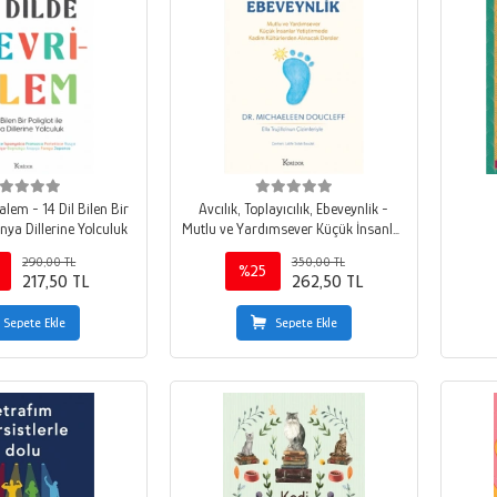
alem - 14 Dil Bilen Bir
Avcılık, Toplayıcılık, Ebeveynlik -
ünya Dillerine Yolculuk
Mutlu ve Yardımsever Küçük İnsanlar
Yetiştirmede Kadim Kültürlerden
290,00 TL
350,00 TL
Alınacak Dersler
%25
217,50 TL
262,50 TL
Sepete Ekle
Sepete Ekle