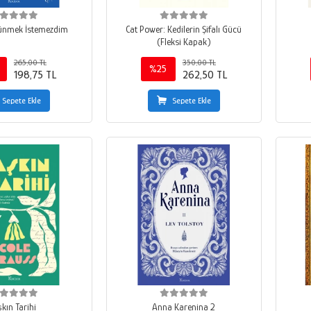
ünmek İstemezdim
Cat Power: Kedilerin Şifalı Gücü
(Fleksi Kapak)
265,00 TL
350,00 TL
%25
198,75 TL
262,50 TL
Sepete Ekle
Sepete Ekle
kın Tarihi
Anna Karenina 2