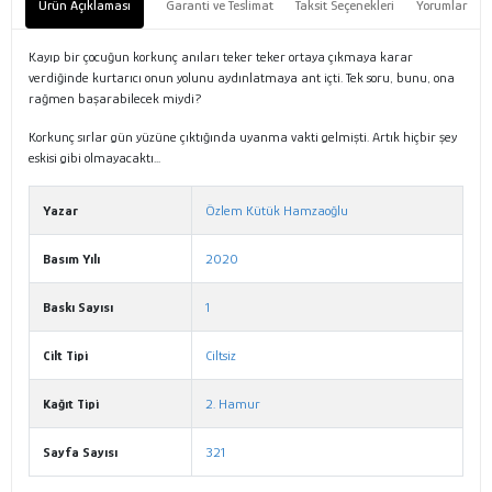
Ürün Açıklaması
Garanti ve Teslimat
Taksit Seçenekleri
Yorumlar
Kayıp bir çocuğun korkunç anıları teker teker ortaya çıkmaya karar
verdiğinde kurtarıcı onun yolunu aydınlatmaya ant içti. Tek soru, bunu, ona
rağmen başarabilecek miydi?
Korkunç sırlar gün yüzüne çıktığında uyanma vakti gelmişti. Artık hiçbir şey
eskisi gibi olmayacaktı...
Yazar
Özlem Kütük Hamzaoğlu
Basım Yılı
2020
Baskı Sayısı
1
Cilt Tipi
Ciltsiz
Kağıt Tipi
2. Hamur
Sayfa Sayısı
321