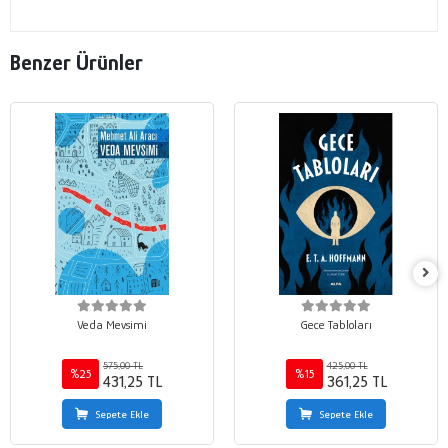
Benzer Ürünler
Veda Mevsimi
Gece Tabloları
575,00 TL
425,00 TL
%25
%15
431,25 TL
361,25 TL
Sepete Ekle
Sepete Ekle