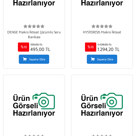
DENGE Makro İktisat Çözümlü Soru
HYSTERESIS Makro İktisat
Bankası
550,00 TL
1.438,00 TL
%10
%10
495,00 TL
1.294,20 TL
Sepete Ekle
Sepete Ekle