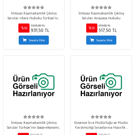
İmtiyaz Kaymakamlık Çıkmış
İmtiyaz Kaymakamlık Çıkmış
Sorular-idare Hukuku Türkiye’nin
Sorular Anayasa Hukuku
İdari Yapısı Mahalli İdareler
1.035,00 TL
575,00 TL
%10
%10
931,50 TL
517,50 TL
Sepete Ekle
Sepete Ekle
İmtiyaz Kaymakamlık Çıkmış
Güvence İcra Müdürlüğü ve Müdür
Sorular Türkiye'nin Sosyo-ekonomik
Yardımcılığı Sınavlarına Hazırlık 7
Yapısı, İktisat
Deneme
633,00 TL
345,00 TL