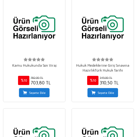
Kamu Hukukunda Son Viraj
Hukuk Mesleklerine Giriş Sınavına
HazırlıkTürk Hukuk Tarihi
782,00 TL
345,00 TL
%10
%10
703,80 TL
310,50 TL
Sepete Ekle
Sepete Ekle