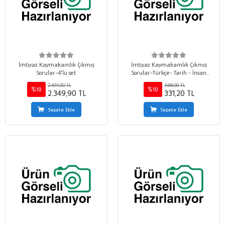
İmtiyaz Kaymakamlık Çıkmış
İmtiyaz Kaymakamlık Çıkmış
Sorular-4'lü set
Sorular-Türkçe- Tarih - İnsan
Hakları ve Demokratikleşme
2.611,00 TL
368,00 TL
%10
%10
2.349,90 TL
331,20 TL
Sepete Ekle
Sepete Ekle