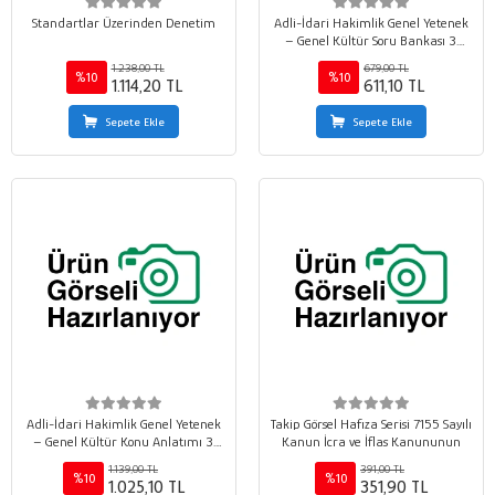
Standartlar Üzerinden Denetim
Adli-İdari Hakimlik Genel Yetenek
– Genel Kültür Soru Bankası 3.
baskı
1.238,00 TL
679,00 TL
%10
%10
1.114,20 TL
611,10 TL
Sepete Ekle
Sepete Ekle
Adli-İdari Hakimlik Genel Yetenek
Takip Görsel Hafıza Serisi 7155 Sayılı
– Genel Kültür Konu Anlatımı 3.
Kanun İcra ve İflas Kanununun
baskı
1.139,00 TL
391,00 TL
%10
%10
1.025,10 TL
351,90 TL