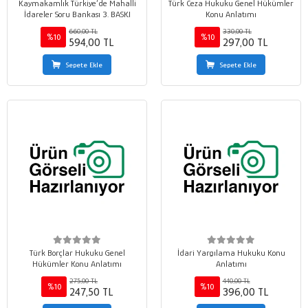
Kaymakamlık Türkiye’de Mahalli
Türk Ceza Hukuku Genel Hükümler
İdareler Soru Bankası 3. BASKI
Konu Anlatımı
660,00 TL
330,00 TL
%10
%10
594,00 TL
297,00 TL
Sepete Ekle
Sepete Ekle
Türk Borçlar Hukuku Genel
İdari Yargılama Hukuku Konu
Hükümler Konu Anlatımı
Anlatımı
275,00 TL
440,00 TL
%10
%10
247,50 TL
396,00 TL