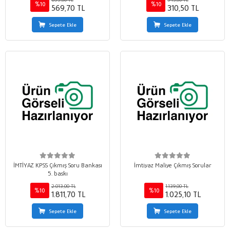
%10
%10
569,70 TL
310,50 TL
Sepete Ekle
Sepete Ekle
İMTİYAZ KPSS Çıkmış Soru Bankası
İmtiyaz Maliye Çıkmış Sorular
5. baskı
2.013,00 TL
1.139,00 TL
%10
%10
1.811,70 TL
1.025,10 TL
Sepete Ekle
Sepete Ekle