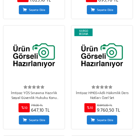
1.025,10 TL
695,70 TL
Sepete Ekle
Sepete Ekle
KARGO
BEDAVA
İmtiyaz YÖS Sınavına Hazırlık
İmtiyaz HMGS+Adli Hâkimlik Ders
Sosyal Güvenlik Hukuku Konu
Notları Özel Set
Anlatımı -Soru Bankası
719,00 TL
10.845,00 TL
%10
%10
647,10 TL
9.760,50 TL
Sepete Ekle
Sepete Ekle