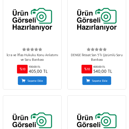
İcra ve İflas Hukuku Konu Anlatımı
DENGE İktisat Son 5'li Çözümlü Soru
ve Soru Bankası
Bankası
450,00 TL
600,00 TL
%10
%10
405,00 TL
540,00 TL
Sepete Ekle
Sepete Ekle