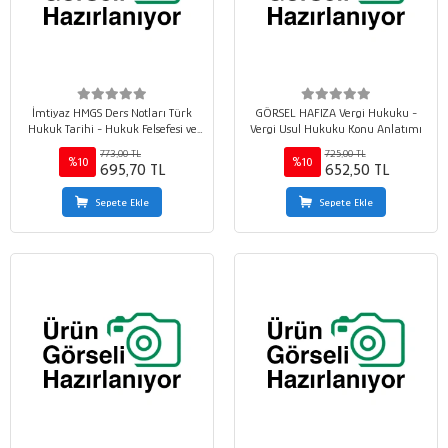
İmtiyaz HMGS Ders Notları Türk
GÖRSEL HAFIZA Vergi Hukuku -
Hukuk Tarihi - Hukuk Felsefesi ve
Vergi Usul Hukuku Konu Anlatımı
Sosyolojisi - Genel Kamu Hukuku -
773,00 TL
725,00 TL
Avukatlık Hukuku
%10
%10
695,70 TL
652,50 TL
Sepete Ekle
Sepete Ekle