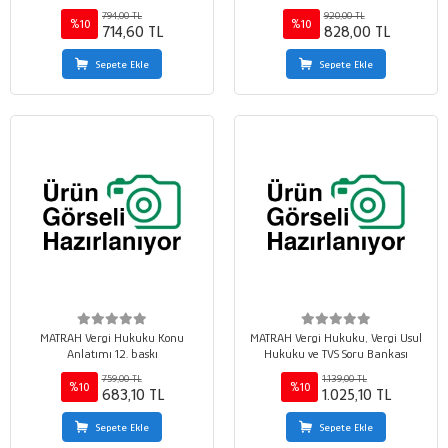
794,00 TL
920,00 TL
%10
%10
714,60 TL
828,00 TL
Sepete Ekle
Sepete Ekle
MATRAH Vergi Hukuku Konu
MATRAH Vergi Hukuku, Vergi Usul
Anlatımı 12. baskı
Hukuku ve TVS Soru Bankası
759,00 TL
1.139,00 TL
%10
%10
683,10 TL
1.025,10 TL
Sepete Ekle
Sepete Ekle