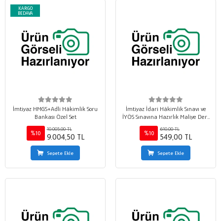
KARGO
BEDAVA
İmtiyaz HMGS+Adli Hâkimlik Soru
İmtiyaz İdari Hâkimlik Sınavı ve
Bankası Özel Set
İYÖS Sınavına Hazırlık Maliye Ders
Notları
10.005,00 TL
610,00 TL
%10
%10
9.004,50 TL
549,00 TL
Sepete Ekle
Sepete Ekle