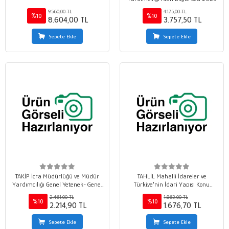
9.560,00 TL
4.175,00 TL
%10
%10
8.604,00 TL
3.757,50 TL
Sepete Ekle
Sepete Ekle
TAKİP İcra Müdürlüğü ve Müdür
TAHLİL Mahalli İdareler ve
Yardımcılığı Genel Yetenek- Genel
Türkiye'nin İdari Yapısı Konu
Kültür Seti
Anlatım Kitabı
2.461,00 TL
1.863,00 TL
%10
%10
2.214,90 TL
1.676,70 TL
Sepete Ekle
Sepete Ekle