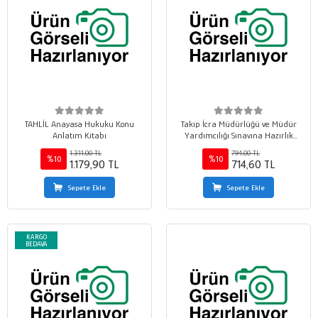
TAHLİL Anayasa Hukuku Konu
Takip İcra Müdürlüğü ve Müdür
Anlatım Kitabı
Yardımcılığı Sınavına Hazırlık
Mevzuat Kitabı
1.311,00 TL
794,00 TL
%10
%10
1.179,90 TL
714,60 TL
Sepete Ekle
Sepete Ekle
KARGO
BEDAVA