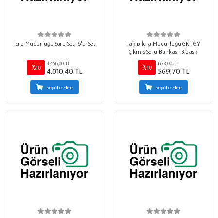
İcra Müdürlüğü Soru Seti 6'LI Set
Takip İcra Müdürlüğü GK- GY
Çıkmış Soru Bankası-3.baskı
4.456,00 TL
633,00 TL
%10
%10
4.010,40 TL
569,70 TL
Sepete Ekle
Sepete Ekle