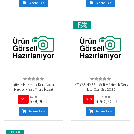
Sepete Ekle
Sepete Ekle
KARGO
BEDAVA
İmtiyaz Hakimlik Ders Notları
İMTİYAZ HMGS + Adli Hâkimlik Ders
Makro İktisat Mikro İktisat
Notu Özel Set 2025
621,00 TL
10.845,00 TL
%10
%10
558,90 TL
9.760,50 TL
Sepete Ekle
Sepete Ekle
KARGO