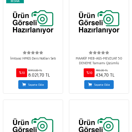
BEDAVA
İmtiyaz HMGS Ders Notları Seti
MAARİF MEB-AGS-MEVZUAT 50
DENEME Tamamı Çözümlü
8.913,00 TL
483,00 TL
%10
%10
8.021,70 TL
434,70 TL
Sepete Ekle
Sepete Ekle