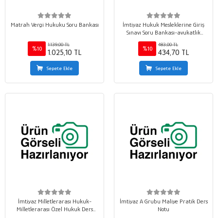
Matrah Vergi Hukuku Soru Bankası
İmtiyaz Hukuk Mesleklerine Giriş
Sınavı Soru Bankası-avukatlık
Hukuku, Hukuk Felsefesi ve
1.139,00 TL
483,00 TL
Sosyolojisi, Türk Hukuk Tarihi
%10
%10
1.025,10 TL
434,70 TL
Sepete Ekle
Sepete Ekle
İmtiyaz Milletlerarası Hukuk-
İmtiyaz A Grubu Maliye Pratik Ders
Milletlerarası Özel Hukuk Ders
Notu
Notları