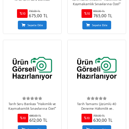
Kaymakamlık Sınavlarına Özel"
750,00 TL
850,00 TL
%10
%10
675,00 TL
765,00 TL
Sepete Ekle
Sepete Ekle
Tarih Soru Bankası "Hakimlik ve
Tarih Tamamı Çözümlü 40
Kaymakamlık Sınavlarına Özel"
Deneme Hâkimlik ve
Kaymakamlık Sınavlarına Özel
680,00 TL
700,00 TL
%10
%10
612,00 TL
630,00 TL