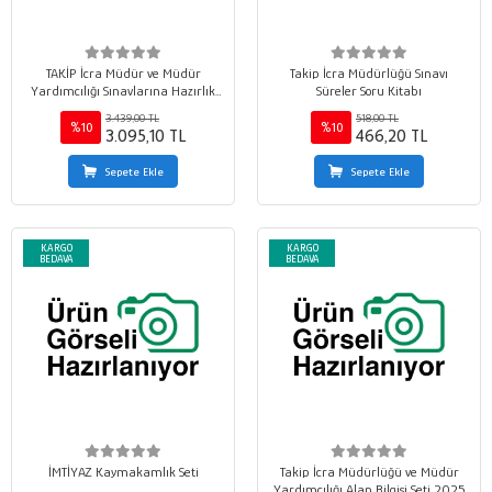
TAKİP İcra Müdür ve Müdür
Takip İcra Müdürlüğü Sınavı
Yardımcılığı Sınavlarına Hazırlık
Süreler Soru Kitabı
Soru Seti
3.439,00 TL
518,00 TL
%10
%10
3.095,10 TL
466,20 TL
Sepete Ekle
Sepete Ekle
KARGO
KARGO
BEDAVA
BEDAVA
İMTİYAZ Kaymakamlık Seti
Takip İcra Müdürlüğü ve Müdür
Yardımcılığı Alan Bilgisi Seti 2025