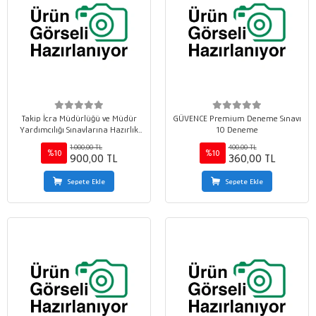
Takip İcra Müdürlüğü ve Müdür
GÜVENCE Premium Deneme Sınavı
Yardımcılığı Sınavlarına Hazırlık
10 Deneme
Alan Bilgisi Konu Anlatım Kitabı 8.
1.000,00 TL
400,00 TL
BASKI
%10
%10
900,00 TL
360,00 TL
Sepete Ekle
Sepete Ekle