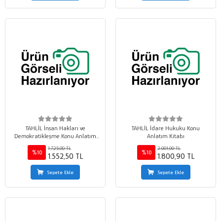
TAHLİL İnsan Hakları ve
TAHLİL İdare Hukuku Konu
Demokratikleşme Konu Anlatım
Anlatım Kitabı
Kitabı
1.725,00 TL
2.001,00 TL
%10
%10
1.552,50 TL
1.800,90 TL
Sepete Ekle
Sepete Ekle