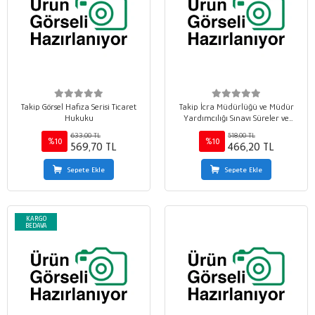
Takip Görsel Hafıza Serisi Ticaret
Takip İcra Müdürlüğü ve Müdür
Hukuku
Yardımcılığı Sınavı Süreler ve
Oranlar El Kitabı
633,00 TL
518,00 TL
%10
%10
569,70 TL
466,20 TL
Sepete Ekle
Sepete Ekle
KARGO
BEDAVA