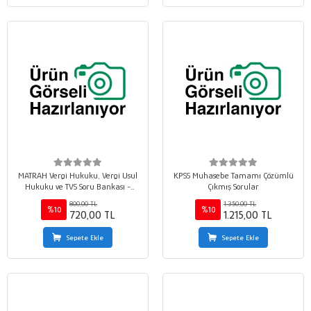
MATRAH Vergi Hukuku, Vergi Usul
KPSS Muhasebe Tamamı Çözümlü
Hukuku ve TVS Soru Bankası -
Çıkmış Sorular
HMGS
800,00 TL
1.350,00 TL
%10
%10
720,00 TL
1.215,00 TL
Sepete Ekle
Sepete Ekle