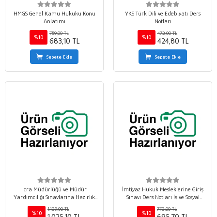
HMGS Genel Kamu Hukuku Konu
YKS Türk Dili ve Edebiyatı Ders
Anlatımı
Notları
759,00 TL
472,00 TL
%10
%10
683,10 TL
424,80 TL
Sepete Ekle
Sepete Ekle
İcra Müdürlüğü ve Müdür
İmtiyaz Hukuk Mesleklerine Giriş
Yardımcılığı Sınavlarına Hazırlık
Sınavı Ders Notları İş ve Sosyal
GÜVENCE Çözümlü Soru Bankası
Güvenlik Hukuku
1.139,00 TL
773,00 TL
%10
%10