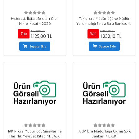
Hysteresis İktisat Soruları Cilt-1
Takip İcra Müdürlüğü ve Müdür
Mikro İktisat - 2026
Yardımcılığı Sınavı Soru Bankası 13.
BASKI
1.250,00 TL
1.369,00 TL
%10
%10
1.125,00 TL
1.232,10 TL
Sepete Ekle
Sepete Ekle
TAKİP İcra Müdürlüğü Sınavlarına
TAKİP İcra Müdürlüğü Çıkmış Soru
Hazırlık Mevzuat Kitabı 11. BASKI
Bankası 7. BASKI