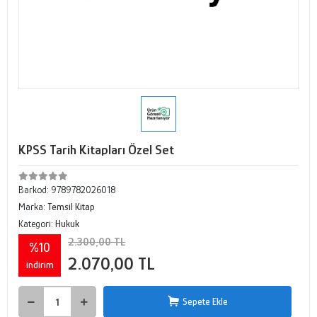
KPSS Tarih Kitapları Özel Set
Barkod:
9789782026018
Marka:
Temsil Kitap
Kategori:
Hukuk
2.300,00 TL
%10
2.070,00 TL
indirim
Sepete Ekle