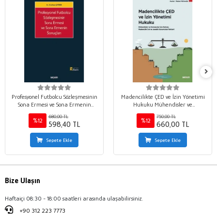
Profesyonel Futbolcu Sözleşmesinin
Madencilikte ÇED ve İzin Yönetimi
Sona Ermesi ve Sona Ermenin
Hukuku Mühendisler ve
Sonuçları
Hukukçular İçin Ruhsat,
680,00 TL
750,00 TL
Madencilik İzni ve Jeoetik
%12
%12
598,40 TL
660,00 TL
Sorumluluk Rehberi
Sepete Ekle
Sepete Ekle
Bize Ulaşın
Haftaiçi 08:30 - 18:00 saatleri arasında ulaşabilirsiniz.
+90 312 223 7773