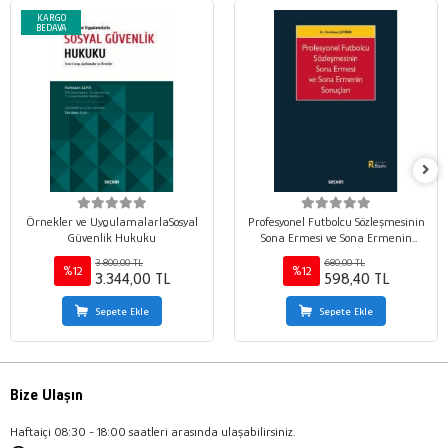
KARGO
BEDAVA
Örnekler ve UygulamalarlaSosyal
Profesyonel Futbolcu Sözleşmesinin
Güvenlik Hukuku
Sona Ermesi ve Sona Ermenin
Sonuçları
3.800,00 TL
680,00 TL
%12
%12
3.344,00 TL
598,40 TL
Sepete Ekle
Sepete Ekle
Bize Ulaşın
Haftaiçi 08:30 - 18:00 saatleri arasında ulaşabilirsiniz.