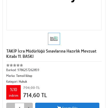
TAKİP İcra Müdürlüğü Sınavlarına Hazırlık Mevzuat
Kitabı 11. BASKI
Barkod:
9786257262859
Marka:
Temsil Kitap
Kategori:
Hukuk
794,00 TL
%10
714,60 TL
indirim