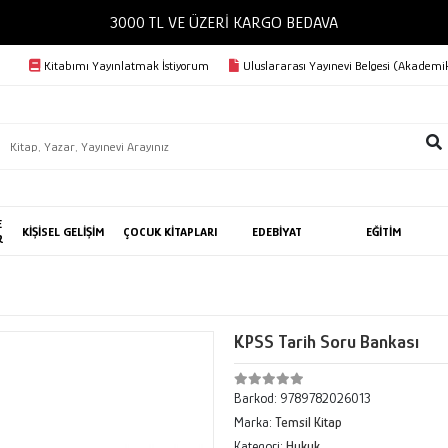
3000 TL VE ÜZERİ KARGO BED
Kitabımı Yayınlatmak İstiyorum
Uluslararası Yayınevi Belgesi (Akademik
E
KİŞİSEL GELİŞİM
ÇOCUK KİTAPLARI
EDEBİYAT
EĞİTİM
R
KPSS Tarih Soru Bankası
Barkod:
9789782026013
Marka:
Temsil Kitap
Kategori:
Hukuk