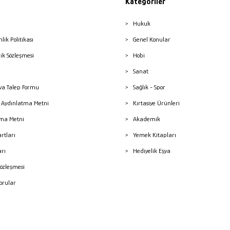
Kategoriler
Hukuk
nlik Politikası
Genel Konular
lik Sözleşmesi
Hobi
Sanat
a Talep Formu
Sağlık - Spor
sı Aydınlatma Metni
Kırtasiye Ürünleri
ma Metni
Akademik
artları
Yemek Kitapları
arı
Hediyelik Eşya
Sözleşmesi
Sorular
mleri