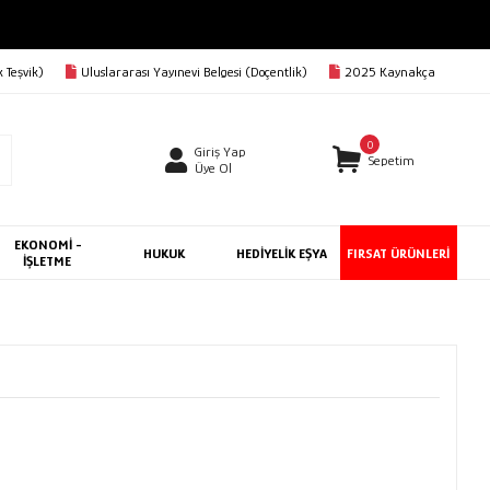
AVA
 Teşvik)
Uluslararası Yayınevi Belgesi (Doçentlik)
2025 Kaynakça
0
Giriş Yap
Sepetim
Üye Ol
EKONOMİ -
HUKUK
HEDİYELİK EŞYA
FIRSAT ÜRÜNLERİ
İŞLETME