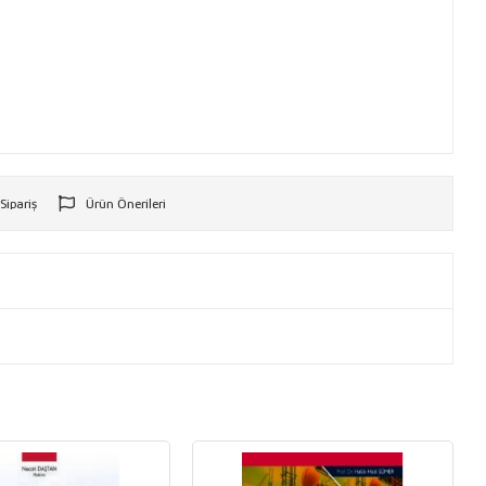
 Sipariş
Ürün Önerileri
r