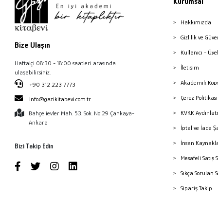
Kurumsal
Hakkımızda
Gizlilik ve Güve
Bize Ulaşın
Kullanıcı - Üye
Haftaiçi 08:30 - 18:00 saatleri arasında
İletişim
ulaşabilirsiniz.
Akademik Kopy
+90 312 223 7773
Çerez Politika
info@gazikitabevi.com.tr
KVKK Aydınlat
Bahçelievler Mah. 53. Sok. No:29 Çankaya-
Ankara
İptal ve İade Ş
İnsan Kaynakl
Bizi Takip Edin
Mesafeli Satış 
Sıkça Sorulan 
Sipariş Takip
Havale Bildiri