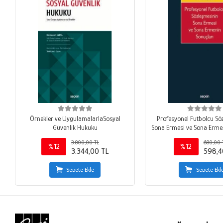
Örnekler ve UygulamalarlaSosyal
Profesyonel Futbolcu Sö
Güvenlik Hukuku
Sona Ermesi ve Sona Erme
3.800,00 TL
680,00 
%12
%12
3.344,00 TL
598,4
Sepete Ekle
Sepete Ekl