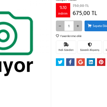
750,00 TL
%10
675,00 TL
indirim
Sepete Ekl
Favorilerime ekle
Hızlı Gönderi
Güvenli Alışveriş