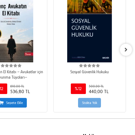
bı – Avukatlar için
Sosyal Güvenlik Hukuku
vunma Tüyoları–
610,00 TL
500,00 TL
12
%12
536,80 TL
440,00 TL
Sepete Ekle
Stokta Yok