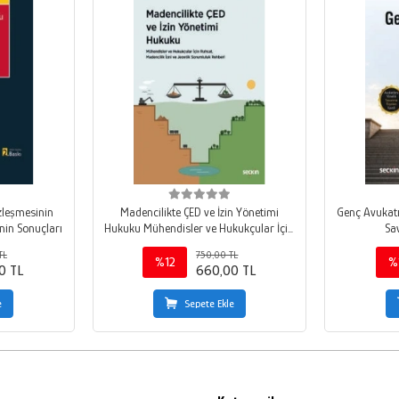
zleşmesinin
Madencilikte ÇED ve İzin Yönetimi
Genç Avukatın El Kita
nin Sonuçları
Hukuku Mühendisler ve Hukukçular İçin
Sa
Ruhsat, Madencilik İzni ve Jeoetik
TL
750,00 TL
Sorumluluk Rehberi
%12
%
0 TL
660,00 TL
e
Sepete Ekle