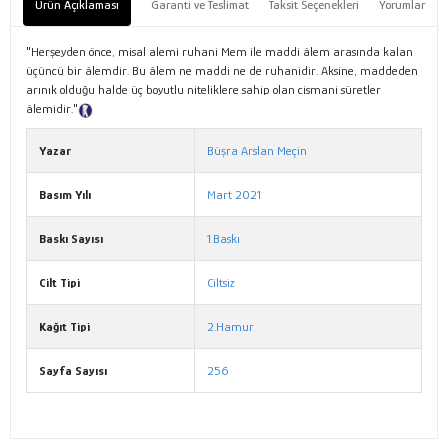
Ürün Açıklaması
Garanti ve Teslimat
Taksit Seçenekleri
Yorumlar
"Herşeyden önce, misal alemi ruhani Mem ile maddi âlem arasında kalan
üçüncü bir âlemdir. Bu âlem ne maddi ne de ruhanidir. Aksine, maddeden
arınık olduğu halde üç boyutlu niteliklere sahip olan cismani süretler
âlemidir."
Tanıtım Metni
Yazar
Büşra Arslan Meçin
Basım Yılı
Mart 2021
Baskı Sayısı
1.Baskı
Cilt Tipi
Ciltsiz
Kağıt Tipi
2.Hamur
Sayfa Sayısı
256