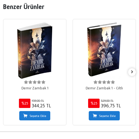
Benzer Ürünler
Demir Zambak 1
Demir Zambak 1 - Ciltli
459,00 TL
529,00 TL
%25
%25
344,25 TL
396,75 TL
Sepete Ekle
Sepete Ekle