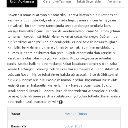
Ürün Açıklaması
Garanti ve Teslimat
Taksit Seçenekleri
Yorumlar
Hayattaki amacını arayan bir Amerikalı, çareyi İskoçya’nın bir kasabasına
kaçmakta bulmuştu. Gelgelelim burada huysuz ama elinden her iş gelen
bir yakışıklı bir tamirciyle tanıştığında cevaplardan çok sorularla karşı
karşıya kalacaktı. Üçüncü işinden de kovulmuş olan Bonnie St. James, yolunu
tamamen kaybetmişti. Böylelikle en yakın arkadaşıyla İskoçya Dağları’nda
bir “yardımcı aranıyor” ilanına denk geldiklerinde hevesle başvurmuşlardı.
Kim bilir, belki de yeni bir yere gitmek bir sonraki adımının ne olduğunu
bulması için tam da ihtiyacı olan şeydi. Küçük, cennet gibi olan Corsekelly
kasabasına ulaştıklarında göz kamaştırıcı Kuzey İskoçya’ya ve arkadaş
canlısı kasaba halkına bayılmışlardı. Fakat kasabanın tamircisi olan kaba
Rowan MacGregor, Bonnie’yi pek de sıcak karşılamayacaktı. Kendi iblisleriyle
boğuşan Rowan, hiç de tuhaf Amerikalıyla uğraşacak hâlde değildi, sevimli
bir küçük hanım olsa bile. Bonnie ve Rowan’ın yolları kaçınılmaz bir şekilde
kesiştiği zaman hakaretler -ve kıvılcımlar- havada uçuşmuştu. Bu çift,
kendi benzerliklerini kullanarak birbirlerine yönlerini ve amaçlarını (belki
de aşkı) bulmak üzere yardım edebilecek miydi yoksa tutkulu öfkeleri onları
birbirinden uzaklaştıracak mıydı?
Tanıtım Metni
Yazar
Meghan Quinn
Basım Yılı
Şubat 2024