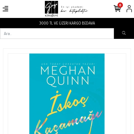
0
TL VE ÜZERİ KARGO BEDAVA
3000 