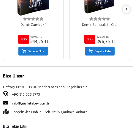
Demir Zambak 1
Demir Zambak 1 - Ciltli
459,00 TL
529,00 TL
%25
%25
344,25 TL
396,75 TL
Sepete Ekle
Sepete Ekle
Bize Ulaşın
Haftaiçi 08:30 - 18:00 saatleri arasında ulaşabilirsiniz.
+90 312 223 7773
info@gazikitabevi.com.tr
Bahçelievler Mah. 53. Sok. No:29 Çankaya-Ankara
Bizi Takip Edin