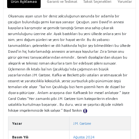
Ürün Açıklaması
Garanti ve Teslimat
Taksit Seçenekleri
Yorumlar
Okyanusu aşan uzun bir deniz yolculuğunun sonunda bir adamla bir
çocuğun bulunduğu gemi karaya yanaşır. Çocuğun, yani David’in annesi
kayıplara karışmıştır ve gemide tanıştığı Simon ona sahip çıkarak
sorumluluğunu üzerine alır. Ayak bastıkları bu yeni ülkede onlara yeni bir
isim, yeni doğum günleri ve yeni bir hayat verilir. Bu iki yabancı
tanımadıkları, gelenekleri ve dili hakkında hiçbir şey bilmedikleri bu ülkede
David’in hiç hatırlamadığı annesini aramaya koyulurlar. Zira Simon onu
görür görmez tanıyacaklarından emindir… Geneli diyaloglardan oluşan bu
alegorik ve tekinsiz roman okurlara tam bir edebiyat şöleni sunuyor.
Üçlemenin ilk kitabı İsa’nın Çocukluğu’nda çağımızın en büyük
yazarlarından J.M. Coetzee, Kafka ve Beckett gibi ustaları aratmayacak bir
cesaret ve yaratıcılıkla köksüzlük, yersiz yurtsuzluk gibi günümüze özgü
temaları ele alıyor. “İsa’nın Çocukluğu bizi hem gizemli hem de düşsel bir
diyara götürüyor… Anlam arayışına dair Kafkaesk bir mesel anlatıyor.” Joyce
Carol Oates “Her zamanki gibi J.M. Coetzee tüm kategorilerin elinden
ustalıkla kurtulmayı başarıyor… Bu duru, veciz ve şaşırtıcı ölçüde nükteli
hikâye imgeleminizde kök salıyor.” Boyd Tonkin
Tanıtım Metni
Yazar
J.M. Coetzee
Basım Yılı
Ağustos 2024