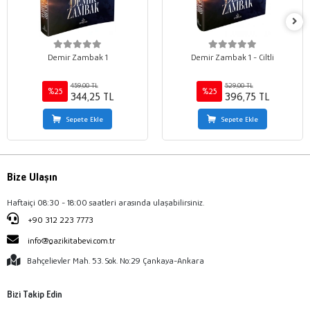
Demir Zambak 1
Demir Zambak 1 - Ciltli
459,00 TL
529,00 TL
%25
%25
344,25 TL
396,75 TL
Sepete Ekle
Sepete Ekle
Bize Ulaşın
Haftaiçi 08:30 - 18:00 saatleri arasında ulaşabilirsiniz.
+90 312 223 7773
info@gazikitabevi.com.tr
Bahçelievler Mah. 53. Sok. No:29 Çankaya-Ankara
Bizi Takip Edin