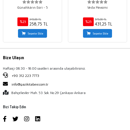
Günahkârın Esiri - 5
Veda Mevsimi
345,00 TL
575,00 TL
%25
%25
258,75 TL
431,25 TL
Sepete Ekle
Sepete Ekle
Bize Ulaşın
Haftaiçi 08:30 - 18:00 saatleri arasında ulaşabilirsiniz.
+90 312 223 7773
info@gazikitabevi.com.tr
Bahçelievler Mah. 53. Sok. No:29 Çankaya-Ankara
Bizi Takip Edin