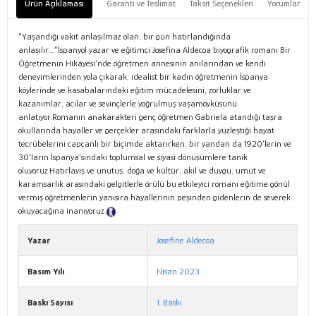
Ürün Açıklaması
Garanti ve Teslimat
Taksit Seçenekleri
Yorumlar
“Yaşandığı vakit anlaşılmaz olan, bir gün hatırlandığında
anlaşılır....”İspanyol yazar ve eğitimci Josefina Aldecoa biyografik romanı Bir
Öğretmenin Hikâyesi’nde öğretmen annesinin anılarından ve kendi
deneyimlerinden yola çıkarak, idealist bir kadın öğretmenin İspanya
köylerinde ve kasabalarındaki eğitim mücadelesini, zorluklar ve
kazanımlar, acılar ve sevinçlerle yoğrulmuş yaşamöyküsünü
anlatıyor.Romanın anakarakteri genç öğretmen Gabriela atandığı taşra
okullarında hayaller ve gerçekler arasındaki farklarla yüzleştiği hayat
tecrübelerini capcanlı bir biçimde aktarırken, bir yandan da 1920’lerin ve
30’ların İspanya’sındaki toplumsal ve siyasi dönüşümlere tanık
oluyoruz.Hatırlayış ve unutuş, doğa ve kültür, akıl ve duygu, umut ve
karamsarlık arasındaki gelgitlerle örülü bu etkileyici romanı eğitime gönül
vermiş öğretmenlerin yanısıra hayallerinin peşinden gidenlerin de severek
okuyacağına inanıyoruz.
Tanıtım Metni
Yazar
Josefine Aldecoa
Basım Yılı
Nisan 2023
Baskı Sayısı
1. Baskı