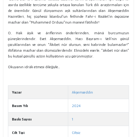
asırda özellikle tercüme yoluyla ortaya konulan Türk dili araştırmaları için
de önemlidir. Gönül dünyamızın aşk sultânlarından olan Akşemseddîn
Hazretleri, hiç şüphesiz İstanbul’un fethinde Fahr-i Risâlet’in övgüsüne
mazhar olan “Muhammed Ordusu”nun manevî fâtihidir!
O, Hak âşık ve âriflerinin önderlerinden, mânâ burcumuzun
güneşlerindendir. Evet Akşemseddîn, Hacı Bayram-ı Velî’nin gönül
çocuklarından ve onun: “Âkıbet nûr olursun, seni kabrinde bulamazlar!”
iltifâtına mazhar olan ölümsüzlerdendir. Elinizdeki eserle, “âkıbet nûr olan”
bu kutsal gönüllü azîzin külliyâtının ucu görünmüştür.
Okuyanın idrâk etmesi dileğiyle…
Yazar
Akşemseddin
Basım Yılı
2024
Baskı Sayısı
1
Cilt Tipi
Ciltsiz