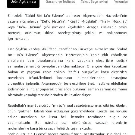
Ürün Açıklaması
Garanti ve Teslimat
Taksit Seçenekleri
Yorumlar
Elinizdeki “Zâhid Bizi Ta‘n Eyleme” adlı eser, Akşemseddîn Hazretleri’nin
yazma nüshalarda “Def‘u Metâ‘in”; “Kâşifü’l-Müşkilât”; “Hall-i Müşkilât”
veya “Ta‘n-ı Tâ‘inîn” gibi isimlerle kaydedilen Arapça risâlesinin çeviri
metnini, günümüz diline sadeleştirilmiş şeklini ve tıpkıbasımını
içermektedir.
Eser Şeyh’in kardeşi Ali Efendi tarafından Türkçe’ye aktarılmıştır. “Zâhid
Bizi Ta‘n Eyleme” Akşemseddîn Hazretleri’nin zâhir ehli zâhidlerin
ehlullahın bazı uygulamalarına karşı yaptıkları eleştirilere değişik
zamanlarda verdiği cevaplardan oluşmaktadır. Ona göre dini kabuktan
bakan ve yaşayan zâhir ehlinin “tâife-i nûriyye”ye karşı eleştirileri
meselenin irfanî/ledünnî boyutunu bilmediklerinden, kaynağına
gitmediklerindendir. Akşemseddîn bu eleştirilere âyet, hadîs ve ehlullahın
sözlerinden alıntılar yaparak itirâzlarda bulunur, zaman zaman da mânâ
âleminde yaşadığı tecrübelerinden de kayıtlar düşer.
Resûlullah’ı manâda görüp “mirâc”ı nasıl yaşadığını sorması gibi tecrübeler,
onun “yakînen bilenlerden olduğunu göstermektedir. Eserde söz konusu
edilen itirâzların bir kısmı belli kesimler tarafından bugün de
yapılmaktadır. Bu mânâda eser günümüzde yaşayan erenlerin
muterizlerine karşı bir cevap niteliği de taşımaktadır.
“Zâhid Bizi Ta‘n Eyleme” sadece tasavvuf tarihi araştırmaları için değil, 15.