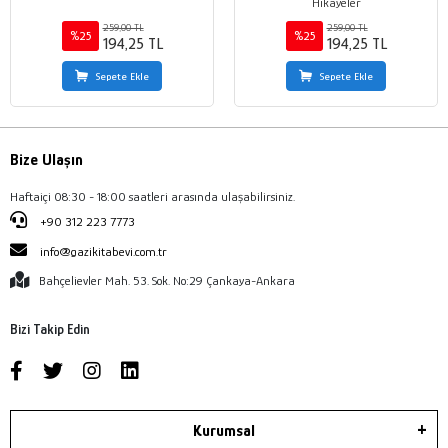
Hikayeler
259,00 TL
259,00 TL
%25
%25
194,25 TL
194,25 TL
Sepete Ekle
Sepete Ekle
Bize Ulaşın
Haftaiçi 08:30 - 18:00 saatleri arasında ulaşabilirsiniz.
+90 312 223 7773
info@gazikitabevi.com.tr
Bahçelievler Mah. 53. Sok. No:29 Çankaya-Ankara
Bizi Takip Edin
Kurumsal