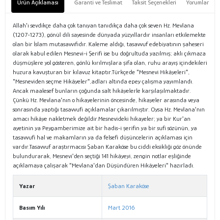
Ürün Açıklaması
Garanti ve Teslimat
Taksit Seçenekleri
Yorumlar
Allah'ı sevdikçe daha çok tanıyan tanıdıkça daha çok seven Hz. Mevlana
(1207-1273), gönül dili sayesinde dünyada yüzyıllardır insanları etkilemekte
olan bir İslam mutasavvıfıdır. Kaleme aldığı, tasavvuf edebiyatının şaheseri
olarak kabul edilen Mesnevi-i Şerifi ise bu doğrultuda yazılmış; aklı çıkmaza
düşmüşlere yol gösteren, gönlü kırılmışlara şifa olan, ruhu arayış içindekileri
huzura kavuşturan bir kılavuz kitaptır.Türkçede "Mesnevi Hikâyeleri",
"Mesneviden seçme Hikâyeler",adları altında epey çalışma yayımlandı.
Ancak maalesef bunların çoğunda salt hikâyelerle karşılaşılmaktadır.
Çünkü Hz. Mevlana'nın o hikayelerinin öncesinde, hikayeler arasında veya
sonrasında yaptığı tasavvufi açıklamalar çıkarılmıştır. Oysa Hz. Mevlana'nın
amacı hikâye nakletmek değildir.Mesnevideki hikayeler; ya bir Kur'an
ayetinin ya Peygamberimize ait bir hadis-i şerifin ya bir sufi sözünün, ya
tasavvufi hal ve makamların ya da felsefi düşüncelerin açıklaması için
vardır.Tasavvuf araştırmacısı Şaban Karaköse bu ciddi eksikliği göz önünde
bulundurarak, Mesnevi'den seçtiği 141 hikâyeyi, zengin notlar eşliğinde
açıklamaya çalışarak "Mevlana'dan Düşündüren Hikâyeleri" hazırladı.
Yazar
Şaban Karaköse
Basım Yılı
Mart 2016