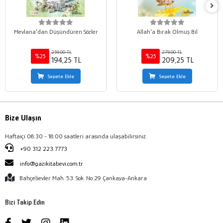
Mevlana'dan Düşündüren Sözler
Allah'a Bırak Olmuş Bil
259,00 TL
279,00 TL
%25
%25
194,25 TL
209,25 TL
Sepete Ekle
Sepete Ekle
Bize Ulaşın
Haftaiçi 08:30 - 18:00 saatleri arasında ulaşabilirsiniz.
+90 312 223 7773
info@gazikitabevi.com.tr
Bahçelievler Mah. 53. Sok. No:29 Çankaya-Ankara
Bizi Takip Edin