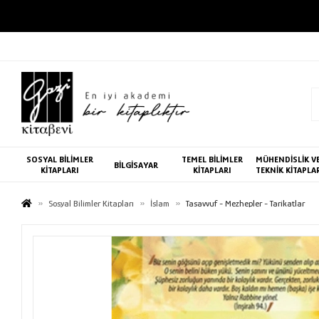
SOSYAL BİLİMLER
TEMEL BİLİMLER
MÜHENDİSLİK V
BİLGİSAYAR
KİTAPLARI
KİTAPLARI
TEKNİK KİTAPLA
Sosyal Bilimler Kitapları
İslam
Tasavvuf - Mezhepler - Tarikatlar