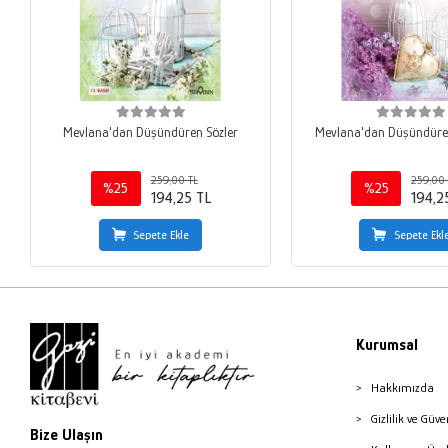
Mevlana'dan Düşündüren Sözler
Mevlana'dan Düşündüren
259,00 TL
259,00 
%25
%25
194,25 TL
194,2
Sepete Ekle
Sepete Ekl
Kurumsal
Hakkımızda
Gizlilik ve Güve
Bize Ulaşın