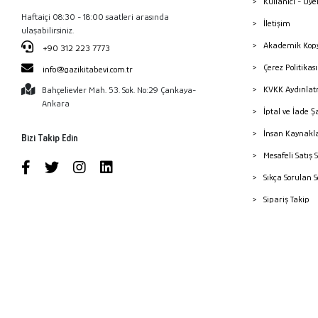
Kullanıcı - Üye
Haftaiçi 08:30 - 18:00 saatleri arasında
İletişim
ulaşabilirsiniz.
Akademik Kopy
+90 312 223 7773
Çerez Politika
info@gazikitabevi.com.tr
KVKK Aydınlat
Bahçelievler Mah. 53. Sok. No:29 Çankaya-
Ankara
İptal ve İade Ş
İnsan Kaynakl
Bizi Takip Edin
Mesafeli Satış 
Sıkça Sorulan 
Sipariş Takip
Havale Bildiri
Yayınevleri