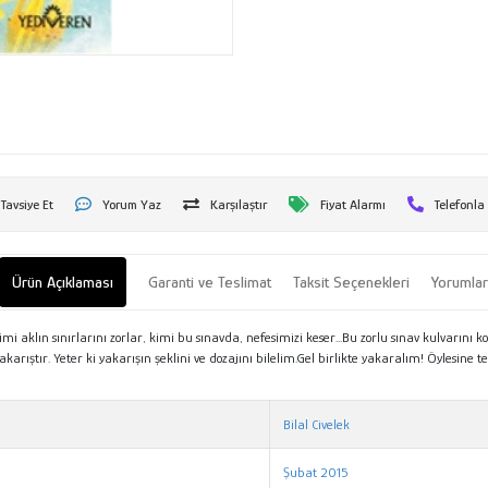
Tavsiye Et
Yorum Yaz
Karşılaştır
Fiyat Alarmı
Telefonla
Ürün Açıklaması
Garanti ve Teslimat
Taksit Seçenekleri
Yorumla
mi aklın sınırlarını zorlar, kimi bu sınavda, nefesimizi keser...Bu zorlu sınav kulvarın
rıştır. Yeter ki yakarışın şeklini ve dozajını bilelim.Gel birlikte yakaralım! Öylesine te
Bilal Civelek
Şubat 2015