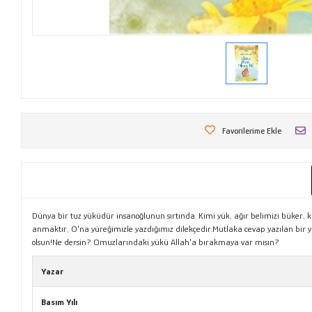
Favorilerime Ekle
Dünya bir tuz yüküdür insanoğlunun sırtında. Kimi yük, ağır belimizi büker, ki
anmaktır, O'na yüreğimizle yazdığımız dilekçedir.Mutlaka cevap yazılan bir yaka
olsun!Ne dersin? Omuzlarındaki yükü Allah'a bırakmaya var mısın?
Yazar
Basım Yılı