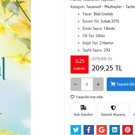
Kategori:
Tasavvuf - Mezhepler - Tarika
Yazar:
Bilal Civelek
Basım Yılı:
Şubat 2015
Baskı Sayısı:
1.Baskı
Cilt Tipi:
Ciltsiz
Kağıt Tipi:
2.Hamur
Sayfa Sayısı:
292
279,00 TL
%25
209,25 TL
indirim
Sepete Ekl
Favorilerime ekle
Hızlı Gönderi
Güvenli Alışveriş