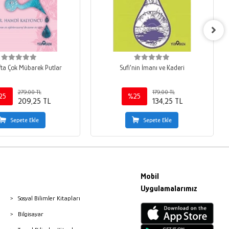
ta Çok Mübarek Putlar
Sufi'nin İmanı ve Kaderi
279,00 TL
179,00 TL
25
%25
209,25 TL
134,25 TL
Sepete Ekle
Sepete Ekle
Mobil
Uygulamalarımız
Sosyal Bilimler Kitapları
Bilgisayar