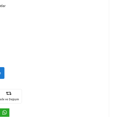
tlar
e
İade ve Değişim