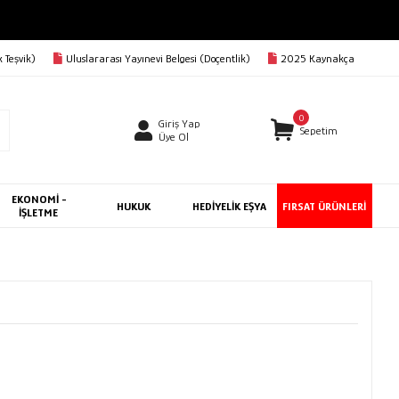
 Teşvik)
Uluslararası Yayınevi Belgesi (Doçentlik)
2025 Kaynakça
0
Giriş Yap
Sepetim
Üye Ol
EKONOMİ -
HUKUK
HEDİYELİK EŞYA
FIRSAT ÜRÜNLERİ
İŞLETME