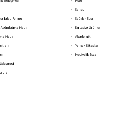
lik Sözleşmesi
Hobi
Sanat
a Talep Formu
Sağlık - Spor
sı Aydınlatma Metni
Kırtasiye Ürünleri
ma Metni
Akademik
artları
Yemek Kitapları
arı
Hediyelik Eşya
Sözleşmesi
Sorular
mleri
superKET E-ticaret ve Pazaryeri Entegrasyon Çözümleri