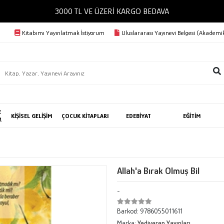
3000 TL VE ÜZERİ KARGO BEDAVA
Kitabımı Yayınlatmak İstiyorum
Uluslararası Yayınevi Belgesi (Akademik
E
KİŞİSEL GELİŞİM
ÇOCUK KİTAPLARI
EDEBİYAT
EĞİTİM
R
Allah'a Bırak Olmuş Bil
-
Barkod:
9786055011611
Marka:
Yediveren Yayınları