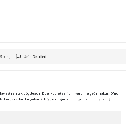
 Sipariş
Ürün Önerileri
r
ı kolaylaştıran tek güç duadır. Dua; kudret sahibini yardıma çağırmaktır, O'nu
k düze, sıradan bir yakarış değil, istediğimizi alan yürekten bir yakarış