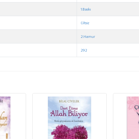
1.Baskı
Ciltsiz
2.Hamur
292