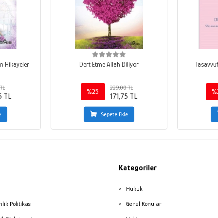
 Hikayeler
Dert Etme Allah Biliyor
Tasavvuf
TL
229,00 TL
%25
%
5 TL
171,75 TL
e
Sepete Ekle
Kategoriler
Hukuk
nlik Politikası
Genel Konular