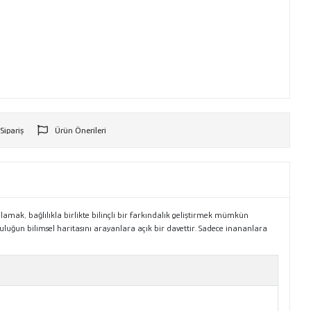
 Sipariş
Ürün Önerileri
r
lamak, bağlılıkla birlikte bilinçli bir farkındalık geliştirmek mümkün
uğun bilimsel haritasını arayanlara açık bir davettir. Sadece inananlara