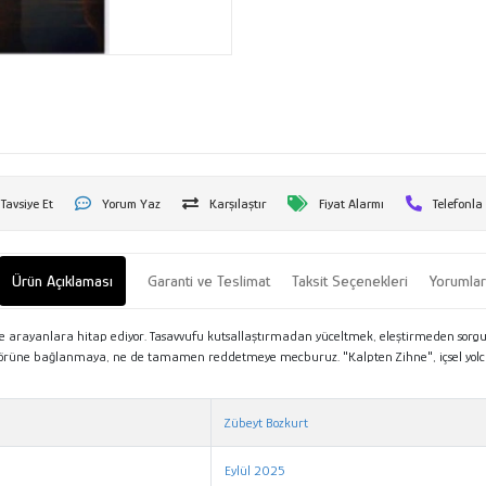
Tavsiye Et
Yorum Yaz
Karşılaştır
Fiyat Alarmı
Telefonla
Ürün Açıklaması
Garanti ve Teslimat
Taksit Seçenekleri
Yorumla
denge arayanlara hitap ediyor. Tasavvufu kutsallaştırmadan yüceltmek, eleştirmeden sorgu
örüne bağlanmaya, ne de tamamen reddetmeye mecburuz. "Kalpten Zihne", içsel yolcul
Zübeyt Bozkurt
Eylül 2025