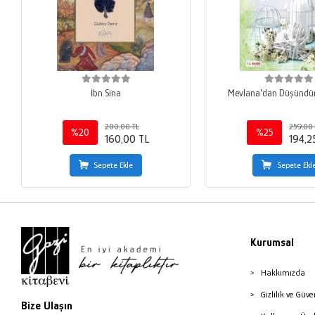
İbn Sina
Mevlana'dan Düşündür
200,00 TL
259,00 
%20
%25
160,00 TL
194,2
Sepete Ekle
Sepete Ekl
Kurumsal
Hakkımızda
Gizlilik ve Güve
Bize Ulaşın