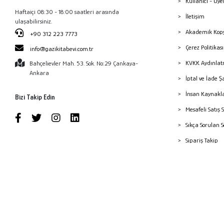
Kullanıcı - Üye
Haftaiçi 08:30 - 18:00 saatleri arasında
İletişim
ulaşabilirsiniz.
Akademik Kopy
+90 312 223 7773
Çerez Politika
info@gazikitabevi.com.tr
KVKK Aydınlat
Bahçelievler Mah. 53. Sok. No:29 Çankaya-
Ankara
İptal ve İade Ş
İnsan Kaynakl
Bizi Takip Edin
Mesafeli Satış 
Sıkça Sorulan 
Sipariş Takip
Havale Bildiri
Yayınevleri