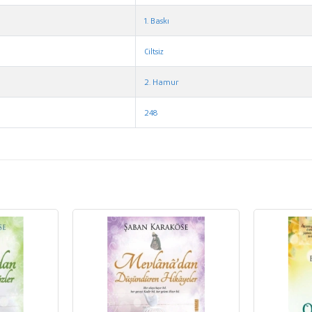
1. Baskı
Ciltsiz
2. Hamur
248