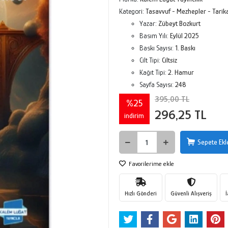
Kategori:
Tasavvuf - Mezhepler - Tarika
Yazar:
Zübeyt Bozkurt
Basım Yılı:
Eylül 2025
Baskı Sayısı:
1. Baskı
Cilt Tipi:
Ciltsiz
Kağıt Tipi:
2. Hamur
Sayfa Sayısı:
248
395,00 TL
%25
296,25 TL
indirim
Sepete Ekl
Favorilerime ekle
Hızlı Gönderi
Güvenli Alışveriş