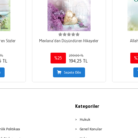
en Sözler
Mevlana'dan Düşündüren Hikayeler
Alla
TL
259,00 TL
%25
%
5 TL
194,25 TL
e
Sepete Ekle
Kategoriler
Hukuk
nlik Politikası
Genel Konular