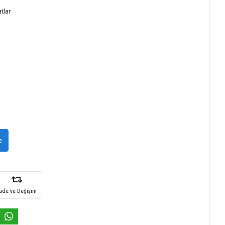
tlar
e
İade ve Değişim