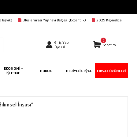
 Teşvik)
Uluslararası Yayınevi Belgesi (Doçentlik)
2025 Kaynakça
0
Giriş Yap
Sepetim
Üye Ol
EKONOMİ -
HUKUK
HEDİYELİK EŞYA
FIRSAT ÜRÜNLERİ
İŞLETME
ilimsel İnşası”