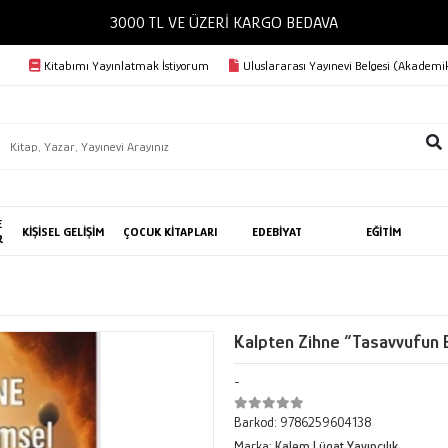
3000 TL VE ÜZERİ KARGO BEDAVA
Kitabımı Yayınlatmak İstiyorum
Uluslararası Yayınevi Belgesi (Akademik
E
KİŞİSEL GELİŞİM
ÇOCUK KİTAPLARI
EDEBİYAT
EĞİTİM
R
Kalpten Zihne “Tasavvufun B
-
Barkod:
9786259604138
Marka:
Kalem Lügat Yayıncılık