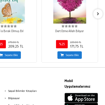
h'a Bırak Olmuş Bil
Dert Etme Allah Biliyor
279,00 TL
229,00 TL
25
%25
209,25 TL
171,75 TL
Sepete Ekle
Sepete Ekle
Mobil
Uygulamalarımız
Sosyal Bilimler Kitapları
Bilgisayar