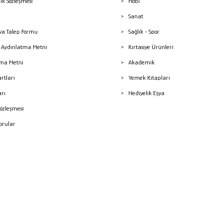
lik Sözleşmesi
Hobi
Sanat
a Talep Formu
Sağlık - Spor
sı Aydınlatma Metni
Kırtasiye Ürünleri
ma Metni
Akademik
artları
Yemek Kitapları
arı
Hediyelik Eşya
Sözleşmesi
Sorular
mleri
superKET E-ticaret ve Pazaryeri Entegrasyon Çözümleri