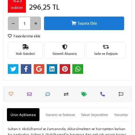
%25
296,25 TL
indirim
Sepete Ekle
Favorilerime ekle
Hızlı Gönderi
Güvenli Alışveriş
İade ve Değişim
Ürün Açıklaması
Garanti ve Teslimat
Taksit Seçenekleri
Yorumlar
Sultan II. Abdülhamid ve Zamanında, öldürülmekten ve hürriyetten korkan
bir padişahın, Sultan II. Abdülhamid'in hayatına dair pek çok ayrıntı birinci