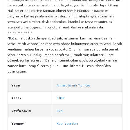
derece yakın tanıklar tarafından dile getiriliyor. Tarihimizde Hayal Olmuş
Hakikatler adlı eseriyle tanınan Ahmet Semih Mümtaz'ın gazete ve
dergilerde kalmış yazılarından oluşturulan bu kitapta ayrıca dönemin
sosyal ve siyasi olayları, devlet adamları, İstanbul ve taşra yaşantısı, eski
İstanbul'un ve Boğaziçi'nin unutulan özellikleri ve mekanları da
anlatılmaktadır.
"Boğazına düşkün olmayan padişah, ne zaman karnı acıkırsa o zaman
yemek yerdi ve hangi dairede veya odada bulunuyorsa oracıkta yerdi. Ancak
kendisine mahsus bir yemek odası yoktu. Onun için şurada burada yemek
yerdi. Bazen bulunduğu mahalde sofrayı kurmak müşkülatı görülünce
gülerek şunları söylerdi. "Daha bir yemek odamız yok, bu göçebelikten ne
zaman kurtulacağız" dermiş. Bunu ikinci kilercisi Hüseyin Efendi'den
duymuştum.
Yazar
Ahmet Semih Mümtaz
Kapak
Ciltsiz
Sayfa Sayısı
376
Yayınevi
Kapı Yayınları