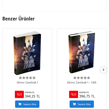
Benzer Ürünler
Demir Zambak 1
Demir Zambak 1 - Ciltli
459,00 TL
529,00 TL
%25
%25
344,25 TL
396,75 TL
Sepete Ekle
Sepete Ekle