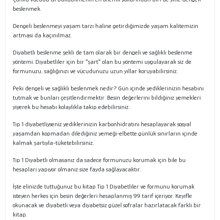
beslenmek.
Dengeli beslenmeyi yaşam tarzı haline getirdiğimizde yaşam kalitemizin
artması da kaçınılmaz.
Diyabetli beslenme şekli de tam olarak bir dengeli ve sağlıklı beslenme
yöntemi. Diyabetliler için bir "şart" olan bu yöntemi uygulayarak siz de
formunuzu, sağlığınızı ve vücudunuzu uzun yıllar koruyabilirsiniz.
Peki dengeli ve sağlıklı beslenmek nedir? Gün içinde yediklerinizin hesabını
tutmak ve bunları çeşitlendirmektir. Besin değerlerini bildiğiniz yemekleri
yiyerek bu hesabı kolaylıkla takip edebilirsiniz.
Tip 1 diyabetliyseniz yediklerinizin karbonhidratını hesaplayarak sosyal
yaşamdan kopmadan dilediğiniz yemeği-elbette günlük sınırların içinde
kalmak şartıyla-tüketebilirsiniz.
Tip 1 Diyabetli olmasanız da sadece formunuzu korumak için bile bu
hesapları yapıyor olmanız size fayda sağlayacaktır.
İşte elinizde tuttuğunuz bu kitap Tip 1 Diyabetliler ve formunu korumak
isteyen herkes için besin değerleri hesaplanmış 99 tarif içeriyor. Keyifle
okunacak ve diyabetli veya diyabetsiz güzel sofralar hazırlatacak farklı bir
kitap.