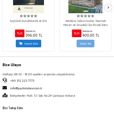
Suçluluk Günahkarlık ve Din
Attaleia Calpurniuslar Tapınak
Mezarı ve Anadolu’da Etrüsk İzleri
495,00 TL
500,00 TL
%20
%20
396,00 TL
400,00 TL
Sepete Ekle
Stokta Yok
Bize Ulaşın
Haftaiçi 08:30 - 18:00 saatleri arasında ulaşabilirsiniz.
+90 312 223 7773
info@gazikitabevi.com.tr
Bahçelievler Mah. 53. Sok. No:29 Çankaya-Ankara
Bizi Takip Edin