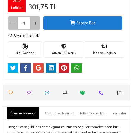
%15
301,75 TL
indirim
Sepete Ekle
Favorilerime ekle
Hızlı Gönderi
Güvenli Alışveriş
İade ve Değişim
Ürün Açıklaması
Garanti ve Teslimat
Taksit Seçenekleri
Yorumlar
Dengeli ve sağlıklı beslenmek günümüzün en popüler trendlerinden biri.
Çünkü vücuda iyi bakabilmenin en önemli yollarından biri de yine dengeli