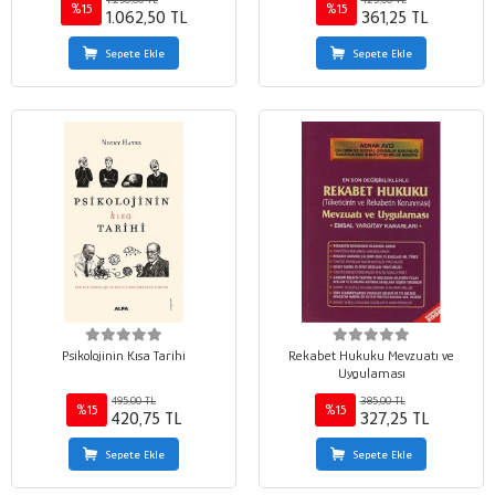
%15
%15
1.062,50 TL
361,25 TL
Sepete Ekle
Sepete Ekle
Psikolojinin Kısa Tarihi
Rekabet Hukuku Mevzuatı ve
Uygulaması
495,00 TL
385,00 TL
%15
%15
420,75 TL
327,25 TL
Sepete Ekle
Sepete Ekle