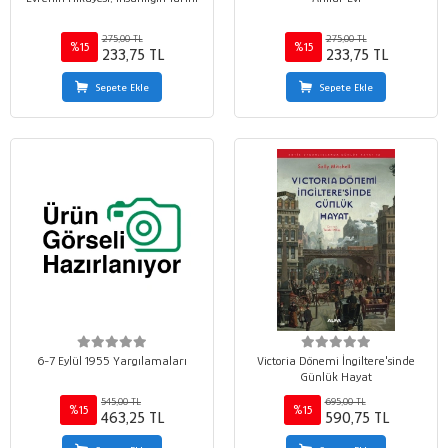
275,00 TL
275,00 TL
%15
%15
233,75 TL
233,75 TL
Sepete Ekle
Sepete Ekle
6-7 Eylül 1955 Yargılamaları
Victoria Dönemi İngiltere'sinde
Günlük Hayat
545,00 TL
695,00 TL
%15
%15
463,25 TL
590,75 TL