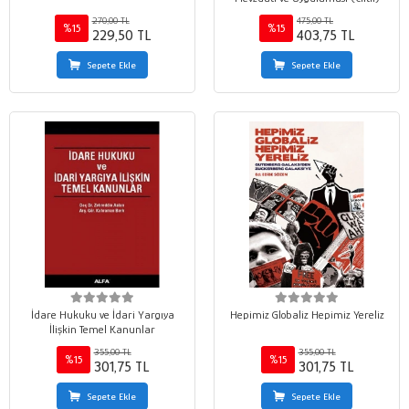
270,00 TL
475,00 TL
%15
%15
229,50 TL
403,75 TL
Sepete Ekle
Sepete Ekle
İdare Hukuku ve İdari Yargıya
Hepimiz Globaliz Hepimiz Yereliz
İlişkin Temel Kanunlar
355,00 TL
355,00 TL
%15
%15
301,75 TL
301,75 TL
Sepete Ekle
Sepete Ekle