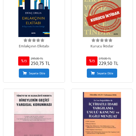
Emlakçının Elkitabı
Kurucu İktidar
295,00 TL
270,00 TL
%15
%15
250,75 TL
229,50 TL
Sepete Ekle
Sepete Ekle