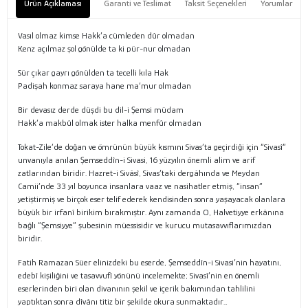
Ürün Açıklaması
Garanti ve Teslimat
Taksit Seçenekleri
Yorumlar
Vasıl olmaz kimse Hakk’a cümleden dûr olmadan
Kenz açılmaz şol gönülde ta ki pür-nur olmadan
Sür çıkar gayrı gönülden ta tecelli kıla Hak
Padişah konmaz saraya hane ma‘mur olmadan
Bir devasız derde düşdi bu dil-i Şemsi müdam
Hakk’a makbûl olmak ister halka menfûr olmadan
Tokat-Zile’de doğan ve ömrünün büyük kısmını Sivas’ta geçirdiği için “Sivasî”
unvanıyla anılan Şemseddîn-i Sivasi, 16 yüzyılın önemli alim ve arif
zatlarından biridir. Hazret-i Sivâsî, Sivas’taki dergâhında ve Meydan
Camii’nde 33 yıl boyunca insanlara vaaz ve nasihatler etmiş, “insan”
yetiştirmiş ve birçok eser telif ederek kendisinden sonra yaşayacak olanlara
büyük bir irfanî birikim bırakmıştır. Aynı zamanda O, Halvetiyye erkânına
bağlı “Şemsiyye” şubesinin müessisidir ve kurucu mutasavvıflarımızdan
biridir.
Fatih Ramazan Süer elinizdeki bu eserde, Şemseddîn-i Sivasi’nin hayatını,
edebî kişiliğini ve tasavvufî yönünü incelemekte; Sivasî’nin en önemli
eserlerinden biri olan divanının şekil ve içerik bakımından tahlilini
yaptıktan sonra dîvânı titiz bir şekilde okura sunmaktadır…