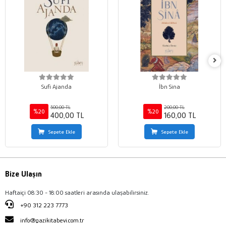
Sufi Ajanda
İbn Sina
500,00 TL
200,00 TL
%20
%20
400,00 TL
160,00 TL
Sepete Ekle
Sepete Ekle
Bize Ulaşın
Haftaiçi 08:30 - 18:00 saatleri arasında ulaşabilirsiniz.
+90 312 223 7773
info@gazikitabevi.com.tr