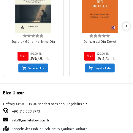
Suçluluk Günahkarlık ve Din
Demokrasi Din Devlet
495,00 TL
525,00 TL
%20
%25
396,00 TL
393,75 TL
Sepete Ekle
Sepete Ekle
Bize Ulaşın
Haftaiçi 08:30 - 18:00 saatleri arasında ulaşabilirsiniz.
+90 312 223 7773
info@gazikitabevi.com.tr
Bahçelievler Mah. 53. Sok. No:29 Çankaya-Ankara