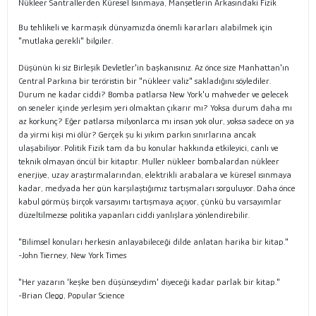
Nükleer Santrallerden Küresel Isınmaya, Manşetlerin Arkasındaki Fizik
Bu tehlikeli ve karmaşık dünyamızda önemli kararları alabilmek için
"mutlaka gerekli" bilgiler.
Düşünün ki siz Birleşik Devletler'in başkanısınız. Az önce size Manhattan'ın
Central Parkına bir teröristin bir "nükleer valiz" sakladığını söylediler.
Durum ne kadar ciddi? Bomba patlarsa New York'u mahveder ve gelecek
on seneler içinde yerleşim yeri olmaktan çıkarır mı? Yoksa durum daha mı
az korkunç? Eğer patlarsa milyonlarca mı insan yok olur, yoksa sadece on ya
da yirmi kişi mi ölür? Gerçek şu ki yıkım parkın sınırlarına ancak
ulaşabiliyor. Politik Fizik tam da bu konular hakkında etkileyici, canlı ve
teknik olmayan öncül bir kitaptır. Muller nükleer bombalardan nükleer
enerjiye, uzay araştırmalarından, elektrikli arabalara ve küresel ısınmaya
kadar, medyada her gün karşılaştığımız tartışmaları sorguluyor. Daha önce
kabul görmüş birçok varsayımı tartışmaya açıyor, çünkü bu varsayımlar
düzeltilmezse politika yapanları ciddi yanlışlara yönlendirebilir.
"Bilimsel konuları herkesin anlayabileceği dilde anlatan harika bir kitap."
-John Tierney, New York Times
"Her yazarın 'keşke ben düşünseydim' diyeceği kadar parlak bir kitap."
-Brian Clegg, Popular Science