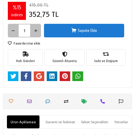
415,00 TL
%15
352,75 TL
indirim
Sepete Ekle
Favorilerime ekle
Hızlı Gönderi
Güvenli Alışveriş
İade ve Değişim
Ürün Açıklaması
Garanti ve Teslimat
Taksit Seçenekleri
Yorumlar