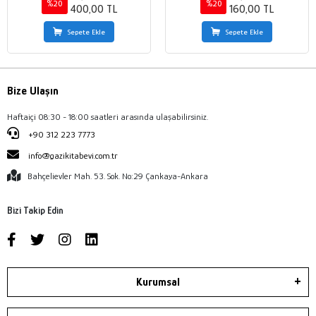
%20
%20
400,00 TL
160,00 TL
Sepete Ekle
Sepete Ekle
Bize Ulaşın
Haftaiçi 08:30 - 18:00 saatleri arasında ulaşabilirsiniz.
+90 312 223 7773
info@gazikitabevi.com.tr
Bahçelievler Mah. 53. Sok. No:29 Çankaya-Ankara
Bizi Takip Edin
Kurumsal