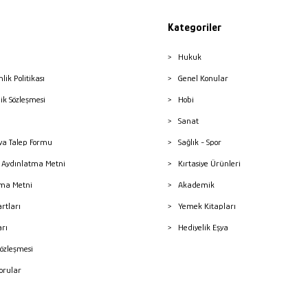
Kategoriler
Hukuk
nlik Politikası
Genel Konular
lik Sözleşmesi
Hobi
Sanat
a Talep Formu
Sağlık - Spor
sı Aydınlatma Metni
Kırtasiye Ürünleri
ma Metni
Akademik
artları
Yemek Kitapları
arı
Hediyelik Eşya
Sözleşmesi
Sorular