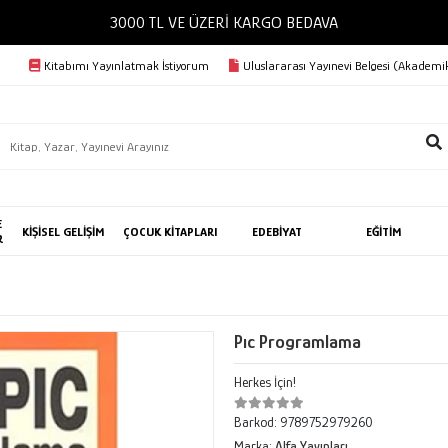
3000 TL VE ÜZERİ KARGO BEDAVA
Kitabımı Yayınlatmak İstiyorum
Uluslararası Yayınevi Belgesi (Akademik
E
KİŞİSEL GELİŞİM
ÇOCUK KİTAPLARI
EDEBİYAT
EĞİTİM
R
Pıc Programlama
Herkes İçin!
Barkod:
9789752979260
Marka:
Alfa Yayınları