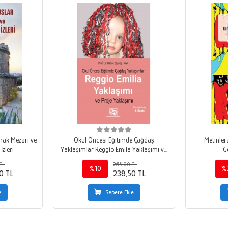
ınak Mezarı ve
Okul Öncesi Eğitimde Çağdaş
Metinler
İzleri
Yaklaşımlar Reggio Emila Yaklaşımı ve
G
Proje Yaklaşımı
TL
265,00 TL
%10
%
0 TL
238,50 TL
e
Sepete Ekle