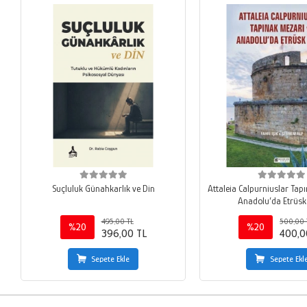
Suçluluk Günahkarlık ve Din
Attaleia Calpurniuslar Tap
Anadolu’da Etrüsk 
495,00 TL
500,00 
%20
%20
396,00 TL
400,0
Sepete Ekle
Sepete Ekl