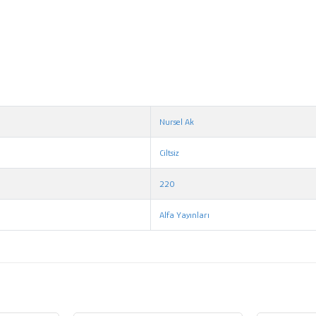
Nursel Ak
Ciltsiz
220
Alfa Yayınları