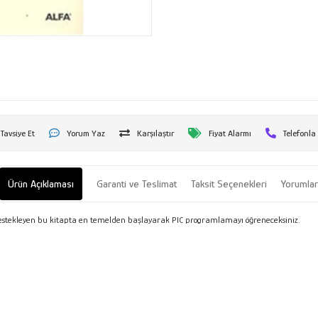
Tavsiye Et
Yorum Yaz
Karşılaştır
Fiyat Alarmı
Telefonla
Ürün Açıklaması
Garanti ve Teslimat
Taksit Seçenekleri
Yorumla
i destekleyen bu kitapta en temelden başlayarak PIC programlamayı öğreneceksiniz.