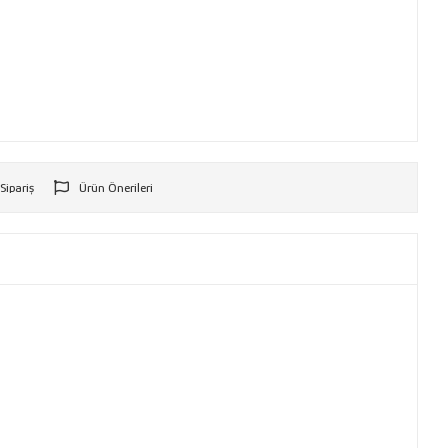
 Sipariş
Ürün Önerileri
r