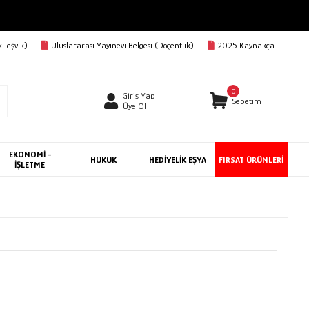
 Teşvik)
Uluslararası Yayınevi Belgesi (Doçentlik)
2025 Kaynakça
0
Giriş Yap
Sepetim
Üye Ol
EKONOMİ -
HUKUK
HEDİYELİK EŞYA
FIRSAT ÜRÜNLERİ
İŞLETME