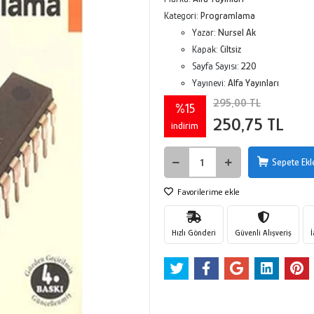
Kategori:
Programlama
Yazar:
Nursel Ak
Kapak:
Ciltsiz
Sayfa Sayısı:
220
Yayınevi:
Alfa Yayınları
295,00 TL
%15
250,75 TL
indirim
Sepete Ekl
Favorilerime ekle
Hızlı Gönderi
Güvenli Alışveriş