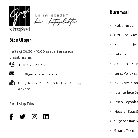
Kurumsal
Hakkımızda
Gizlilik ve Güve
Bize Ulaşın
Kullanıcı - Üye
Haftaiçi 08:30 - 18:00 saatleri arasında
İletişim
ulaşabilirsiniz.
Akademik Kopy
+90 312 223 7773
Çerez Politika
info@gazikitabevi.com.tr
KVKK Aydınlat
Bahçelievler Mah. 53. Sok. No:29 Çankaya-
Ankara
İptal ve İade Ş
İnsan Kaynakl
Bizi Takip Edin
Mesafeli Satış 
Sıkça Sorulan 
Sipariş Takip