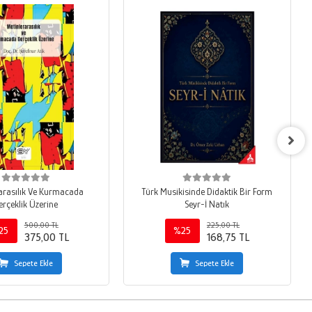
arasılık Ve Kurmacada
Türk Musikisinde Didaktik Bir Form
erçeklik Üzerine
Seyr-İ Natık
500,00 TL
225,00 TL
25
%25
375,00 TL
168,75 TL
Sepete Ekle
Sepete Ekle