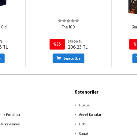
iltli
The 100
Gün
TL
275,00 TL
%25
%
5 TL
206,25 TL
e
Sepete Ekle
Kategoriler
Hukuk
nlik Politikası
Genel Konular
lik Sözleşmesi
Hobi
Sanat