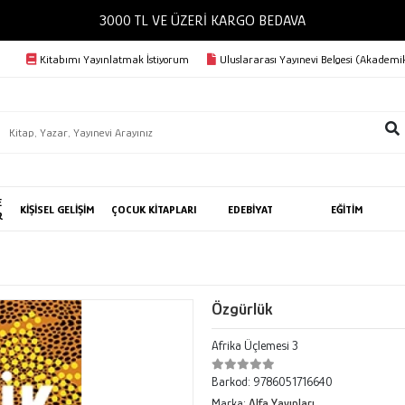
3000 TL VE ÜZERİ KARGO BEDAVA
Kitabımı Yayınlatmak İstiyorum
Uluslararası Yayınevi Belgesi (Akademik
E
KİŞİSEL GELİŞİM
ÇOCUK KİTAPLARI
EDEBİYAT
EĞİTİM
R
Özgürlük
Afrika Üçlemesi 3
Barkod:
9786051716640
Marka:
Alfa Yayınları