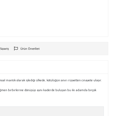
 Sipariş
Ürün Önerileri
r
al mantık olarak işlediği ülkede, kötülüğün sınırı rüşvetten cinayete ulaşır.
e rağmen birbirlerine dönüşüp aynı kaderde buluşan bu iki adamda birçok