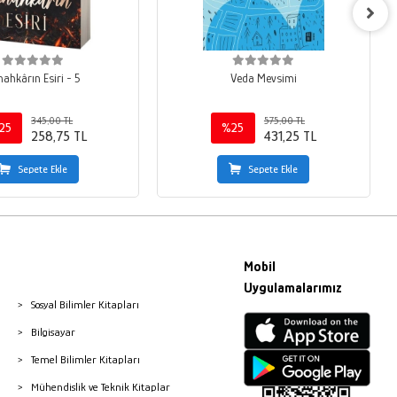
ahkârın Esiri - 5
Veda Mevsimi
345,00 TL
575,00 TL
25
%25
258,75 TL
431,25 TL
Sepete Ekle
Sepete Ekle
Mobil
Uygulamalarımız
Sosyal Bilimler Kitapları
Bilgisayar
Temel Bilimler Kitapları
Mühendislik ve Teknik Kitaplar