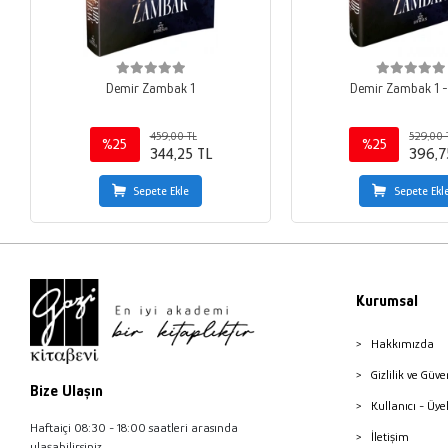
Demir Zambak 1
Demir Zambak 1 - C
459,00 TL
529,00 
%25
%25
344,25 TL
396,7
Sepete Ekle
Sepete Ekl
Kurumsal
Hakkımızda
Gizlilik ve Güve
Bize Ulaşın
Kullanıcı - Üye
Haftaiçi 08:30 - 18:00 saatleri arasında
İletişim
ulaşabilirsiniz.