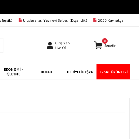
 Teşvik)
Uluslararası Yayınevi Belgesi (Doçentlik)
2025 Kaynakça
0
Giriş Yap
Sepetim
Üye Ol
EKONOMİ -
HUKUK
HEDİYELİK EŞYA
FIRSAT ÜRÜNLERİ
İŞLETME