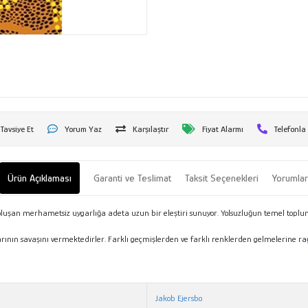
Tavsiye Et
Yorum Yaz
Karşılaştır
Fiyat Alarmı
Telefonla
Ürün Açıklaması
Garanti ve Teslimat
Taksit Seçenekleri
Yorumla
oluşan merhametsiz uygarlığa adeta uzun bir eleştiri sunuyor. Yolsuzluğun temel toplums
larının savaşını vermektedirler. Farklı geçmişlerden ve farklı renklerden gelmelerin
Jakob Ejersbo