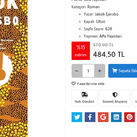
Kategori:
Roman
Yazar:
Jakob Ejersbo
Kapak:
Ciltsiz
Sayfa Sayısı:
828
Yayınevi:
Alfa Yayınları
570,00 TL
%15
484,50 TL
indirim
Sepete Ekl
Favorilerime ekle
Hızlı Gönderi
Güvenli Alışveriş