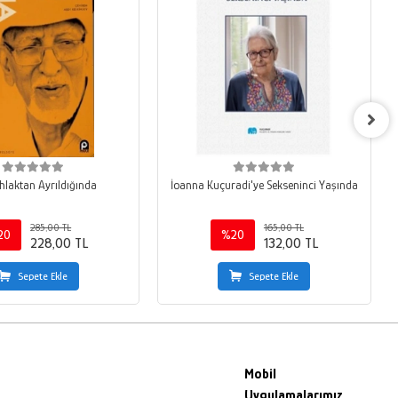
Ahlaktan Ayrıldığında
İoanna Kuçuradi'ye Sekseninci Yaşında
285,00 TL
165,00 TL
20
%20
228,00 TL
132,00 TL
Sepete Ekle
Sepete Ekle
Mobil
Uygulamalarımız