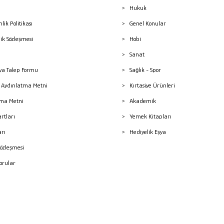
Hukuk
nlik Politikası
Genel Konular
lik Sözleşmesi
Hobi
Sanat
a Talep Formu
Sağlık - Spor
sı Aydınlatma Metni
Kırtasiye Ürünleri
ma Metni
Akademik
artları
Yemek Kitapları
arı
Hediyelik Eşya
Sözleşmesi
Sorular
mleri