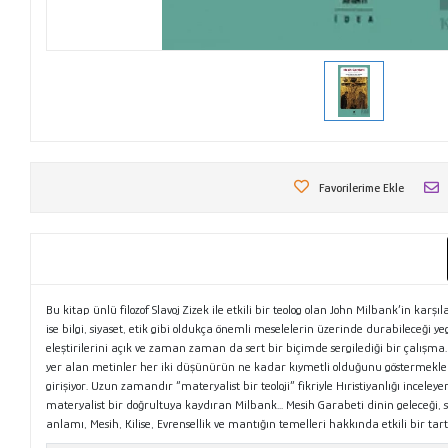
Favorilerime Ekle
Bu kitap ünlü filozof Slavoj Zizek ile etkili bir teolog olan John Milbank’in kar
ise bilgi, siyaset, etik gibi oldukça önemli meselelerin üzerinde durabileceği y
eleştirilerini açık ve zaman zaman da sert bir biçimde sergilediği bir çalışma.
yer alan metinler her iki düşünürün ne kadar kıymetli olduğunu göstermekle ka
girişiyor. Uzun zamandır “materyalist bir teoloji” fikriyle Hıristiyanlığı incel
materyalist bir doğrultuya kaydıran Milbank... Mesih Garabeti dinin geleceği, sek
anlamı, Mesih, Kilise, Evrensellik ve mantığın temelleri hakkında etkili bir ta