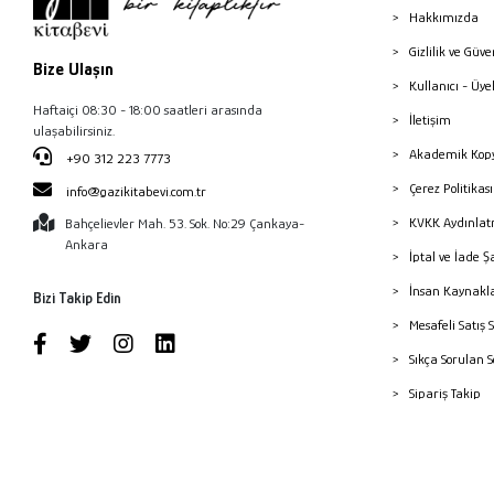
Hakkımızda
Gizlilik ve Güve
Bize Ulaşın
Kullanıcı - Üye
Haftaiçi 08:30 - 18:00 saatleri arasında
İletişim
ulaşabilirsiniz.
Akademik Kopy
+90 312 223 7773
Çerez Politika
info@gazikitabevi.com.tr
KVKK Aydınlat
Bahçelievler Mah. 53. Sok. No:29 Çankaya-
Ankara
İptal ve İade Ş
İnsan Kaynakl
Bizi Takip Edin
Mesafeli Satış 
Sıkça Sorulan 
Sipariş Takip
Havale Bildiri
Yayınevleri