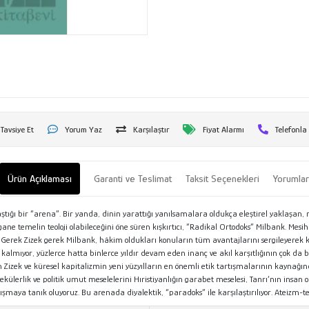
Tavsiye Et
Yorum Yaz
Karşılaştır
Fiyat Alarmı
Telefonla
Ürün Açıklaması
Garanti ve Teslimat
Taksit Seçenekleri
Yorumla
şılaştığı bir “arena”. Bir yanda, dinin yarattığı yanılsamalara oldukça eleştirel yaklaşan, 
egane temelin teoloji olabileceğini öne süren kışkırtıcı, “Radikal Ortodoks” Milbank. Mesi
 Gerek Zizek gerek Milbank, hâkim oldukları konuların tüm avantajlarını sergileyerek ken
lmıyor, yüzlerce hatta binlerce yıldır devam eden inanç ve akıl karşıtlığının çok da b
eyen Zizek ve küresel kapitalizmin yeni yüzyılların en önemli etik tartışmalarının kaynağ
ülerlik ve politik umut meselelerini Hıristiyanlığın garabet meselesi, Tanrı’nın insan olma
rtışmaya tanık oluyoruz. Bu arenada diyalektik, “paradoks” ile karşılaştırılıyor. Ateizm