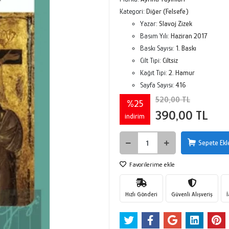
Kategori:
Diğer (Felsefe)
Yazar:
Slavoj Zizek
Basım Yılı:
Haziran 2017
Baskı Sayısı:
1. Baskı
Cilt Tipi:
Ciltsiz
Kağıt Tipi:
2. Hamur
Sayfa Sayısı:
416
520,00 TL
%25
390,00 TL
indirim
Sepete Ekl
Favorilerime ekle
Hızlı Gönderi
Güvenli Alışveriş