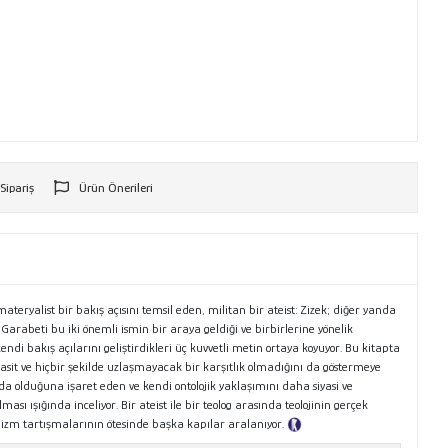
 Sipariş
Ürün Önerileri
r
materyalist bir bakış açısını temsil eden, militan bir ateist: Zizek; diğer yanda
h Garabeti bu iki önemli ismin bir araya geldiği ve birbirlerine yönelik
di bakış açılarını geliştirdikleri üç kuvvetli metin ortaya koyuyor. Bu kitapta
asit ve hiçbir şekilde uzlaşmayacak bir karşıtlık olmadığını da göstermeye
ında olduğuna işaret eden ve kendi ontolojik yaklaşımını daha siyasi ve
sı ışığında inceliyor. Bir ateist ile bir teolog arasında teolojinin gerçek
-teizm tartışmalarının ötesinde başka kapılar aralanıyor.
Tanıtım Metni