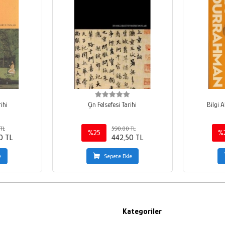
rihi
Çin Felsefesi Tarihi
Bilgi 
TL
590,00 TL
%25
%
0 TL
442,50 TL
e
Sepete Ekle
Kategoriler