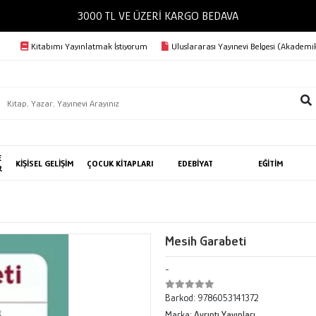
3000 TL VE ÜZERİ KARGO BEDAVA
Kitabımı Yayınlatmak İstiyorum
Uluslararası Yayınevi Belgesi (Akademik
E
KİŞİSEL GELİŞİM
ÇOCUK KİTAPLARI
EDEBİYAT
EĞİTİM
R
Mesih Garabeti
-
Barkod:
9786053141372
Marka:
Ayrıntı Yayınları