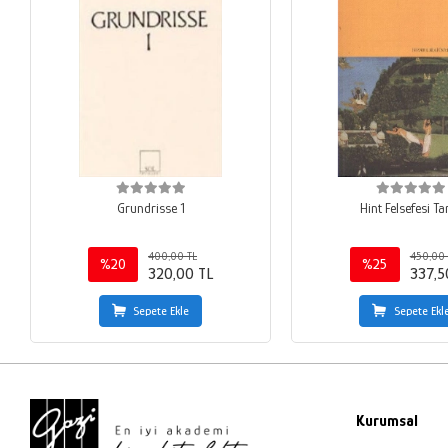
Grundrisse 1
Hint Felsefesi Ta
400,00 TL
450,00 
%20
%25
320,00 TL
337,5
Sepete Ekle
Sepete Ekl
Kurumsal