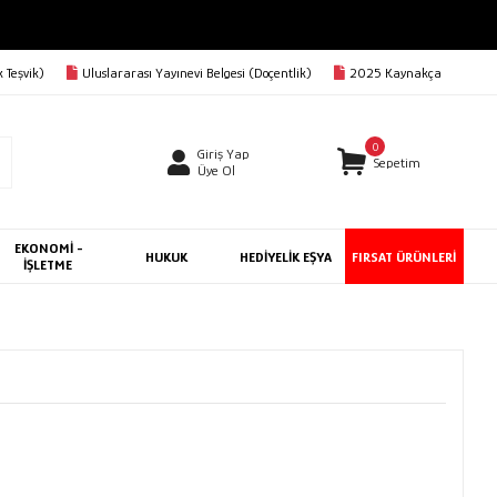
 Teşvik)
Uluslararası Yayınevi Belgesi (Doçentlik)
2025 Kaynakça
0
Giriş Yap
Sepetim
Üye Ol
EKONOMİ -
HUKUK
HEDİYELİK EŞYA
FIRSAT ÜRÜNLERİ
İŞLETME