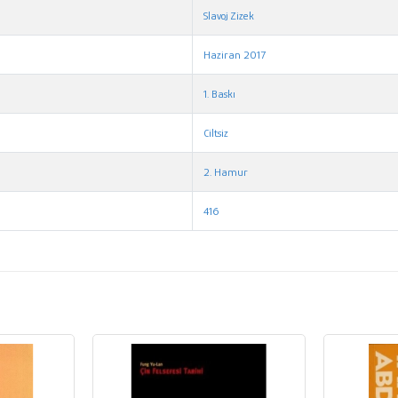
Slavoj Zizek
Haziran 2017
1. Baskı
Ciltsiz
2. Hamur
416