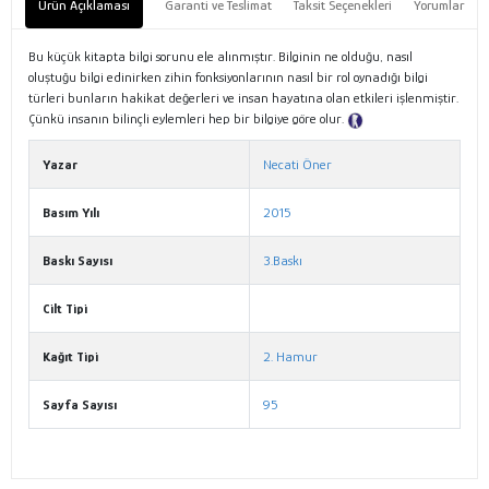
Ürün Açıklaması
Garanti ve Teslimat
Taksit Seçenekleri
Yorumlar
Bu küçük kitapta bilgi sorunu ele alınmıştır. Bilginin ne olduğu, nasıl
oluştuğu bilgi edinirken zihin fonksiyonlarının nasıl bir rol oynadığı bilgi
türleri bunların hakikat değerleri ve insan hayatına olan etkileri işlenmiştir.
Çünkü insanın bilinçli eylemleri hep bir bilgiye göre olur.
Tanıtım Metni
Yazar
Necati Öner
Basım Yılı
2015
Baskı Sayısı
3.Baskı
Cilt Tipi
Kağıt Tipi
2. Hamur
Sayfa Sayısı
95