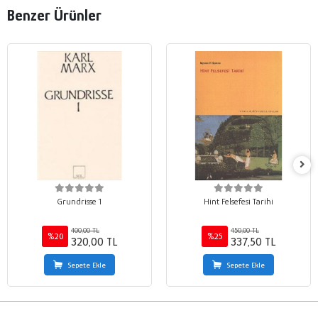
Benzer Ürünler
Grundrisse 1
Hint Felsefesi Tarihi
400,00 TL
450,00 TL
%20
%25
320,00 TL
337,50 TL
Sepete Ekle
Sepete Ekle