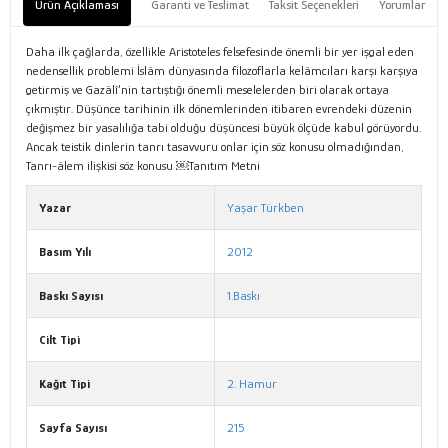
Ürün Açıklaması
Garanti ve Teslimat
Taksit Seçenekleri
Yorumlar
Daha ilk çağlarda, özellikle Aristoteles felsefesinde önemli bir yer işgal eden
nedensellik problemi İslâm dünyasında filozoflarla kelâmcıları karşı karşıya
getirmiş ve Gazâlî’nin tartıştığı önemli meselelerden biri olarak ortaya
çıkmıştır. Düşünce tarihinin ilk dönemlerinden itibaren evrendeki düzenin
değişmez bir yasalılığa tabi olduğu düşüncesi büyük ölçüde kabul görüyordu.
Ancak teistik dinlerin tanrı tasavvuru onlar için söz konusu olmadığından,
Tanrı-âlem ilişkisi söz konusu ￼Tanıtım Metni
Yazar
Yaşar Türkben
Basım Yılı
2012
Baskı Sayısı
1.Baskı
Cilt Tipi
Kağıt Tipi
2. Hamur
Sayfa Sayısı
215