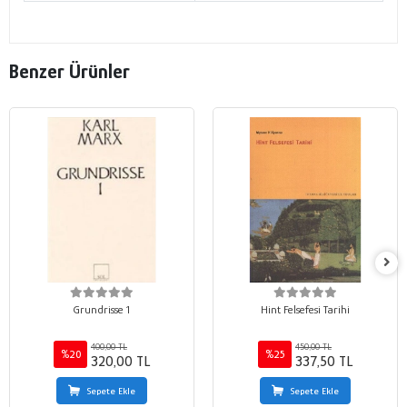
Benzer Ürünler
Grundrisse 1
Hint Felsefesi Tarihi
400,00 TL
450,00 TL
%20
%25
320,00 TL
337,50 TL
Sepete Ekle
Sepete Ekle