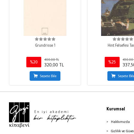
Grundrisse 1
Hint Felsefesi Ta
400,00 TL
450,00 
%20
%25
320,00 TL
337,5
Sepete Ekle
Sepete Ekl
Kurumsal
Hakkımızda
Gizlilik ve Güve