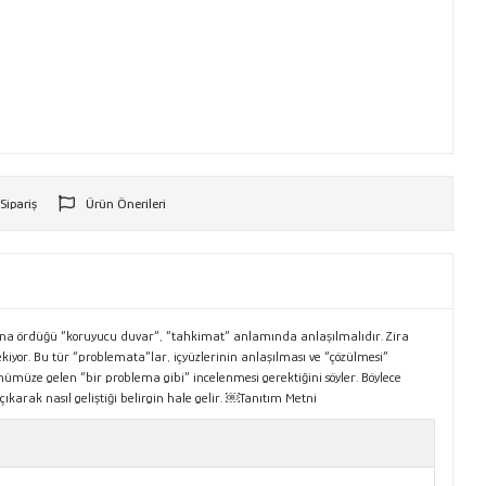
 Sipariş
Ürün Önerileri
r
ısına ördüğü “koruyucu duvar”, “tahkimat” anlamında anlaşılmalıdır. Zira
iyor. Bu tür “problemata”lar, içyüzlerinin anlaşılması ve “çözülmesi”
önümüze gelen “bir problema gibi” incelenmesi gerektiğini söyler. Böylece
arak nasıl geliştiği belirgin hale gelir. ￼Tanıtım Metni