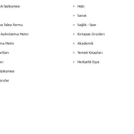
lik Sözleşmesi
Hobi
Sanat
a Talep Formu
Sağlık - Spor
sı Aydınlatma Metni
Kırtasiye Ürünleri
ma Metni
Akademik
artları
Yemek Kitapları
arı
Hediyelik Eşya
Sözleşmesi
Sorular
mleri