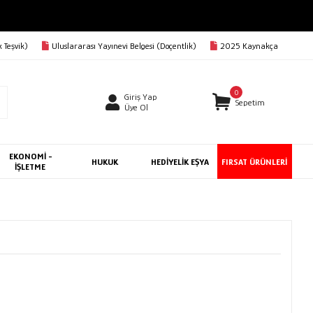
 Teşvik)
Uluslararası Yayınevi Belgesi (Doçentlik)
2025 Kaynakça
0
Giriş Yap
Sepetim
Üye Ol
EKONOMİ -
HUKUK
HEDİYELİK EŞYA
FIRSAT ÜRÜNLERİ
İŞLETME