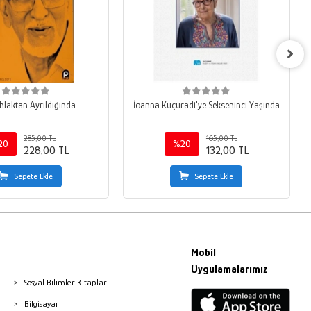
Ahlaktan Ayrıldığında
İoanna Kuçuradi'ye Sekseninci Yaşında
285,00 TL
165,00 TL
20
%20
228,00 TL
132,00 TL
Sepete Ekle
Sepete Ekle
Mobil
Uygulamalarımız
Sosyal Bilimler Kitapları
Bilgisayar