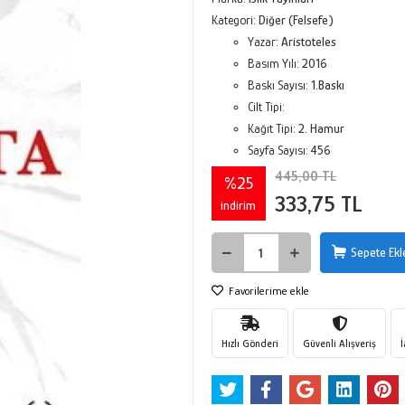
Kategori:
Diğer (Felsefe)
Yazar:
Aristoteles
Basım Yılı:
2016
Baskı Sayısı:
1.Baskı
Cilt Tipi:
Kağıt Tipi:
2. Hamur
Sayfa Sayısı:
456
445,00 TL
%25
333,75 TL
indirim
Sepete Ekl
Favorilerime ekle
Hızlı Gönderi
Güvenli Alışveriş