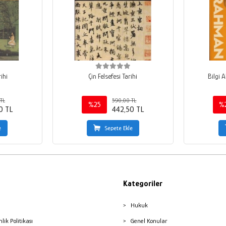
rihi
Çin Felsefesi Tarihi
Bilgi 
TL
590,00 TL
%25
%
0 TL
442,50 TL
e
Sepete Ekle
Kategoriler
Hukuk
nlik Politikası
Genel Konular