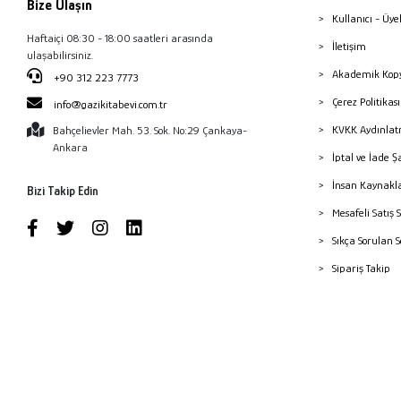
Bize Ulaşın
Kullanıcı - Üye
Haftaiçi 08:30 - 18:00 saatleri arasında
İletişim
ulaşabilirsiniz.
Akademik Kopy
+90 312 223 7773
Çerez Politika
info@gazikitabevi.com.tr
KVKK Aydınlat
Bahçelievler Mah. 53. Sok. No:29 Çankaya-
Ankara
İptal ve İade Ş
İnsan Kaynakl
Bizi Takip Edin
Mesafeli Satış 
Sıkça Sorulan 
Sipariş Takip
Havale Bildiri
Yayınevleri