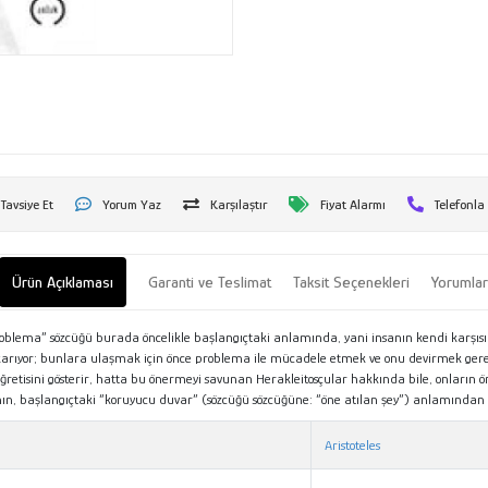
Tavsiye Et
Yorum Yaz
Karşılaştır
Fiyat Alarmı
Telefonla
Ürün Açıklaması
Garanti ve Teslimat
Taksit Seçenekleri
Yorumla
“problema” sözcüğü burada öncelikle başlangıçtaki anlamında, yani insanın kendi karş
ıkarıyor; bunlara ulaşmak için önce problema ile mücadele etmek ve onu devirmek gerek
öğretisini gösterir, hatta bu önermeyi savunan Herakleitosçular hakkında bile, onların 
, başlangıçtaki “koruyucu duvar” (sözcüğü sözcüğüne: “öne atılan şey”) anlamından çık
Aristoteles