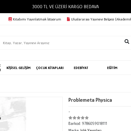
3000 TL VE ÜZERİ KARGO BEDAVA
Kitabımı Yayınlatmak İstiyorum
Uluslararası Yayınevi Belgesi (Akademik
E
KİŞİSEL GELİŞİM
ÇOCUK KİTAPLARI
EDEBİYAT
EĞİTİM
R
Problemeta Physica
-
Barkod:
9786059018111
Marka:
Islık Yayınları