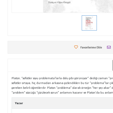
Favorilerime Ekle
Platon, “sofistler soyu problemata’larla dolu gibi görünüyor” dediği zaman 
sofistler ortaya, hiç durmadan arkasına gizlendikleri bu tür “problema”lar ç
gereken belirli öğretilerdir. Platon “problema” olarak örneğin “her şey akar” 
“problem” sözcüğü “çözülecek sorun” anlamını kazanır ve Platon’da bu anlamın
Yazar