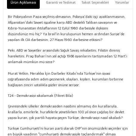
Ürün Açıklaması
Garanti ve Teslimat
Taksit Seçenekleri
Yorumlar
Bir Polonyalının Papa seçilmiş olmasının, Polonya’daki işçi ayaklanmasının,
Afganistan’daki Sovyet işgaline karşı ABD destekli Taliban savaşının ve
Kıbrıs-Yunanistan ihtilaflarının 12 Eylül 1980 darbesiyle ilişkisini
düşündünüz mü hiç? Ya İsrail’in kuruluşunun hemen ardından Suriye’de
yapılan ilk CIA darbesinin, 27 Mayıs 1960 darbesine etkisini?
Peki, ABD ve Sovyetler arasındaki Soğuk Savaş rekabetini, Filistin direniş
hareketini, Prag Baharı’nın yol açtığı 1968 isyanlarını tartışmadan 12 Mart’ı
anlamak mümkün mü sizce?
Murat Yetkin, Meraklısı İçin Darbeler Kitabı’nda Türkiye’nin siyasi
coğrafyasında adım adım gezinerek, olayları, kişileri, kurumları birbirine
bağlayan zinciri ustalıkla gözler önüne seriyor.
T24 - Demokrasiyi ıskalamak (Fikret Bila)
Çevresindeki ülkeler demokrasiden nasibini almamış din kurallarıyla,
krallarla, emirlerle, hurafelerle yönetilirken 100 yıl önce çağdaş bir devlet
yapısı kuran, çok partili hayata geçen Türkiye, demokrasiyi nasıl ıskaladı?
Türkiye Cumhuriyeti'ni kuran parti olarak CHP'nin önümüzdeki seçimler için
en büyük vaadinin "cumhuriyeti demokrasiyle taçlandırmak" olması