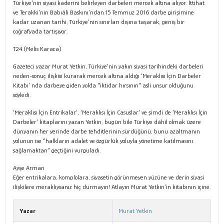
Türkiye’nin siyasi kaderini belirleyen darbeleri mercek altına alıyor. İttihat
ve Terakki’nin Babıâli Baskını’ndan 15 Temmuz 2016 darbe girişimine
kadar uzanan tarihi, Türkiye’nin sınırları dışına taşarak, geniş bir
coğrafyada tartışıyor.
T24 (Melis Karaca)
Gazeteci yazar Murat Yetkin, Türkiye’nin yakın siyasi tarihindeki darbeleri
neden-sonuç ilişkisi kurarak mercek altına aldığı ‘Meraklısı İçin Darbeler
Kitabı’ nda darbeye giden yolda "iktidar hırsının" asli unsur olduğunu
söyledi.
‘Meraklısı İçin Entrikalar’, ‘Meraklısı İçin Casuslar‘ ve şimdi de ‘Meraklısı İçin
Darbeler’ kitaplarını yazan Yetkin, bugün bile Türkiye dâhil olmak üzere
dünyanın her yerinde darbe tehditlerinin sürdüğünü, bunu azaltmanın
yolunun ise “halkların adalet ve özgürlük yoluyla yönetime katılmasını
sağlamaktan” geçtiğini vurguladı.
Ayşe Arman
Eğer entrikalara, komplolara, siyasetin görünmeyen yüzüne ve derin siyasi
ilişkilere meraklıysanız hiç durmayın! Atlayın Murat Yetkin’in kitabının içine.
Yazar
Murat Yetkin