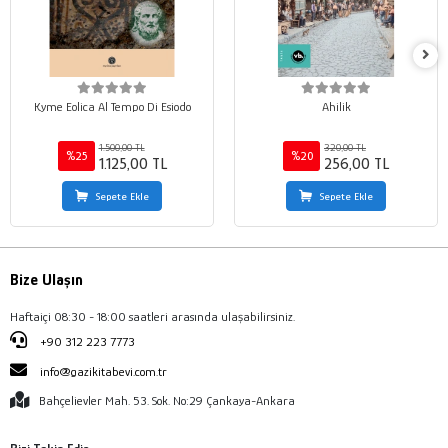
Kyme Eolica Al Tempo Di Esiodo
Ahilik
1.500,00 TL
320,00 TL
%25
%20
1.125,00 TL
256,00 TL
Sepete Ekle
Sepete Ekle
Bize Ulaşın
Haftaiçi 08:30 - 18:00 saatleri arasında ulaşabilirsiniz.
+90 312 223 7773
info@gazikitabevi.com.tr
Bahçelievler Mah. 53. Sok. No:29 Çankaya-Ankara