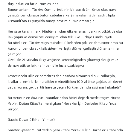
düşündürücü bir durum aslında.
Bunun anlamı, Türkiye Cumhuriyeti'nin bir asırlık ömründe ulaşmaya
çalıştığı demokrasiyi bütün çabalara karşın ıskalamış olmasıdır. Tıpkı
Osmanlı'nın 19. yüzyılda sanayi devrimini ıskalaması gibi.
Her şeye karşın, halkı Müslüman olan ülkeler arasında kırık dökük de olsa
laik yapısı ve demokrasi deneyimi olan tek ülke Türkiye Cumhuriyeti.
Bu nitelikleri, Türkiye'yi çevresindeki ülkelerden çok ileride tutuyor ama bu
konumu, demokratik laik sistemi yerleştirdiği ve içselleştirdiği anlamına
gelmiyor.
Özellikle 21. yüzyılın ilk çeyreğinde, yetersizliğinden şikâyetçi olduğumuz,
demokratik ve laik halinden bile hızla uzaklaşıyor.
Çevresindeki ülkeler demokrasiden nasibini almamış din kurallarıyla,
krallarla, emirlerle, hurafelerle yönetilirken 100 yıl önce çağdaş bir devlet
yapısı kuran, çok partili hayata geçen Türkiye, demokrasiyi nasıl ıskaladı?
Bu sorunun en doyurucu yanıtlarından birini değerli meslektaşım Murat
Yetkin, Doğan Kitap'tan yeni çıkan "Meraklısı İçin Darbeler Kitabı"nda
veriyor.
Gazete Duvar ( Erhan Yılmaz)
Gazeteci-yazar Murat Yetkin, yeni kitabı Meraklısı İçin Darbeler Kitabı’nda