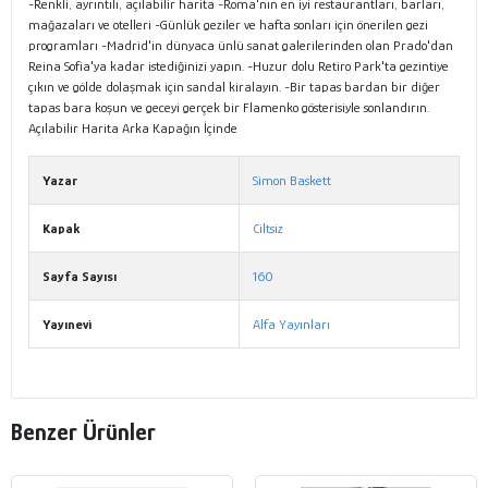
-Renkli, ayrıntılı, açılabilir harita -Roma'nın en iyi restaurantları, barları,
mağazaları ve otelleri -Günlük geziler ve hafta sonları için önerilen gezi
programları -Madrid'in dünyaca ünlü sanat galerilerinden olan Prado'dan
Reina Sofia'ya kadar istediğinizi yapın. -Huzur dolu Retiro Park'ta gezintiye
çıkın ve gölde dolaşmak için sandal kiralayın. -Bir tapas bardan bir diğer
tapas bara koşun ve geceyi gerçek bir Flamenko gösterisiyle sonlandırın.
Açılabilir Harita Arka Kapağın İçinde
Yazar
Simon Baskett
Kapak
Ciltsiz
Sayfa Sayısı
160
Yayınevi
Alfa Yayınları
Benzer Ürünler