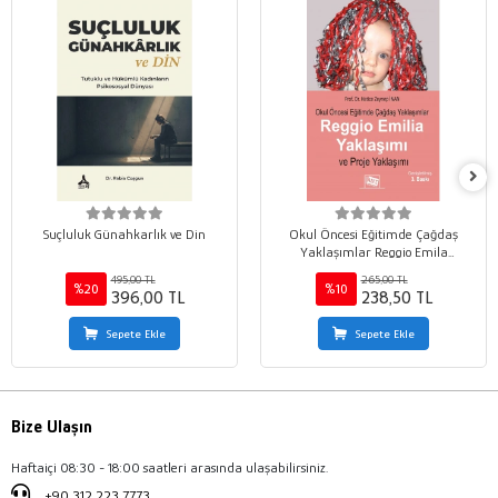
Suçluluk Günahkarlık ve Din
Okul Öncesi Eğitimde Çağdaş
Yaklaşımlar Reggio Emila
Yaklaşımı ve Proje Yaklaşımı
495,00 TL
265,00 TL
%20
%10
396,00 TL
238,50 TL
Sepete Ekle
Sepete Ekle
Bize Ulaşın
Haftaiçi 08:30 - 18:00 saatleri arasında ulaşabilirsiniz.
+90 312 223 7773