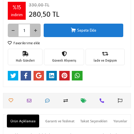
330,00 TL
%15
280,50 TL
indirim
Sepete Ekle
Favorilerime ekle
Hızlı Gönderi
Güvenli Alışveriş
İade ve Değişim
Ürün Açıklaması
Garanti ve Teslimat
Taksit Seçenekleri
Yorumlar