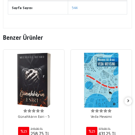
Sayfa Sayısı
544
Benzer Ürünler
Günahkârın Esiri - 5
Veda Mevsimi
345,00 TL
575,00 TL
%25
%25
258,75 TL
431,25 TL