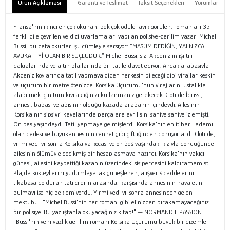
Ürün Açıklaması
Garanti ve Teslimat
Taksit Seçenekleri
Yorumlar
Fransa'nın ikinci en çok okunan, pek çok ödüle layık görülen, romanları 35
farklı dile çevrilen ve dizi uyarlamaları yapılan polisiye-gerilim yazarı Michel
Bussi, bu defa okurları şu cümleyle sarsıyor: “MASUM DEDİĞİN, YALNIZCA
AVUKATI İYİ OLAN BİR SUÇLUDUR.” Michel Bussi, sizi Akdeniz'in ışıltılı
dalgalarında ve altın plajlarında bir tatile davet ediyor. Ancak arabasıyla
Akdeniz koylarında tatil yapmaya giden herkesin bileceği gibi virajlar keskin
ve uçurum bir metre ötenizde. Korsika Uçurumu'nun virajlarını ustalıkla
alabilmek için tüm kıvraklığınızı kullanmanız gerekecek. Clotilde İdrissi,
annesi, babası ve abisinin öldüğü kazada arabanın içindeydi. Ailesinin
Korsika'nın sipsivri kayalarında parçalara ayrılışını saniye saniye izlemişti.
On beş yaşındaydı. Tatil yapmaya gelmişlerdi. Korsika'nın en itibarlı adamı
olan dedesi ve büyükannesinin cennet gibi çiftliğinden dönüyorlardı. Clotilde,
yirmi yedi yıl sonra Korsika'ya kocası ve on beş yaşındaki kızıyla döndüğünde
ailesinin ölümüyle gecikmiş bir hesaplaşmaya hazırdı. Korsika'nın yakıcı
güneşi, ailesini kaybettiği kazanın üzerindeki sis perdesini kaldıramamıştı.
Plajda kokteyllerini yudumlayarak güneşlenen, alışveriş caddelerini
tıkabasa dolduran tatilcilerin arasında, karşısında annesinin hayaletini
bulmayı ise hiç beklemiyordu. Yirmi yedi yıl sonra annesinden gelen
mektubu... "Michel Bussi'nin her romanı gibi elinizden bırakamayacağınız
bir polisiye. Bu yaz iştahla okuyacağınız kitap!" — NORMANDIE PASSION
"Bussi'nin yeni yazlık gerilim romanı Korsika Uçurumu büyük bir gizemle