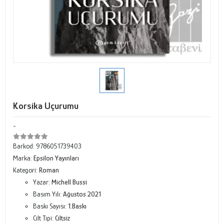
Korsika Uçurumu
-
Barkod:
9786051739403
Marka:
Epsilon Yayınları
Kategori:
Roman
Yazar:
Michell Bussi
Basım Yılı:
Ağustos 2021
Baskı Sayısı:
1.Baskı
Cilt Tipi:
Ciltsiz