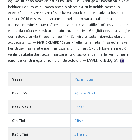
açılıyor. Bundan sonraysa okuru bol virajlı, soluk soluğa okunacak bir hikâye
bekliyor. Gerilim ve bulmaca seven binlerce okuru kesinlikle memnun
edecek." — L'INDEPENDENT "Korsika'ya özgü kokular ve tatlarla bezeli bu
roman, 2016 ve seksenler arasında mekik dokuyarak hafif nostaljik bir
okuma deneyimi sunuyor. Aileyle beraber çıkılan tatilleri, güneş yanıklarını
ve plajda doğan yaz aşklarını hatırımıza getiriyor. Gençliğin coşkulu, vahşi ve
derin duygularıyla titreşen bir gerilim. Son viraja kadar hipnotize olarak
okuyacaksınız." — MARIE CLAIRE "Becerikli eller tarafından inşa edilmiş ve
her detayı maharetle işlenmiş usta işi bir roman. Okur, hikâyenin izlediği
yanlış patikalardan, güzel manzaralı tekinsiz yollardan ilerlerken romanın
sonunda kendini uçurumun dibinde buluyor." — L'AVENIR (BELÇIKA)
Tanıtım Metni
Yazar
Michell Bussi
Basım Yılı
Ağustos 2021
Baskı Sayısı
1.Baskı
Cilt Tipi
Ciltsiz
Kağıt Tipi
2.Hamur