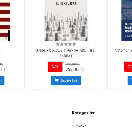
i
Stratejik Boyutuyla Türkiye-ABD-İsrail
Nato'nun Y
İlişkileri
TL
300,00 TL
%15
%
0 TL
255,00 TL
e
Sepete Ekle
Kategoriler
Hukuk