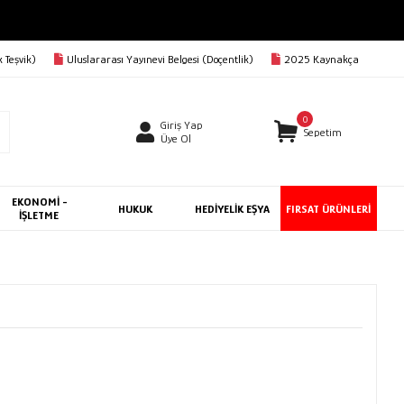
AVA
 Teşvik)
Uluslararası Yayınevi Belgesi (Doçentlik)
2025 Kaynakça
0
Giriş Yap
Sepetim
Üye Ol
EKONOMİ -
HUKUK
HEDİYELİK EŞYA
FIRSAT ÜRÜNLERİ
İŞLETME