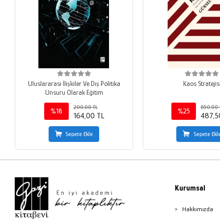
Uluslararası İlişkiler Ve Dış Politika
Kaos Stratejis
Unsuru Olarak Eğitim
200,00 TL
650,00 
%18
%25
164,00 TL
487,5
Sepete Ekle
Sepete Ekl
Kurumsal
Hakkımızda