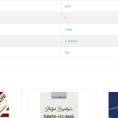
2011
1
Ciltsiz
2. Hamur
416