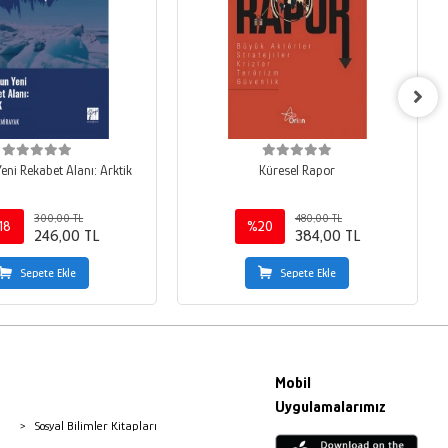
eni Rekabet Alanı: Arktik
Küresel Rapor
300,00 TL
480,00 TL
18
%20
246,00 TL
384,00 TL
Sepete Ekle
Sepete Ekle
Mobil
Uygulamalarımız
Sosyal Bilimler Kitapları