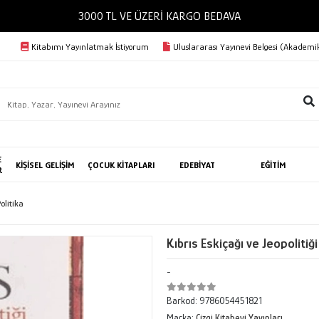
3000 TL VE ÜZERİ KARGO BED
Kitabımı Yayınlatmak İstiyorum
Uluslararası Yayınevi Belgesi (Akademik
E
KİŞİSEL GELİŞİM
ÇOCUK KİTAPLARI
EDEBİYAT
EĞİTİM
R
Politika
Kıbrıs Eskiçağı ve Jeopolitiği
-
Barkod:
9786054451821
Marka:
Çizgi Kitabevi Yayınları