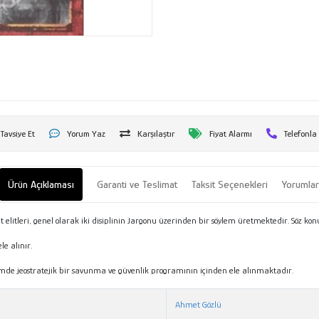
Tavsiye Et
Yorum Yaz
Karşılaştır
Fiyat Alarmı
Telefonla
Ürün Açıklaması
Garanti ve Teslimat
Taksit Seçenekleri
Yorumla
itleri, genel olarak iki disiplinin Jargonu üzerinden bir söylem üretmektedir. Söz konus
le alınır.
zlemde jeostratejik bir savunma ve güvenlik programının içinden ele alınmaktadır.
Ahmet Gözlü