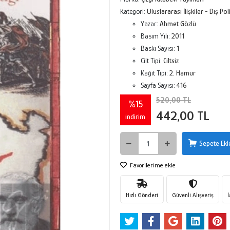
Kategori:
Uluslararası İlişkiler - Dış Pol
Yazar:
Ahmet Gözlü
Basım Yılı:
2011
Baskı Sayısı:
1
Cilt Tipi:
Ciltsiz
Kağıt Tipi:
2. Hamur
Sayfa Sayısı:
416
520,00 TL
%15
442,00 TL
indirim
Sepete Ekl
Favorilerime ekle
Hızlı Gönderi
Güvenli Alışveriş