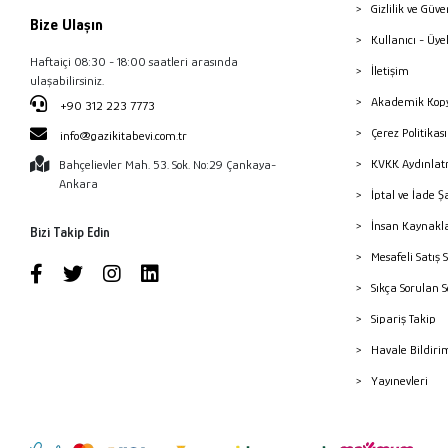
Gizlilik ve Güve
Bize Ulaşın
Kullanıcı - Üye
Haftaiçi 08:30 - 18:00 saatleri arasında
İletişim
ulaşabilirsiniz.
Akademik Kopy
+90 312 223 7773
Çerez Politika
info@gazikitabevi.com.tr
KVKK Aydınlat
Bahçelievler Mah. 53. Sok. No:29 Çankaya-
Ankara
İptal ve İade Ş
İnsan Kaynakl
Bizi Takip Edin
Mesafeli Satış 
Sıkça Sorulan 
Sipariş Takip
Havale Bildiri
Yayınevleri