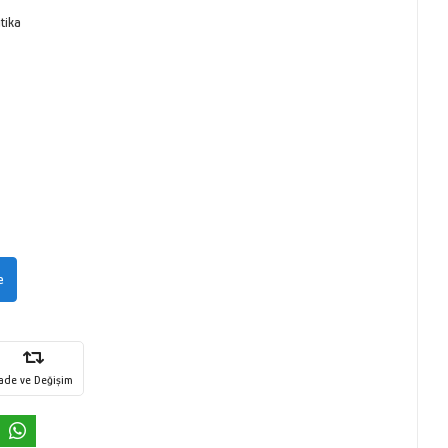
itika
e
İade ve Değişim