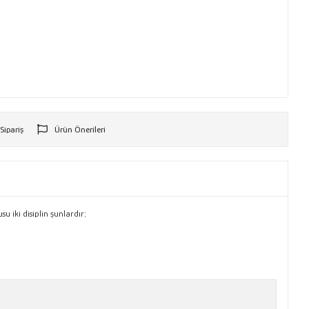
 Sipariş
Ürün Önerileri
r
u iki disiplin şunlardır;