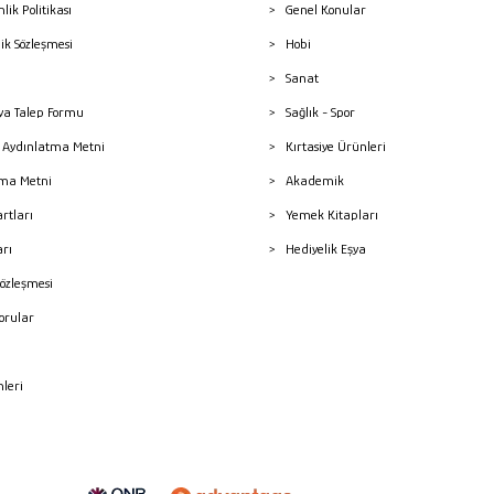
nlik Politikası
Genel Konular
lik Sözleşmesi
Hobi
Sanat
a Talep Formu
Sağlık - Spor
sı Aydınlatma Metni
Kırtasiye Ürünleri
ma Metni
Akademik
artları
Yemek Kitapları
arı
Hediyelik Eşya
Sözleşmesi
Sorular
mleri