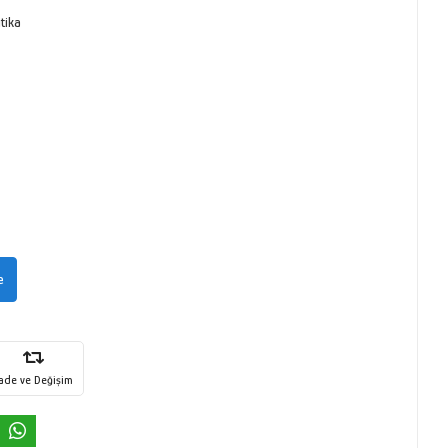
itika
e
İade ve Değişim