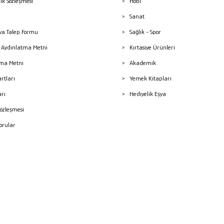
lik Sözleşmesi
Hobi
Sanat
a Talep Formu
Sağlık - Spor
sı Aydınlatma Metni
Kırtasiye Ürünleri
ma Metni
Akademik
artları
Yemek Kitapları
arı
Hediyelik Eşya
Sözleşmesi
Sorular
mleri
superKET E-ticaret ve Pazaryeri Entegrasyon Çözümleri