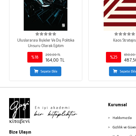
Uluslararası İlişkiler Ve Dış Politika
Kaos Stratejis
Unsuru Olarak Eğitim
200,00 TL
650,00 
%18
%25
164,00 TL
487,5
Sepete Ekle
Sepete Ekl
Kurumsal
Hakkımızda
Gizlilik ve Güve
Bize Ulaşın