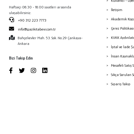
Kullanıcı - Üye
Haftaiçi 08:30 - 18:00 saatleri arasında
İletişim
ulaşabilirsiniz.
Akademik Kopy
+90 312 223 7773
Çerez Politika
info@gazikitabevi.com.tr
KVKK Aydınlat
Bahçelievler Mah. 53. Sok. No:29 Çankaya-
Ankara
İptal ve İade Ş
İnsan Kaynakl
Bizi Takip Edin
Mesafeli Satış 
Sıkça Sorulan 
Sipariş Takip
Havale Bildiri
Yayınevleri