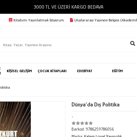
3000 TL VE ÜZERİ KARGO BEDAVA
Kitabımı Yayınlatmak İstiyorum
Uluslararası Yayınevi Belgesi (Akademik
E
KİŞİSEL GELİŞİM
ÇOCUK KİTAPLARI
EDEBİYAT
EĞİTİM
R
Politika
Dünya’da Dış Politika
-
Barkod:
9786259786056
Marka:
Kalem Lügat Yayıncılık