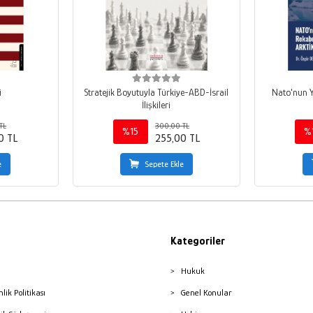
i
Stratejik Boyutuyla Türkiye-ABD-İsrail
Nato'nun Y
İlişkileri
TL
300,00 TL
%15
%
0 TL
255,00 TL
e
Sepete Ekle
Kategoriler
Hukuk
nlik Politikası
Genel Konular