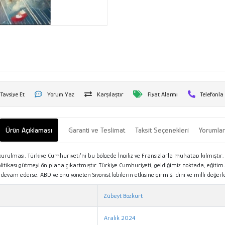
Tavsiye Et
Yorum Yaz
Karşılaştır
Fiyat Alarmı
Telefonla
Ürün Açıklaması
Garanti ve Teslimat
Taksit Seçenekleri
Yorumla
kurulması, Türkiye Cumhuriyeti’ni bu bölgede İngiliz ve Fransızlarla muhatap kılmıştır
politikası gütmeyi ön plana çıkartmıştır. Türkiye Cumhuriyeti, geldiğimiz noktada, eğitim 
 devam ederse, ABD ve onu yöneten Siyonist lobilerin etkisine girmiş, dini ve milli değ
Zübeyt Bozkurt
Aralık 2024