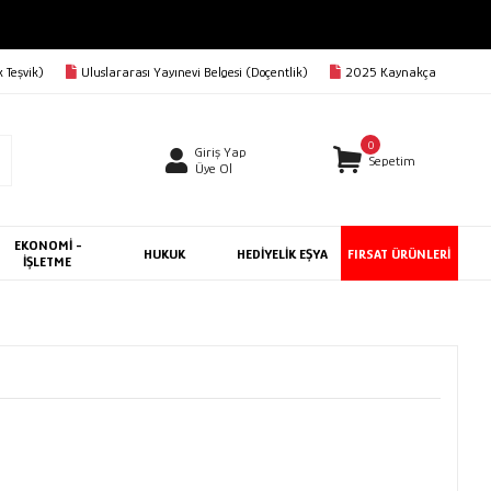
 Teşvik)
Uluslararası Yayınevi Belgesi (Doçentlik)
2025 Kaynakça
0
Giriş Yap
Sepetim
Üye Ol
EKONOMİ -
HUKUK
HEDİYELİK EŞYA
FIRSAT ÜRÜNLERİ
İŞLETME