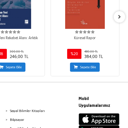
eni Rekabet Alanı: Arktik
Küresel Rapor
300,00 TL
480,00 TL
18
%20
246,00 TL
384,00 TL
Sepete Ekle
Sepete Ekle
Mobil
Uygulamalarımız
Sosyal Bilimler Kitapları
Bilgisayar