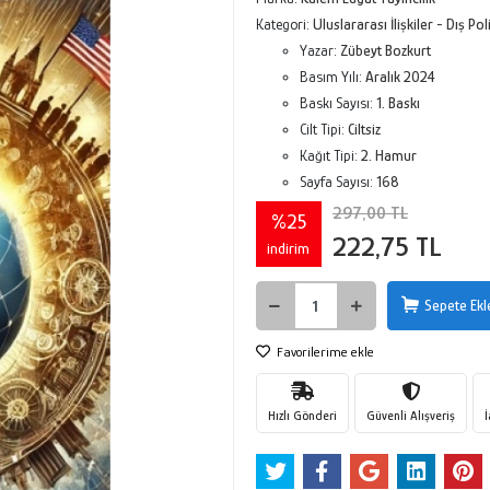
Kategori:
Uluslararası İlişkiler - Dış Pol
Yazar:
Zübeyt Bozkurt
Basım Yılı:
Aralık 2024
Baskı Sayısı:
1. Baskı
Cilt Tipi:
Ciltsiz
Kağıt Tipi:
2. Hamur
Sayfa Sayısı:
168
297,00 TL
%25
222,75 TL
indirim
Sepete Ekl
Favorilerime ekle
Hızlı Gönderi
Güvenli Alışveriş