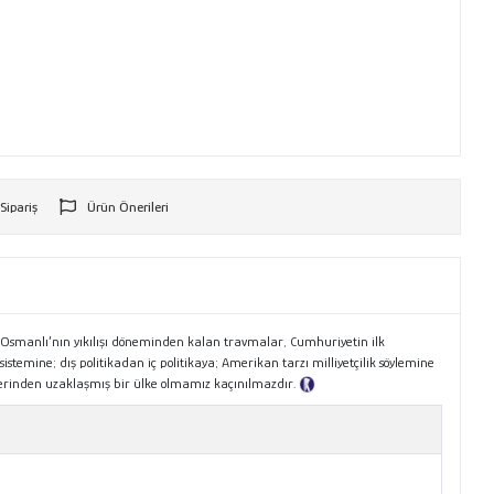
 Sipariş
Ürün Önerileri
r
. Osmanlı’nın yıkılışı döneminden kalan travmalar, Cumhuriyetin ilk
sistemine; dış politikadan iç politikaya; Amerikan tarzı milliyetçilik söylemine
erlerinden uzaklaşmış bir ülke olmamız kaçınılmazdır.
Tanıtım Metni